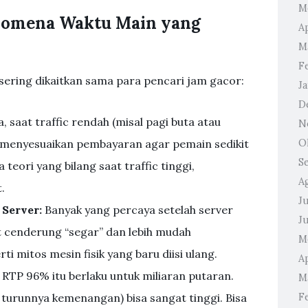
M
enomena Waktu Main yang
Ap
M
F
 sering dikaitkan sama para pencari jam gacor:
J
D
, saat traffic rendah (misal pagi buta atau
N
 menyesuaikan pembayaran agar pemain sedikit
O
S
a teori yang bilang saat traffic tinggi,
A
.
Ju
Server:
Banyak yang percaya setelah server
J
ot cenderung “segar” dan lebih mudah
M
 mitos mesin fisik yang baru diisi ulang.
Ap
RTP 96% itu berlaku untuk miliaran putaran.
M
ik turunnya kemenangan) bisa sangat tinggi. Bisa
F