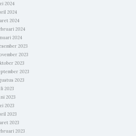
ei 2024
ril 2024
aret 2024
ebruari 2024
anuari 2024
esember 2023
ovember 2023
ktober 2023
eptember 2023
gustus 2023
li 2023
uni 2023
ei 2023
ril 2023
aret 2023
ebruari 2023