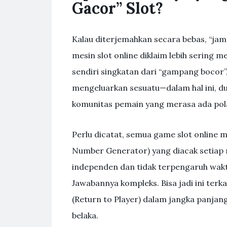
Gacor” Slot?
Kalau diterjemahkan secara bebas, “ja
mesin slot online diklaim lebih sering
sendiri singkatan dari “gampang bocor”,
mengeluarkan sesuatu—dalam hal ini, d
komunitas pemain yang merasa ada pola
Perlu dicatat, semua game slot onlin
Number Generator) yang diacak setiap mil
independen dan tidak terpengaruh wakt
Jawabannya kompleks. Bisa jadi ini ter
(Return to Player) dalam jangka panjang
belaka.