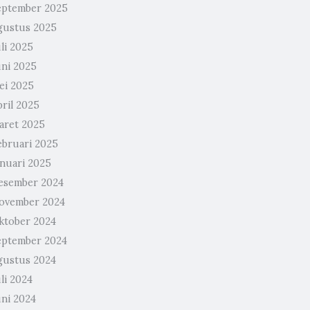
eptember 2025
gustus 2025
li 2025
uni 2025
ei 2025
pril 2025
aret 2025
ebruari 2025
anuari 2025
esember 2024
ovember 2024
ktober 2024
eptember 2024
gustus 2024
li 2024
uni 2024