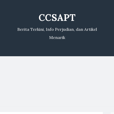
CCSAPT
Berita Terkini, Info Perjudian, dan Artikel
Menarik