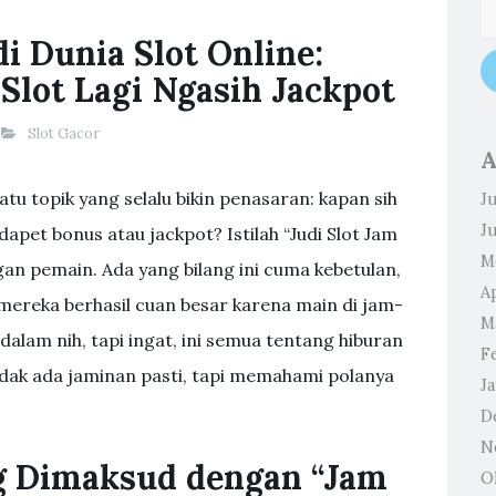
 Dunia Slot Online:
Slot Lagi Ngasih Jackpot
Slot Gacor
A
satu topik yang selalu bikin penasaran: kapan sih
Ju
J
apet bonus atau jackpot? Istilah “Judi Slot Jam
M
gan pemain. Ada yang bilang ini cuma kebetulan,
Ap
mereka berhasil cuan besar karena main di jam-
M
 dalam nih, tapi ingat, ini semua tentang hiburan
F
ak ada jaminan pasti, tapi memahami polanya
J
D
N
g Dimaksud dengan “Jam
O