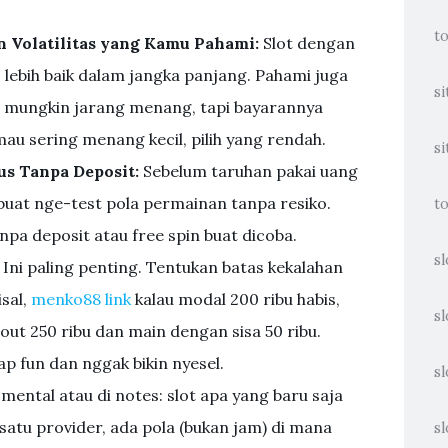
t
n Volatilitas yang Kamu Pahami:
Slot dengan
lebih baik dalam jangka panjang. Pahami juga
si
nggi mungkin jarang menang, tapi bayarannya
au sering menang kecil, pilih yang rendah.
si
s Tanpa Deposit:
Sebelum taruhan pakai uang
i buat nge-test pola permainan tanpa resiko.
to
anpa deposit atau free spin buat dicoba.
sl
Ini paling penting. Tentukan batas kekalahan
sal,
menko88 link
kalau modal 200 ribu habis,
sl
out 250 ribu dan main dengan sisa 50 ribu.
ap fun dan nggak bikin nyesel.
sl
mental atau di notes: slot apa yang baru saja
satu provider, ada pola (bukan jam) di mana
sl