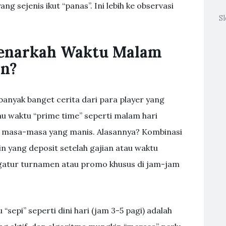
yang sejenis ikut “panas”. Ini lebih ke observasi
Sl
Benarkah Waktu Malam
n?
yak banget cerita dari para player yang
lau waktu “prime time” seperti malam hari
ah masa-masa yang manis. Alasannya? Kombinasi
in yang deposit setelah gajian atau waktu
gatur turnamen atau promo khusus di jam-jam
sepi” seperti dini hari (jam 3-5 pagi) adalah