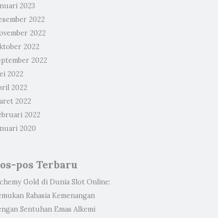
anuari 2023
esember 2022
ovember 2022
ktober 2022
eptember 2022
ei 2022
ril 2022
aret 2022
ebruari 2022
anuari 2020
os-pos Terbaru
lchemy Gold di Dunia Slot Online:
emukan Rahasia Kemenangan
engan Sentuhan Emas Alkemi