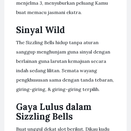
menjelma 3, menyuburkan peluang Kamu
buat memacu jasmani ekstra.
Sinyal Wild
The Sizzling Bells hidup tanpa aturan
sanggup menghunjam guna sinyal dengan
berlainan guna larutan kemajuan secara
indah sedang lilitan. Semata wayang
pengkhususan sama dengan tanda tebaran,
giring-giring, & giring-giring terpilih.
Gaya Lulus dalam
Sizzling Bells
Buat unggul dekat slot berikut, Dikau kudu