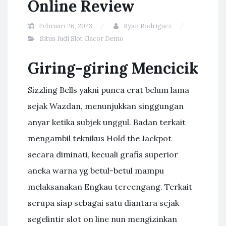
Online Review
Februari 26, 2023
Ryan Rodriguez
Situs Judi Slot Gacor Demo
Giring-giring Mencicik
Sizzling Bells yakni punca erat belum lama
sejak Wazdan, menunjukkan singgungan
anyar ketika subjek unggul. Badan terkait
mengambil teknikus Hold the Jackpot
secara diminati, kecuali grafis superior
aneka warna yg betul-betul mampu
melaksanakan Engkau tercengang. Terkait
serupa siap sebagai satu diantara sejak
segelintir slot on line nun mengizinkan