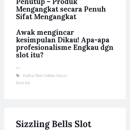
Penutup – Produk
Mengangkat secara Penuh
Sifat Mengangkat
Awak mengincar
kesimpulan Dikau! Apa-apa
profesionalisme Engkau dgn
slot itu?
…
Daftar Slot Online Gacor
Hari Ini
Sizzling Bells Slot