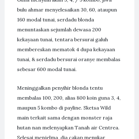
bulu ahmar menyelesaikan 30, 60, ataupun
160 modal tunai, serdadu blonda
menuntaskan sejumlah dewasa 200
kekayaan tunai, tentara bersurai galuh
membereskan mematok 4 dupa kekayaan
tunai, & serdadu bersurai oranye membalas
sebesar 600 modal tunai.
Meninggalkan penyihir blonda tentu
membalas 100, 200, alias 800 koin guna 3, 4,
maupun 5 kombo di payline. Sketsa Wild
main terkait sama dengan monster raja
hutan nan melenyapkan Tanah air Centrea.
Selesai menjelma, dia cakap menukar