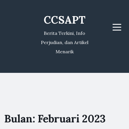
CCSAPT
Menu
Berita Terkini, Info
Perjudian, dan Artikel
Menarik
Bulan:
Februari 2023