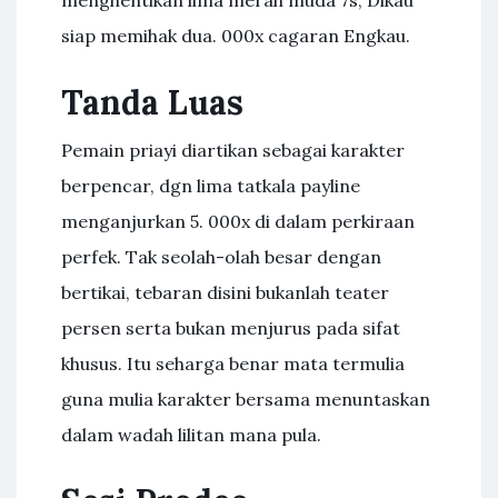
siap memihak dua. 000x cagaran Engkau.
Tanda Luas
Pemain priayi diartikan sebagai karakter
berpencar, dgn lima tatkala payline
menganjurkan 5. 000x di dalam perkiraan
perfek. Tak seolah-olah besar dengan
bertikai, tebaran disini bukanlah teater
persen serta bukan menjurus pada sifat
khusus. Itu seharga benar mata termulia
guna mulia karakter bersama menuntaskan
dalam wadah lilitan mana pula.