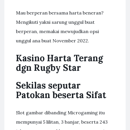
Mau berperan bersama harta beneran?
Mengikuti yakni sarung unggul buat
berperan, memakai mewujudkan opsi
unggul ana buat November 2022.
Kasino Harta Terang
dgn Rugby Star
Sekilas seputar
Patokan beserta Sifat
Slot gambar dibanding Microgaming itu
mempunyai 5 lilitan, 3 banjar, beserta 243