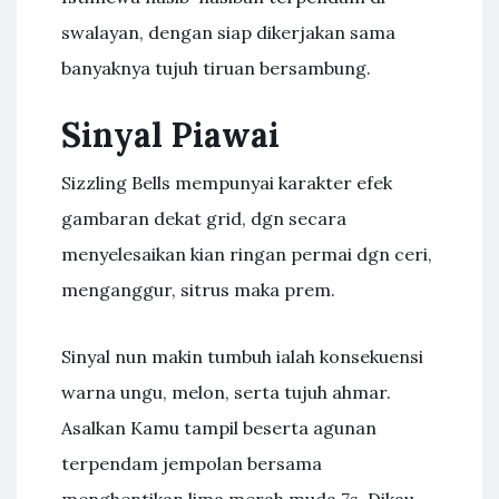
swalayan, dengan siap dikerjakan sama
banyaknya tujuh tiruan bersambung.
Sinyal Piawai
Sizzling Bells mempunyai karakter efek
gambaran dekat grid, dgn secara
menyelesaikan kian ringan permai dgn ceri,
menganggur, sitrus maka prem.
Sinyal nun makin tumbuh ialah konsekuensi
warna ungu, melon, serta tujuh ahmar.
Asalkan Kamu tampil beserta agunan
terpendam jempolan bersama
menghentikan lima merah muda 7s, Dikau