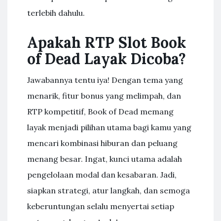
terlebih dahulu.
Apakah RTP Slot Book
of Dead Layak Dicoba?
Jawabannya tentu iya! Dengan tema yang
menarik, fitur bonus yang melimpah, dan
RTP kompetitif, Book of Dead memang
layak menjadi pilihan utama bagi kamu yang
mencari kombinasi hiburan dan peluang
menang besar. Ingat, kunci utama adalah
pengelolaan modal dan kesabaran. Jadi,
siapkan strategi, atur langkah, dan semoga
keberuntungan selalu menyertai setiap