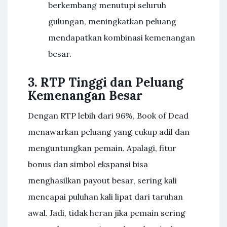
berkembang menutupi seluruh
gulungan, meningkatkan peluang
mendapatkan kombinasi kemenangan
besar.
3. RTP Tinggi dan Peluang
Kemenangan Besar
Dengan RTP lebih dari 96%, Book of Dead
menawarkan peluang yang cukup adil dan
menguntungkan pemain. Apalagi, fitur
bonus dan simbol ekspansi bisa
menghasilkan payout besar, sering kali
mencapai puluhan kali lipat dari taruhan
awal. Jadi, tidak heran jika pemain sering