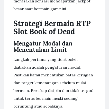
merasakan sensasi mendapatkan jackpot
besar saat bermain game ini.
Strategi Bermain RTP
Slot Book of Dead
Mengatur Modal dan
Menentukan Limit
Langkah pertama yang tidak boleh
diabaikan adalah pengaturan modal.
Pastikan kamu menentukan batas kerugian
dan target kemenangan sebelum mulai
bermain. Bersikap disiplin dan tidak tergoda
untuk terus bermain meski sedang
beruntung atau sebaliknya.