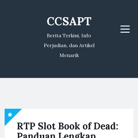
CCSAPT
Menu
Berita Terkini, Info
Perjudian, dan Artikel
Menarik
RTP Slot Book of Dead:
Panduan Lengkap