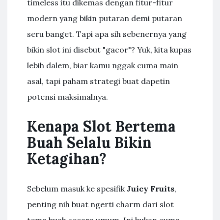
timeless itu dikemas dengan fitur-fitur
modern yang bikin putaran demi putaran
seru banget. Tapi apa sih sebenernya yang
bikin slot ini disebut "gacor"? Yuk, kita kupas
lebih dalem, biar kamu nggak cuma main
asal, tapi paham strategi buat dapetin
potensi maksimalnya.
Kenapa Slot Bertema
Buah Selalu Bikin
Ketagihan?
Sebelum masuk ke spesifik
Juicy Fruits
,
penting nih buat ngerti charm dari slot