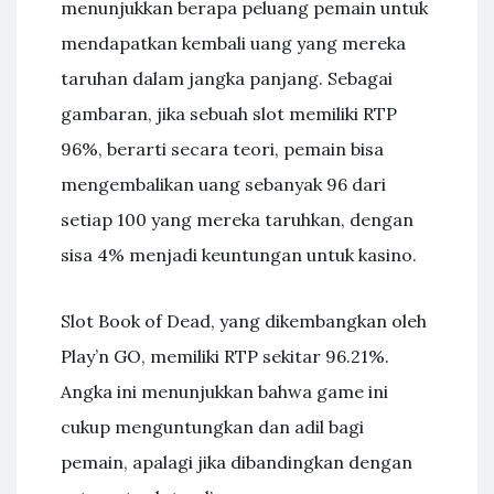
menunjukkan berapa peluang pemain untuk
mendapatkan kembali uang yang mereka
taruhan dalam jangka panjang. Sebagai
gambaran, jika sebuah slot memiliki RTP
96%, berarti secara teori, pemain bisa
mengembalikan uang sebanyak 96 dari
setiap 100 yang mereka taruhkan, dengan
sisa 4% menjadi keuntungan untuk kasino.
Slot Book of Dead, yang dikembangkan oleh
Play’n GO, memiliki RTP sekitar 96.21%.
Angka ini menunjukkan bahwa game ini
cukup menguntungkan dan adil bagi
pemain, apalagi jika dibandingkan dengan