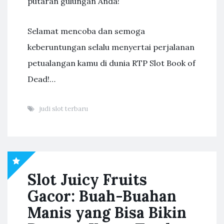
putaran gulungan Anda!
Selamat mencoba dan semoga
keberuntungan selalu menyertai perjalanan
petualangan kamu di dunia RTP Slot Book of
Dead!…
judi slot terbaru
Slot Juicy Fruits
Gacor: Buah-Buahan
Manis yang Bisa Bikin