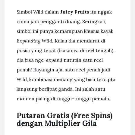
Simbol Wild dalam
Juicy Fruits
itu nggak
cuma jadi pengganti doang. Seringkali,
simbol ini punya kemampuan khusus kayak
Expanding Wild
. Kalau dia mendarat di
posisi yang tepat (biasanya di reel tengah),
dia bisa nge-
expand
nutupin satu reel
penuh! Bayangin aja, satu reel penuh jadi
Wild, kombinasi menang yang bisa tercipta
langsung berlipat ganda. Ini salah satu
momen paling ditunggu-tunggu pemain.
Putaran Gratis (Free Spins)
dengan Multiplier Gila