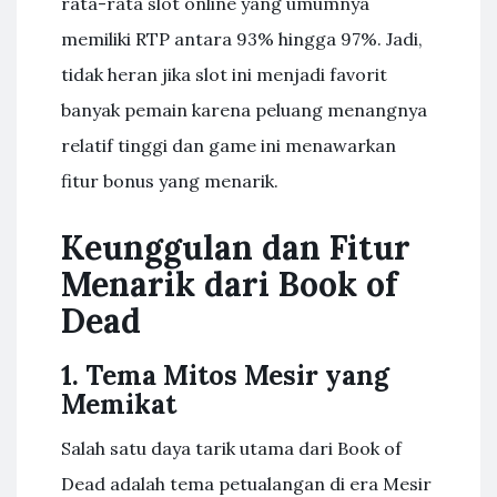
rata-rata slot online yang umumnya
memiliki RTP antara 93% hingga 97%. Jadi,
tidak heran jika slot ini menjadi favorit
banyak pemain karena peluang menangnya
relatif tinggi dan game ini menawarkan
fitur bonus yang menarik.
Keunggulan dan Fitur
Menarik dari Book of
Dead
1. Tema Mitos Mesir yang
Memikat
Salah satu daya tarik utama dari Book of
Dead adalah tema petualangan di era Mesir