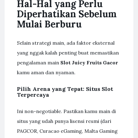
Hal-Hal yang Perlu
Diperhatikan Sebelum
Mulai Berburu
Selain strategi main, ada faktor eksternal
yang nggak kalah penting buat memastikan
pengalaman main
Slot Juicy Fruits Gacor
kamu aman dan nyaman.
Pilih Arena yang Tepat: Situs Slot
Terpercaya
Ini non-negotiable. Pastikan kamu main di
situs yang udah punya lisensi resmi (dari
PAGCOR, Curacao eGaming, Malta Gaming