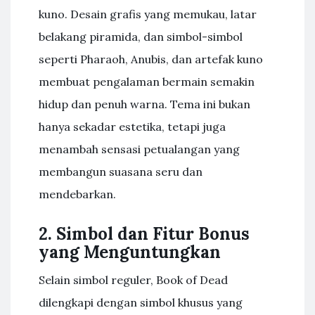
kuno. Desain grafis yang memukau, latar
belakang piramida, dan simbol-simbol
seperti Pharaoh, Anubis, dan artefak kuno
membuat pengalaman bermain semakin
hidup dan penuh warna. Tema ini bukan
hanya sekadar estetika, tetapi juga
menambah sensasi petualangan yang
membangun suasana seru dan
mendebarkan.
2. Simbol dan Fitur Bonus
yang Menguntungkan
Selain simbol reguler, Book of Dead
dilengkapi dengan simbol khusus yang