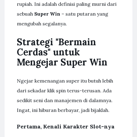
rupiah. Ini adalah definisi paling murni dari
sebuah
Super Win
– satu putaran yang
mengubah segalanya.
Strategi "Bermain
Cerdas" untuk
Mengejar Super Win
Ngejar kemenangan super itu butuh lebih
dari sekadar klik spin terus-terusan. Ada
sedikit seni dan manajemen di dalamnya.
Ingat, ini hiburan berbayar, jadi bijaklah.
Pertama, Kenali Karakter Slot-nya