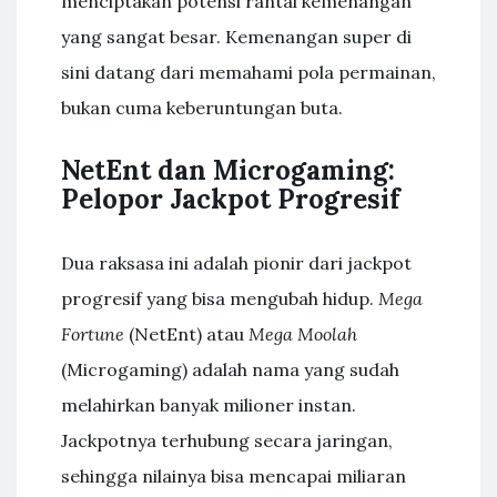
menciptakan potensi rantai kemenangan
yang sangat besar. Kemenangan super di
sini datang dari memahami pola permainan,
bukan cuma keberuntungan buta.
NetEnt dan Microgaming:
Pelopor Jackpot Progresif
Dua raksasa ini adalah pionir dari jackpot
progresif yang bisa mengubah hidup.
Mega
Fortune
(NetEnt) atau
Mega Moolah
(Microgaming) adalah nama yang sudah
melahirkan banyak milioner instan.
Jackpotnya terhubung secara jaringan,
sehingga nilainya bisa mencapai miliaran