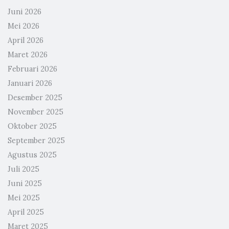
Juni 2026
Mei 2026
April 2026
Maret 2026
Februari 2026
Januari 2026
Desember 2025
November 2025
Oktober 2025
September 2025
Agustus 2025
Juli 2025
Juni 2025
Mei 2025
April 2025
Maret 2025