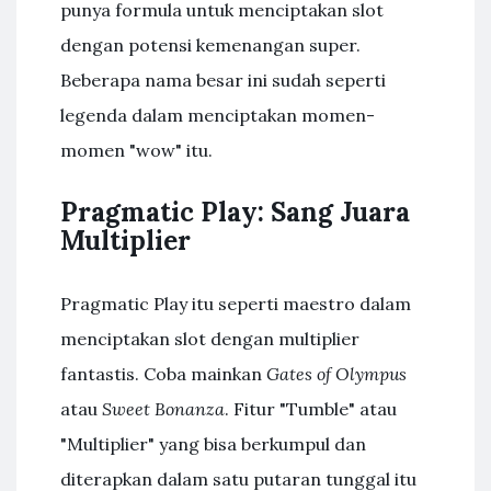
punya formula untuk menciptakan slot
dengan potensi kemenangan super.
Beberapa nama besar ini sudah seperti
legenda dalam menciptakan momen-
momen "wow" itu.
Pragmatic Play: Sang Juara
Multiplier
Pragmatic Play itu seperti maestro dalam
menciptakan slot dengan multiplier
fantastis. Coba mainkan
Gates of Olympus
atau
Sweet Bonanza
. Fitur "Tumble" atau
"Multiplier" yang bisa berkumpul dan
diterapkan dalam satu putaran tunggal itu