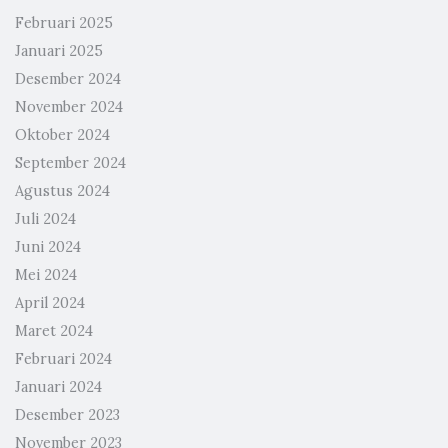
Februari 2025
Januari 2025
Desember 2024
November 2024
Oktober 2024
September 2024
Agustus 2024
Juli 2024
Juni 2024
Mei 2024
April 2024
Maret 2024
Februari 2024
Januari 2024
Desember 2023
November 2023