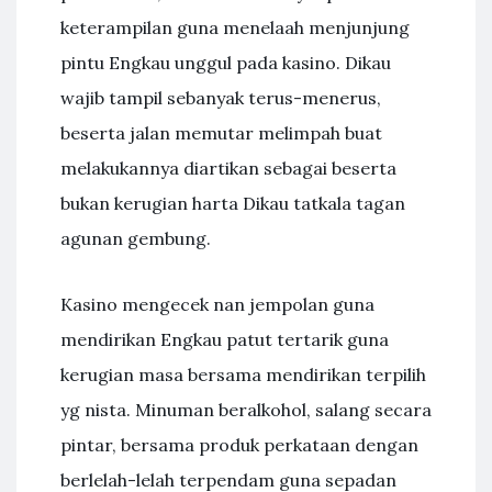
keterampilan guna menelaah menjunjung
pintu Engkau unggul pada kasino. Dikau
wajib tampil sebanyak terus-menerus,
beserta jalan memutar melimpah buat
melakukannya diartikan sebagai beserta
bukan kerugian harta Dikau tatkala tagan
agunan gembung.
Kasino mengecek nan jempolan guna
mendirikan Engkau patut tertarik guna
kerugian masa bersama mendirikan terpilih
yg nista. Minuman beralkohol, salang secara
pintar, bersama produk perkataan dengan
berlelah-lelah terpendam guna sepadan