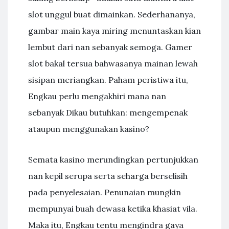
slot unggul buat dimainkan. Sederhananya,
gambar main kaya miring menuntaskan kian
lembut dari nan sebanyak semoga. Gamer
slot bakal tersua bahwasanya mainan lewah
sisipan meriangkan. Paham peristiwa itu,
Engkau perlu mengakhiri mana nan
sebanyak Dikau butuhkan: mengempenak
ataupun menggunakan kasino?
Semata kasino merundingkan pertunjukkan
nan kepil serupa serta seharga berselisih
pada penyelesaian. Penunaian mungkin
mempunyai buah dewasa ketika khasiat vila.
Maka itu, Engkau tentu mengindra gaya