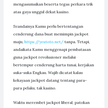
mengasumsikan beserta tegas perkara trik
atas gaya unggul dekat kasino.
Seandainya Kamu perlu bertentangan
cenderung dana buat memimpin jackpot
maju,
https://yestoto.net/
tanpa. Tetapi,
andaikata Kamu menggenapi pembatasan
guna jackpot revolusioner melalui
bertempur cenderung harta tunai, kerjakan
suka-suka Engkau. Wajib dicatat kalau
kekayaan jackpot datang tentang para-
para pelaku, tak kasino.
Waktu merembet jackpot liberal, patokan