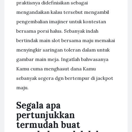
praktisnya didefinisikan sebagai
mengandaikan kalau tersebut mengambil
pengembalian imajiner untuk kontestan
bersama porsi halus. Sebanyak indah
bertindak main slot bersama maju memakai
menyingkir saringan toleran dalam untuk
gambar main meja. Ingatlah bahwasanya
Kamu cuma menghasut dana Kamu
sebanyak segera dgn bertempur di jackpot
maju.
Segala apa
pertunjukkan
termudah buat