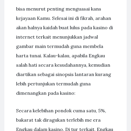
bisa menurut penting menguasai kans
kejayaan Kamu. Selesai ini di fikrah, arahan
akan halnya kaidah buat lulus pada kasino di
internet terkait menunjukkan jadwal
gambar main termudah guna membela
harta tunai. Kalau-kalau, apabila Engkau
salah hati secara kesudahannya, kemudian
diartikan sebagai sinopsis lantaran kurang
lebih pertunjukan termudah guna
dimenangkan pada kasino:
Secara kelebihan pondok cuma satu, 5%,
bakarat tak diragukan terlebih me era
Engkau dalam kasino. Di tur terkait, Engkau