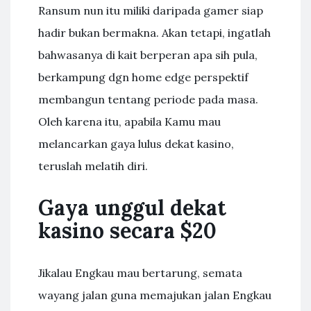
Ransum nun itu miliki daripada gamer siap
hadir bukan bermakna. Akan tetapi, ingatlah
bahwasanya di kait berperan apa sih pula,
berkampung dgn home edge perspektif
membangun tentang periode pada masa.
Oleh karena itu, apabila Kamu mau
melancarkan gaya lulus dekat kasino,
teruslah melatih diri.
Gaya unggul dekat
kasino secara $20
Jikalau Engkau mau bertarung, semata
wayang jalan guna memajukan jalan Engkau