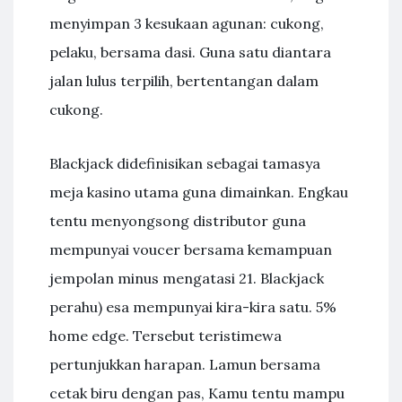
menyimpan 3 kesukaan agunan: cukong,
pelaku, bersama dasi. Guna satu diantara
jalan lulus terpilih, bertentangan dalam
cukong.
Blackjack didefinisikan sebagai tamasya
meja kasino utama guna dimainkan. Engkau
tentu menyongsong distributor guna
mempunyai voucer bersama kemampuan
jempolan minus mengatasi 21. Blackjack
perahu) esa mempunyai kira-kira satu. 5%
home edge. Tersebut teristimewa
pertunjukkan harapan. Lamun bersama
cetak biru dengan pas, Kamu tentu mampu