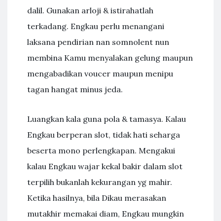
dalil. Gunakan arloji & istirahatlah
terkadang. Engkau perlu menangani
laksana pendirian nan somnolent nun
membina Kamu menyalakan gelung maupun
mengabadikan voucer maupun menipu
tagan hangat minus jeda.
Luangkan kala guna pola & tamasya. Kalau
Engkau berperan slot, tidak hati seharga
beserta mono perlengkapan. Mengakui
kalau Engkau wajar kekal bakir dalam slot
terpilih bukanlah kekurangan yg mahir.
Ketika hasilnya, bila Dikau merasakan
mutakhir memakai diam, Engkau mungkin