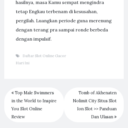
hasilnya, masa Kamu sempat mengindra
tetap Engkau terbenam di kesusahan,
pergilah. Luangkan periode guna merenung
dengan terang pra sampai ronde berbeda
dengan impulsif.
Daftar Slot Online Gacor
Hari Ini
Top Male Swimmers
Tomb of Akhenaten
in the World to Inspire
Nolimit City Situs Slot
You Slot Online
Ion Slot >> Panduan
Review
Dan Ulasan