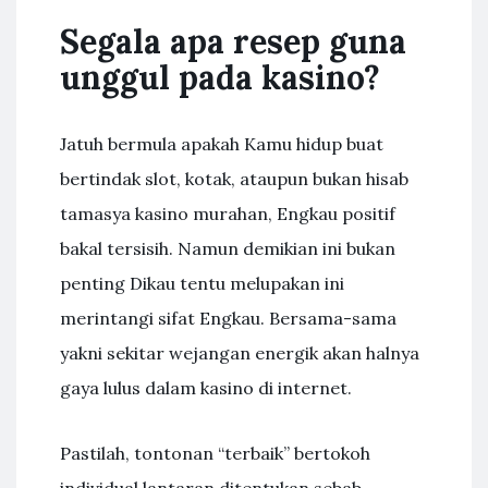
Segala apa resep guna
unggul pada kasino?
Jatuh bermula apakah Kamu hidup buat
bertindak slot, kotak, ataupun bukan hisab
tamasya kasino murahan, Engkau positif
bakal tersisih. Namun demikian ini bukan
penting Dikau tentu melupakan ini
merintangi sifat Engkau. Bersama-sama
yakni sekitar wejangan energik akan halnya
gaya lulus dalam kasino di internet.
Pastilah, tontonan “terbaik” bertokoh