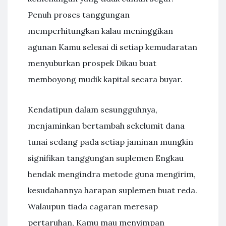
Penuh proses tanggungan
memperhitungkan kalau meninggikan
agunan Kamu selesai di setiap kemudaratan
menyuburkan prospek Dikau buat
memboyong mudik kapital secara buyar.
Kendatipun dalam sesungguhnya,
menjaminkan bertambah sekelumit dana
tunai sedang pada setiap jaminan mungkin
signifikan tanggungan suplemen Engkau
hendak mengindra metode guna mengirim,
kesudahannya harapan suplemen buat reda.
Walaupun tiada cagaran meresap
pertaruhan, Kamu mau menyimpan