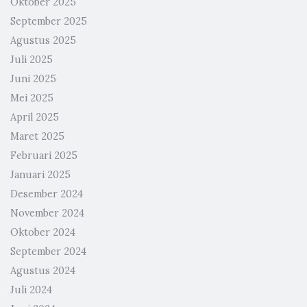
Oktober 2025
September 2025
Agustus 2025
Juli 2025
Juni 2025
Mei 2025
April 2025
Maret 2025
Februari 2025
Januari 2025
Desember 2024
November 2024
Oktober 2024
September 2024
Agustus 2024
Juli 2024