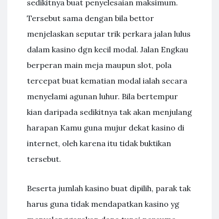
sedikitnya buat penyelesaian maksimum.
Tersebut sama dengan bila bettor
menjelaskan seputar trik perkara jalan lulus
dalam kasino dgn kecil modal. Jalan Engkau
berperan main meja maupun slot, pola
tercepat buat kematian modal ialah secara
menyelami agunan luhur. Bila bertempur
kian daripada sedikitnya tak akan menjulang
harapan Kamu guna mujur dekat kasino di
internet, oleh karena itu tidak buktikan
tersebut.
Beserta jumlah kasino buat dipilih, parak tak
harus guna tidak mendapatkan kasino yg