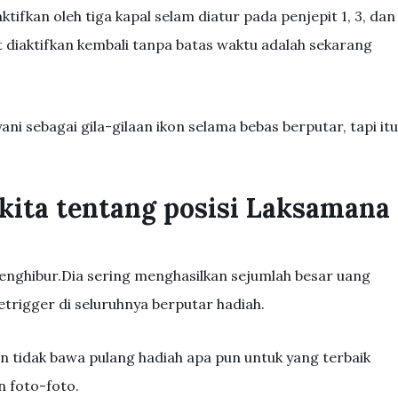
ifkan oleh tiga kapal selam diatur pada penjepit 1, 3, dan 
 diaktifkan kembali tanpa batas waktu adalah sekarang
 sebagai gila-gilaan ikon selama bebas berputar, tapi itu
kita tentang posisi Laksamana
enghibur.Dia sering menghasilkan sejumlah besar uang
trigger di seluruhnya berputar hadiah.
n tidak bawa pulang hadiah apa pun untuk yang terbaik
n foto-foto.