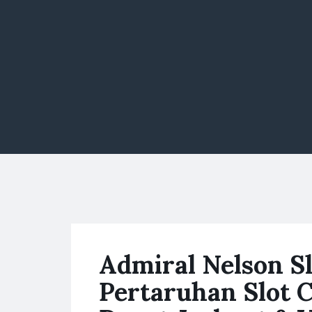
Admiral Nelson S
Pertaruhan Slot 