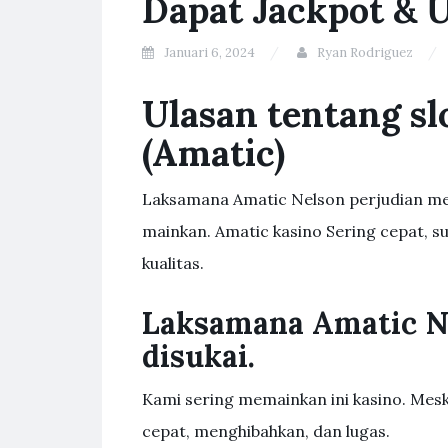
Dapat Jackpot & 
Januari 6, 2024
Ryan Rodriguez
Ulasan tentang sl
(Amatic)
Laksamana Amatic Nelson perjudian mesin
mainkan. Amatic kasino Sering cepat, su
kualitas.
Laksamana Amatic Ne
disukai.
Kami sering memainkan ini kasino. Meskip
cepat, menghibahkan, dan lugas.