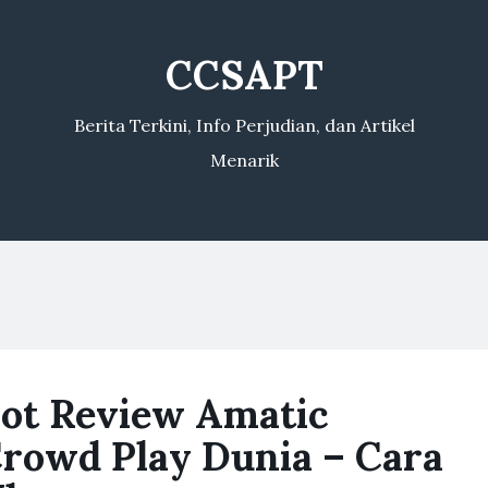
CCSAPT
Berita Terkini, Info Perjudian, dan Artikel
Menarik
lot Review Amatic
Crowd Play Dunia – Cara