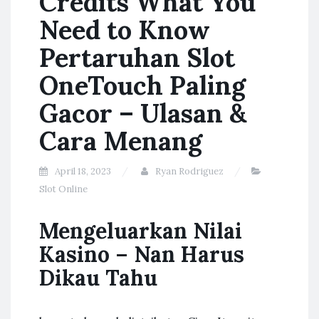
Credits What You
Need to Know
Pertaruhan Slot
OneTouch Paling
Gacor – Ulasan &
Cara Menang
April 18, 2023
Ryan Rodriguez
Slot Online
Mengeluarkan Nilai
Kasino – Nan Harus
Dikau Tahu