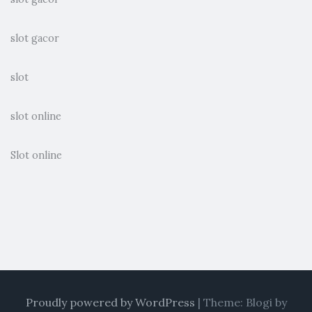
slot gacor
slot
slot online
Slot online
Proudly powered by WordPress
|
Theme: Blogi by