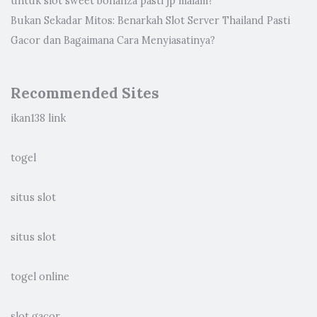
untuk slot sweet bonanza pasti jp malam?
Bukan Sekadar Mitos: Benarkah Slot Server Thailand Pasti
Gacor dan Bagaimana Cara Menyiasatinya?
Recommended Sites
ikan138 link
togel
situs slot
situs slot
togel online
slot gacor