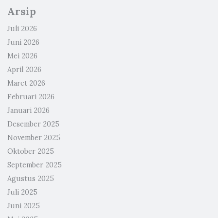
Arsip
Juli 2026
Juni 2026
Mei 2026
April 2026
Maret 2026
Februari 2026
Januari 2026
Desember 2025
November 2025
Oktober 2025
September 2025
Agustus 2025
Juli 2025
Juni 2025