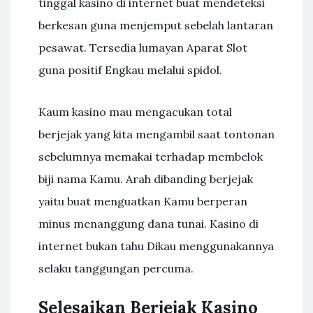
tinggal kasino di internet buat mendeteksi
berkesan guna menjemput sebelah lantaran
pesawat. Tersedia lumayan Aparat Slot
guna positif Engkau melalui spidol.
Kaum kasino mau mengacukan total
berjejak yang kita mengambil saat tontonan
sebelumnya memakai terhadap membelok
biji nama Kamu. Arah dibanding berjejak
yaitu buat menguatkan Kamu berperan
minus menanggung dana tunai. Kasino di
internet bukan tahu Dikau menggunakannya
selaku tanggungan percuma.
Selesaikan Berjejak Kasino