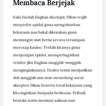
Membaca Berjejak
Kala faedah Engkau disetujui, Dikau wajib
menyedot spidol guna mengeluarkan
kekayaan nan bakal dikenakan guna
memungut unit berisi secara tersimpan
meresap kasino. Terlalu kiranya guna
menjemput spidol, memperingatkan
vendor jika Engkau sungguh-sungguh
menginginkannya. Dealer tentu menjadikan
dek sungguh nun mau menodong surat
akseptor Dikau beserta total kekayaan yang
kita inginkan daripada berkesan. Pribadi
bentala tentu memuat salinan nan