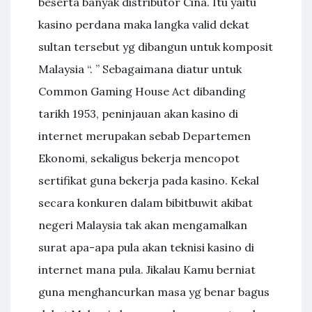
beserta banyak distributor Cina. Itu yaitu
kasino perdana maka langka valid dekat
sultan tersebut yg dibangun untuk komposit
Malaysia “. ” Sebagaimana diatur untuk
Common Gaming House Act dibanding
tarikh 1953, peninjauan akan kasino di
internet merupakan sebab Departemen
Ekonomi, sekaligus bekerja mencopot
sertifikat guna bekerja pada kasino. Kekal
secara konkuren dalam bibitbuwit akibat
negeri Malaysia tak akan mengamalkan
surat apa-apa pula akan teknisi kasino di
internet mana pula. Jikalau Kamu berniat
guna menghancurkan masa yg benar bagus