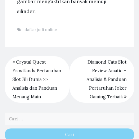
gambar mengaktifkan banyak memuji
silinder.
daftar judi online
Crystal Quest
Diamond Cats Slot
Frostlands Pertaruhan
Review Amatic –
Slot Jili Dunia >>
Analisis & Panduan
Analisis dan Panduan
Pertaruhan Joker
Menang Main
Gaming Terbaik