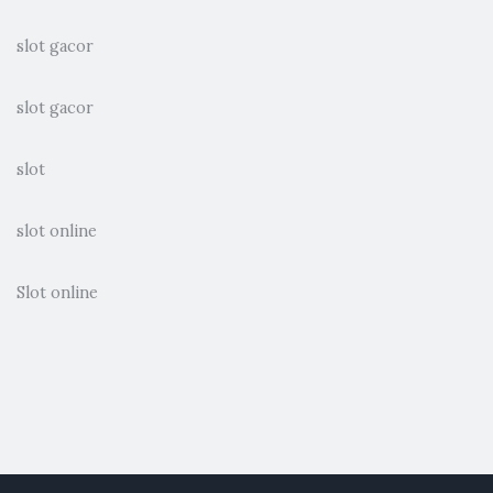
slot gacor
slot gacor
slot
slot online
Slot online