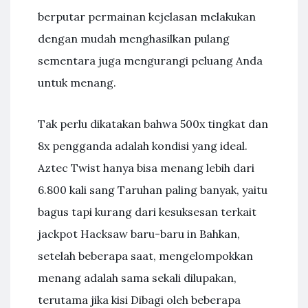
berputar permainan kejelasan melakukan
dengan mudah menghasilkan pulang
sementara juga mengurangi peluang Anda
untuk menang.
Tak perlu dikatakan bahwa 500x tingkat dan
8x pengganda adalah kondisi yang ideal.
Aztec Twist hanya bisa menang lebih dari
6.800 kali sang Taruhan paling banyak, yaitu
bagus tapi kurang dari kesuksesan terkait
jackpot Hacksaw baru-baru in Bahkan,
setelah beberapa saat, mengelompokkan
menang adalah sama sekali dilupakan,
terutama jika kisi Dibagi oleh beberapa