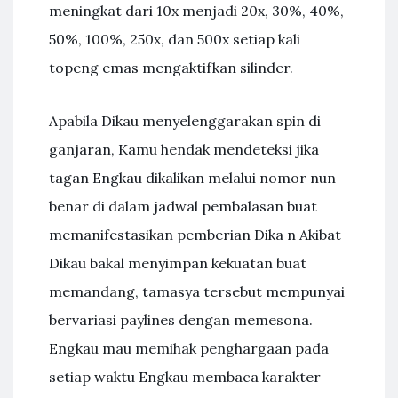
meningkat dari 10x menjadi 20x, 30%, 40%,
50%, 100%, 250x, dan 500x setiap kali
topeng emas mengaktifkan silinder.
Apabila Dikau menyelenggarakan spin di
ganjaran, Kamu hendak mendeteksi jika
tagan Engkau dikalikan melalui nomor nun
benar di dalam jadwal pembalasan buat
memanifestasikan pemberian Dika n Akibat
Dikau bakal menyimpan kekuatan buat
memandang, tamasya tersebut mempunyai
bervariasi paylines dengan memesona.
Engkau mau memihak penghargaan pada
setiap waktu Engkau membaca karakter