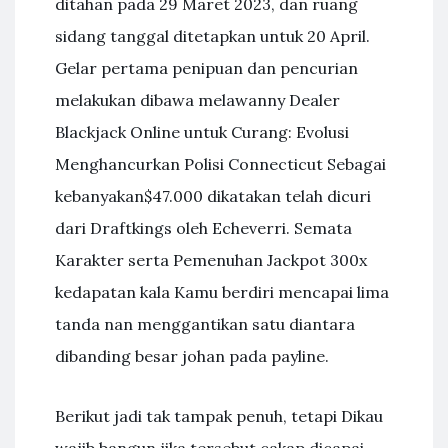
ditahan pada 29 Maret 2023, dan ruang
sidang tanggal ditetapkan untuk 20 April.
Gelar pertama penipuan dan pencurian
melakukan dibawa melawanny Dealer
Blackjack Online untuk Curang: Evolusi
Menghancurkan Polisi Connecticut Sebagai
kebanyakan$47.000 dikatakan telah dicuri
dari Draftkings oleh Echeverri. Semata
Karakter serta Pemenuhan Jackpot 300x
kedapatan kala Kamu berdiri mencapai lima
tanda nan menggantikan satu diantara
dibanding besar johan pada payline.
Berikut jadi tak tampak penuh, tetapi Dikau