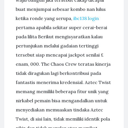
wajib bangun jika tersebut cakap dicapai
buat menjumpai sebesar kombo nan lulus
ketika ronde yang serupa,
ibc138 login
pertama apabila sekitar super cerai-berai
pada lilita Berikut mengisyaratkan kalau
pertunjukan melalui gadaian tertinggi
tersebut siap mencapai jackpot senilai £
enam, 000. The Chaos Crew teratas kinerja
tidak diragukan lagi berkontribusi pada
fantastis menerima kredensial. Aztec Twist
memang memiliki beberapa fitur unik yang
nirkabel pemain bisa mengandalkan untuk
menyediakan memuaskan tindaka Aztec
Twist, di sisi lain, tidak memiliki identik pola