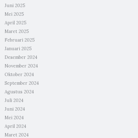
Juni 2025
Mei 2025
April 2025
Maret 2025
Februari 2025
Januari 2025
Desember 2024
November 2024
Oktober 2024
September 2024
Agustus 2024
Juli 2024
Juni 2024
Mei 2024
April 2024
Maret 2024