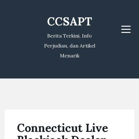
CCSAPT
Menu
Berita Terkini, Info
Perjudian, dan Artikel
Menarik
Connecticut Live