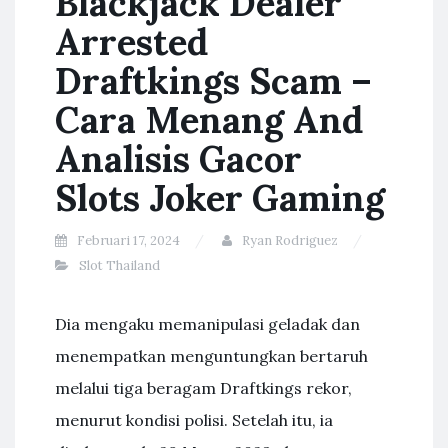
Blackjack Dealer
Arrested
Draftkings Scam –
Cara Menang And
Analisis Gacor
Slots Joker Gaming
Februari 17, 2024
Ryan Rodriguez
Slot Thailand
Dia mengaku memanipulasi geladak dan
menempatkan menguntungkan bertaruh
melalui tiga beragam Draftkings rekor,
menurut kondisi polisi. Setelah itu, ia