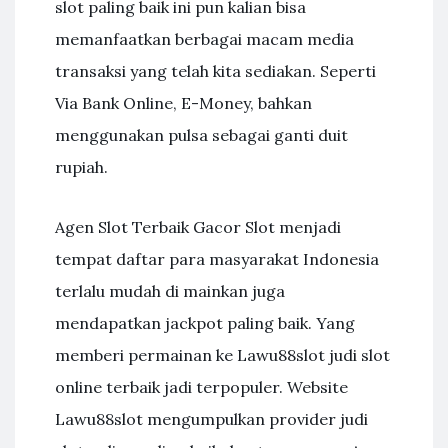
slot paling baik ini pun kalian bisa
memanfaatkan berbagai macam media
transaksi yang telah kita sediakan. Seperti
Via Bank Online, E-Money, bahkan
menggunakan pulsa sebagai ganti duit
rupiah.
Agen Slot Terbaik Gacor Slot menjadi
tempat daftar para masyarakat Indonesia
terlalu mudah di mainkan juga
mendapatkan jackpot paling baik. Yang
memberi permainan ke Lawu88slot judi slot
online terbaik jadi terpopuler. Website
Lawu88slot mengumpulkan provider judi