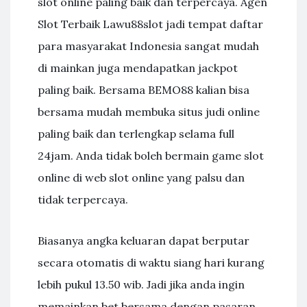
slot online paling baik dan terpercaya. Agen
Slot Terbaik Lawu88slot jadi tempat daftar
para masyarakat Indonesia sangat mudah
di mainkan juga mendapatkan jackpot
paling baik. Bersama BEMO88 kalian bisa
bersama mudah membuka situs judi online
paling baik dan terlengkap selama full
24jam. Anda tidak boleh bermain game slot
online di web slot online yang palsu dan
tidak terpercaya.
Biasanya angka keluaran dapat berputar
secara otomatis di waktu siang hari kurang
lebih pukul 13.50 wib. Jadi jika anda ingin
memainkan bet bersama dengan pasaran