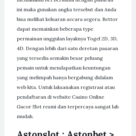
ini maka gunakan angka tersebut dan Anda
bisa melihat keluaran secara segera. Bettor
dapat memainkan beberapa type
permainan unggulan layaknya Togel 2D, 3D,
4D. Dengan lebih dari satu deretan pasaran
yang tersedia semakin besar peluang
pemain untuk mendapatkan keuntungan
yang melimpah hanya bergabung didalam
web kita. Untuk laksanakan registrasi atau
pendaftaran di website Casino Online
Gacor Slot resmi dan terpercaya sangat lah
mudah.
Astonslot : Astonbet >