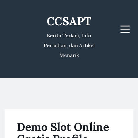
CCSAPT
Menu
Berita Terkini, Info
Perjudian, dan Artikel
Menarik
Demo Slot Online