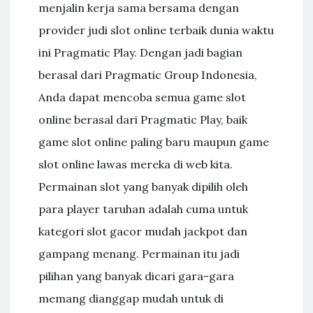
menjalin kerja sama bersama dengan
provider judi slot online terbaik dunia waktu
ini Pragmatic Play. Dengan jadi bagian
berasal dari Pragmatic Group Indonesia,
Anda dapat mencoba semua game slot
online berasal dari Pragmatic Play, baik
game slot online paling baru maupun game
slot online lawas mereka di web kita.
Permainan slot yang banyak dipilih oleh
para player taruhan adalah cuma untuk
kategori slot gacor mudah jackpot dan
gampang menang. Permainan itu jadi
pilihan yang banyak dicari gara-gara
memang dianggap mudah untuk di