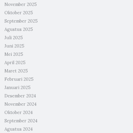
November 2025
Oktober 2025
September 2025
Agustus 2025
Juli 2025
Juni 2025
Mei 2025
April 2025
Maret 2025
Februari 2025
Januari 2025
Desember 2024
November 2024
Oktober 2024
September 2024
Agustus 2024