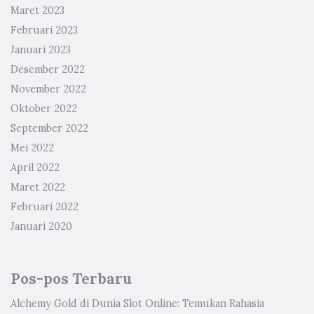
Maret 2023
Februari 2023
Januari 2023
Desember 2022
November 2022
Oktober 2022
September 2022
Mei 2022
April 2022
Maret 2022
Februari 2022
Januari 2020
Pos-pos Terbaru
Alchemy Gold di Dunia Slot Online: Temukan Rahasia