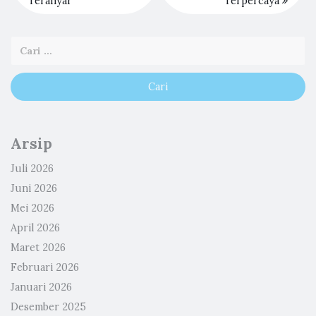
Teranyar
Terpercaya
Arsip
Juli 2026
Juni 2026
Mei 2026
April 2026
Maret 2026
Februari 2026
Januari 2026
Desember 2025