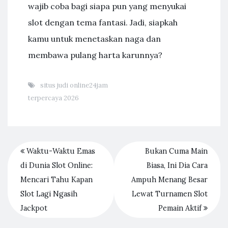
wajib coba bagi siapa pun yang menyukai
slot dengan tema fantasi. Jadi, siapkah
kamu untuk menetaskan naga dan
membawa pulang harta karunnya?
situs judi online24jam
terpercaya 2026
Waktu-Waktu Emas
Bukan Cuma Main
di Dunia Slot Online:
Biasa, Ini Dia Cara
Mencari Tahu Kapan
Ampuh Menang Besar
Slot Lagi Ngasih
Lewat Turnamen Slot
Jackpot
Pemain Aktif