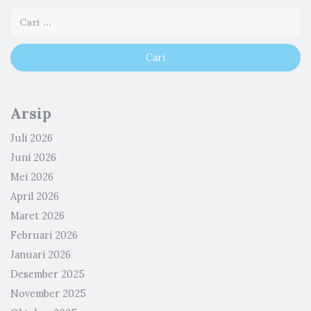
Arsip
Juli 2026
Juni 2026
Mei 2026
April 2026
Maret 2026
Februari 2026
Januari 2026
Desember 2025
November 2025