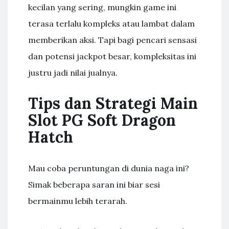
kecilan yang sering, mungkin game ini
terasa terlalu kompleks atau lambat dalam
memberikan aksi. Tapi bagi pencari sensasi
dan potensi jackpot besar, kompleksitas ini
justru jadi nilai jualnya.
Tips dan Strategi Main
Slot PG Soft Dragon
Hatch
Mau coba peruntungan di dunia naga ini?
Simak beberapa saran ini biar sesi
bermainmu lebih terarah.