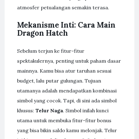
atmosfer petualangan semakin terasa.
Mekanisme Inti: Cara Main
Dragon Hatch
Sebelum terjun ke fitur-fitur
spektakulernya, penting untuk paham dasar
mainnya. Kamu bisa atur taruhan sesuai
budget, lalu putar gulungan. Tujuan
utamanya adalah mendapatkan kombinasi
simbol yang cocok. Tapi, di sini ada simbol
khusus:
Telur Naga
. Simbol inilah kunci
utama untuk membuka fitur-fitur bonus
yang bisa bikin saldo kamu melonjak. Telur