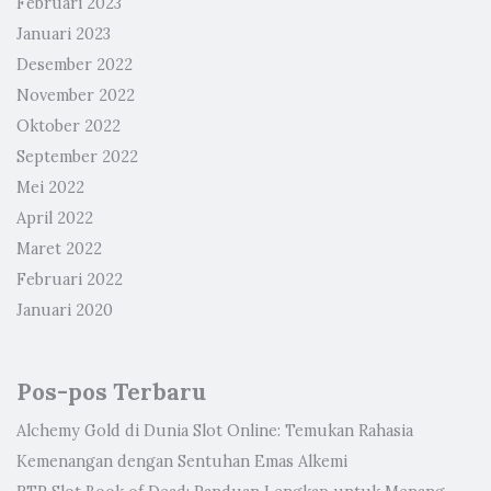
Februari 2023
Januari 2023
Desember 2022
November 2022
Oktober 2022
September 2022
Mei 2022
April 2022
Maret 2022
Februari 2022
Januari 2020
Pos-pos Terbaru
Alchemy Gold di Dunia Slot Online: Temukan Rahasia
Kemenangan dengan Sentuhan Emas Alkemi