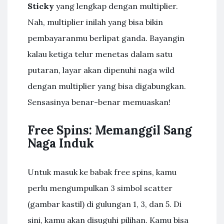
Sticky
yang lengkap dengan multiplier.
Nah, multiplier inilah yang bisa bikin
pembayaranmu berlipat ganda. Bayangin
kalau ketiga telur menetas dalam satu
putaran, layar akan dipenuhi naga wild
dengan multiplier yang bisa digabungkan.
Sensasinya benar-benar memuaskan!
Free Spins: Memanggil Sang
Naga Induk
Untuk masuk ke babak free spins, kamu
perlu mengumpulkan 3 simbol scatter
(gambar kastil) di gulungan 1, 3, dan 5. Di
sini, kamu akan disuguhi pilihan. Kamu bisa