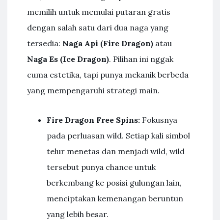
memilih untuk memulai putaran gratis
dengan salah satu dari dua naga yang
tersedia:
Naga Api (Fire Dragon)
atau
Naga Es (Ice Dragon)
. Pilihan ini nggak
cuma estetika, tapi punya mekanik berbeda
yang mempengaruhi strategi main.
Fire Dragon Free Spins:
Fokusnya
pada perluasan wild. Setiap kali simbol
telur menetas dan menjadi wild, wild
tersebut punya chance untuk
berkembang ke posisi gulungan lain,
menciptakan kemenangan beruntun
yang lebih besar.