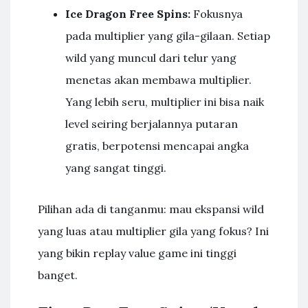
Ice Dragon Free Spins:
Fokusnya
pada multiplier yang gila-gilaan. Setiap
wild yang muncul dari telur yang
menetas akan membawa multiplier.
Yang lebih seru, multiplier ini bisa naik
level seiring berjalannya putaran
gratis, berpotensi mencapai angka
yang sangat tinggi.
Pilihan ada di tanganmu: mau ekspansi wild
yang luas atau multiplier gila yang fokus? Ini
yang bikin replay value game ini tinggi
banget.