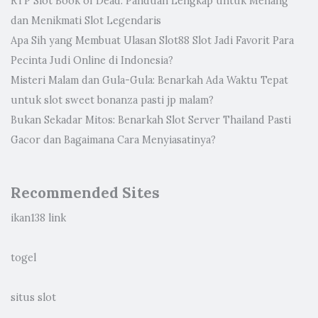
RTP Slot Book of Dead: Panduan Lengkap untuk Menang
dan Menikmati Slot Legendaris
Apa Sih yang Membuat Ulasan Slot88 Slot Jadi Favorit Para
Pecinta Judi Online di Indonesia?
Misteri Malam dan Gula-Gula: Benarkah Ada Waktu Tepat
untuk slot sweet bonanza pasti jp malam?
Bukan Sekadar Mitos: Benarkah Slot Server Thailand Pasti
Gacor dan Bagaimana Cara Menyiasatinya?
Recommended Sites
ikan138 link
togel
situs slot