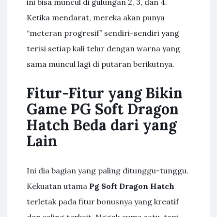
ini bisa muncul di gulungan 2, 3, dan 4.
Ketika mendarat, mereka akan punya
“meteran progresif” sendiri-sendiri yang
terisi setiap kali telur dengan warna yang
sama muncul lagi di putaran berikutnya.
Fitur-Fitur yang Bikin
Game PG Soft Dragon
Hatch Beda dari yang
Lain
Ini dia bagian yang paling ditunggu-tunggu.
Kekuatan utama
Pg Soft Dragon Hatch
terletak pada fitur bonusnya yang kreatif