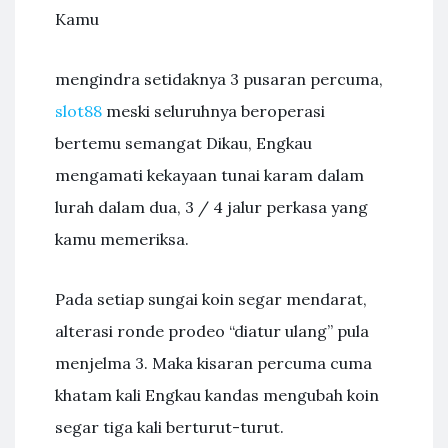
Kamu
mengindra setidaknya 3 pusaran percuma,
slot88
meski seluruhnya beroperasi
bertemu semangat Dikau, Engkau
mengamati kekayaan tunai karam dalam
lurah dalam dua, 3 / 4 jalur perkasa yang
kamu memeriksa.
Pada setiap sungai koin segar mendarat,
alterasi ronde prodeo “diatur ulang” pula
menjelma 3. Maka kisaran percuma cuma
khatam kali Engkau kandas mengubah koin
segar tiga kali berturut-turut.