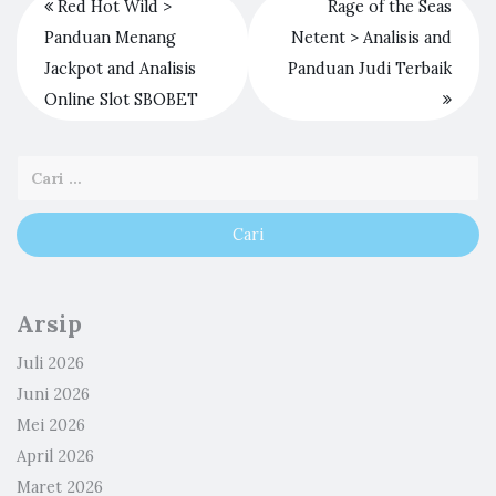
Red Hot Wild >
Rage of the Seas
Panduan Menang
Netent > Analisis and
Jackpot and Analisis
Panduan Judi Terbaik
Online Slot SBOBET
Arsip
Juli 2026
Juni 2026
Mei 2026
April 2026
Maret 2026