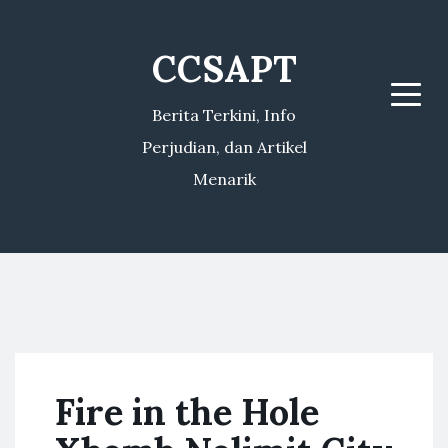
CCSAPT
Menu
Berita Terkini, Info
Perjudian, dan Artikel
Menarik
Fire in the Hole