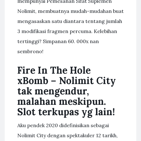
mempunyai Pemesanan Sifat Suplemen
Nolimit, membuatnya mudah-mudahan buat
mengasaskan satu diantara tentang jumlah
3 modifikasi fragmen percuma. Kelebihan
tertinggi? Simpanan 60. 000x nan
sembrono!
Fire In The Hole
xBomb – Nolimit City
tak mengendur,
malahan meskipun.
Slot terkupas yg lain!
Aku pendek 2020 didefinisikan sebagai
Nolimit City dengan spektakuler 12 tarikh,