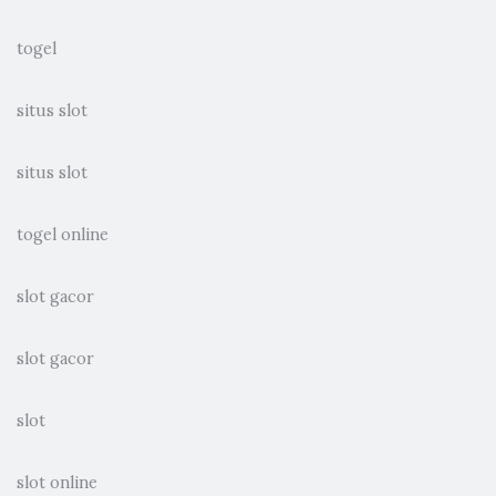
togel
situs slot
situs slot
togel online
slot gacor
slot gacor
slot
slot online