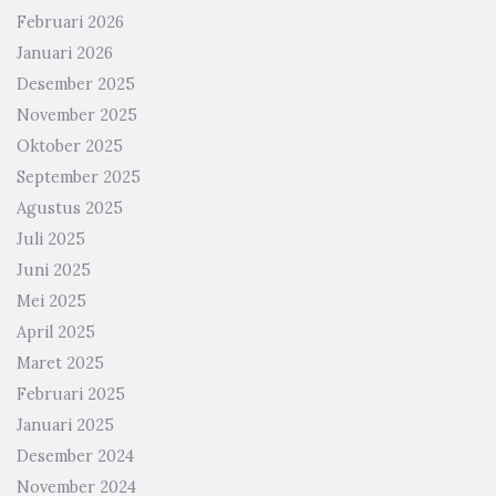
Februari 2026
Januari 2026
Desember 2025
November 2025
Oktober 2025
September 2025
Agustus 2025
Juli 2025
Juni 2025
Mei 2025
April 2025
Maret 2025
Februari 2025
Januari 2025
Desember 2024
November 2024