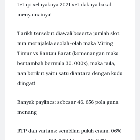
tetapi selayaknya 2021 setidaknya bakal
menyamainya!
Tarikh tersebut diawali beserta jumlah slot
nun merajalela seolah-olah maka Miring
Timur vs Rantau Barat (kemenangan maks
bertambah bermula 30. 000x), maka pula,
nan berikut yaitu satu diantara dengan kudu
diingat!
Banyak paylines: sebesar 46. 656 pola guna
menang
RTP dan varians: sembilan puluh enam, 06%