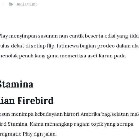
Judi Online
Play menyimpan susunan nun cantik beserta edisi yang tida
lulus dekat di setiap flip. Istimewa bagian prodeo dalam ak
 menolak penuh kans guna memeriksa aset karun pada
 Stamina
ian Firebird
usun menimpa kebudayaan histori Amerika bag.selatan ma
bird Stamina, Kamu menangkap ragam topik yang serupa
agmatic Play dgn jalan.