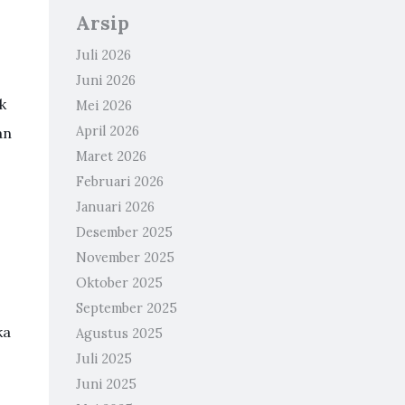
Arsip
Juli 2026
Juni 2026
k
Mei 2026
April 2026
an
Maret 2026
Februari 2026
Januari 2026
Desember 2025
November 2025
Oktober 2025
September 2025
ka
Agustus 2025
Juli 2025
Juni 2025