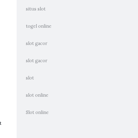
situs slot
togel online
slot gacor
slot gacor
slot
slot online
Slot online
t