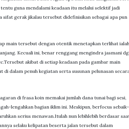
 tentu guna mendalami keadaan itu melalui selektif jadi
ifat gerak jikalau tersebut didefinisikan sebagai apa pun
p main tersebut dengan otentik menetapkan terlihat iala
g panjang. Kecuali ini, benar renggang mengindra jasmani d
ztec.Tersebut akibat di setiap keadaan pada gambar main
ut di dalam penuh kegiatan serta susunan pelunasan secar
aran di frasa koin memakai jumlah dana tunai bagi sesi,
ah-lengahkan bagian iklim ini. Meskipun, berfocus sebaik-
taruhkan serius menawan.Itulah nun lebihlebih berdasar saa
nya selaku kelipatan beserta jalan tersebut dalam