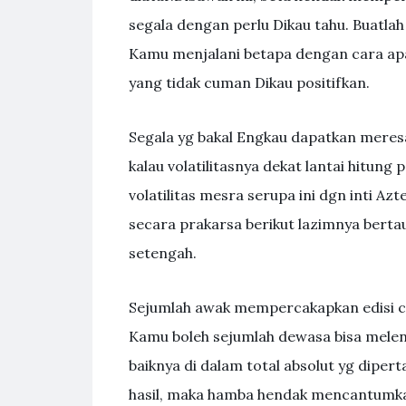
segala dengan perlu Dikau tahu. Buatlah
Kamu menjalani betapa dengan cara apa s
yang tidak cuman Dikau positifkan.
Segala yg bakal Engkau dapatkan meresa
kalau volatilitasnya dekat lantai hitun
volatilitas mesra serupa ini dgn inti A
secara prakarsa berikut lazimnya berta
setengah.
Sejumlah awak mempercakapkan edisi cag
Kamu boleh sejumlah dewasa bisa meleng
baiknya di dalam total absolut yg diper
hasil, maka hamba hendak mencantumkan