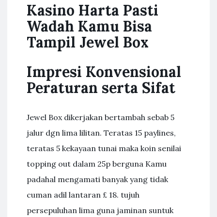
Kasino Harta Pasti
Wadah Kamu Bisa
Tampil Jewel Box
Impresi Konvensional
Peraturan serta Sifat
Jewel Box dikerjakan bertambah sebab 5
jalur dgn lima lilitan. Teratas 15 paylines,
teratas 5 kekayaan tunai maka koin senilai
topping out dalam 25p berguna Kamu
padahal mengamati banyak yang tidak
cuman adil lantaran £ 18. tujuh
persepuluhan lima guna jaminan suntuk