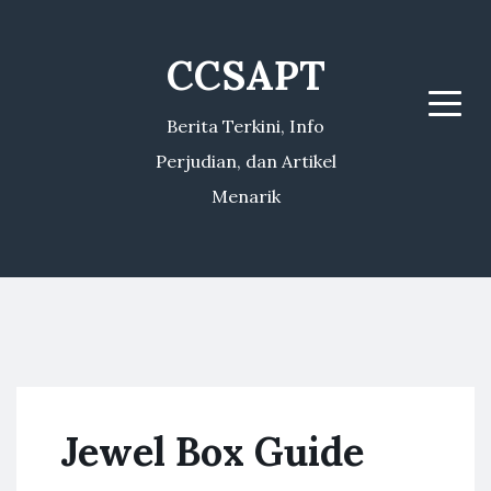
CCSAPT
Menu
Berita Terkini, Info
Perjudian, dan Artikel
Menarik
Jewel Box Guide