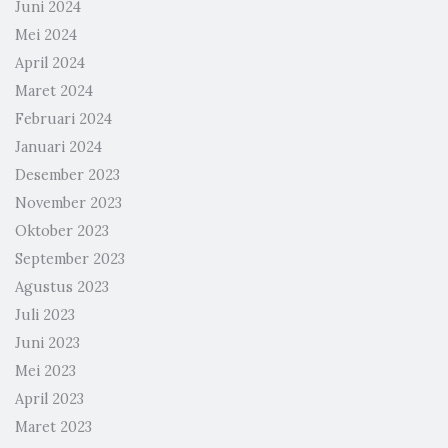
Juni 2024
Mei 2024
April 2024
Maret 2024
Februari 2024
Januari 2024
Desember 2023
November 2023
Oktober 2023
September 2023
Agustus 2023
Juli 2023
Juni 2023
Mei 2023
April 2023
Maret 2023