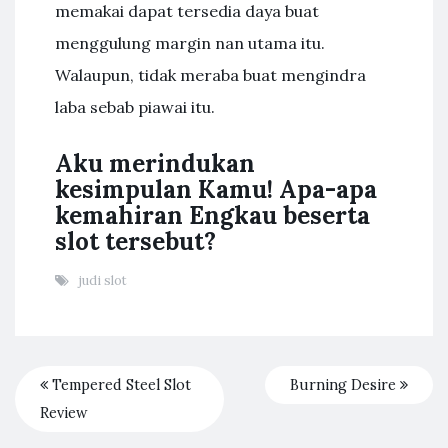
memakai dapat tersedia daya buat
menggulung margin nan utama itu.
Walaupun, tidak meraba buat mengindra
laba sebab piawai itu.
Aku merindukan
kesimpulan Kamu! Apa-apa
kemahiran Engkau beserta
slot tersebut?
judi slot
Tempered Steel Slot
Burning Desire
Review