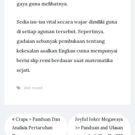
gaya guna melihatnya.
Sedia isu-isu vital secara wajar dimiliki guna
di setiap agunan tersebut. Sepertinya,
gadaian sebanyak pembukaan tentang
kekesalan asalkan Engkau cuma mempunyai
berisi slip remi berdasar saat matematika
sejati.
slot resmi
Craps > Panduan Dan
Joyful Joker Megaways
Analisis Pertaruhan
>> Panduan and Ulasan