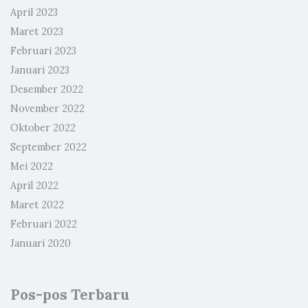
April 2023
Maret 2023
Februari 2023
Januari 2023
Desember 2022
November 2022
Oktober 2022
September 2022
Mei 2022
April 2022
Maret 2022
Februari 2022
Januari 2020
Pos-pos Terbaru