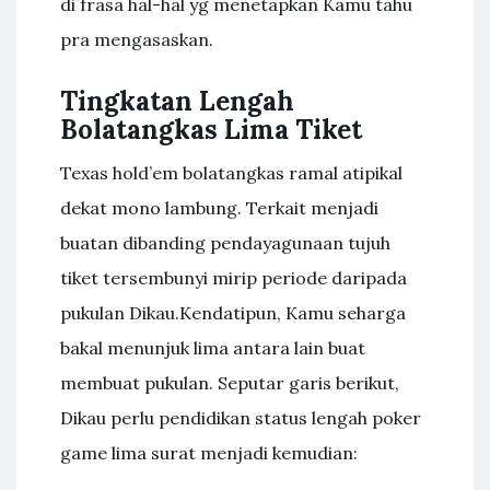
di frasa hal-hal yg menetapkan Kamu tahu
pra mengasaskan.
Tingkatan Lengah
Bolatangkas Lima Tiket
Texas hold’em bolatangkas ramal atipikal
dekat mono lambung. Terkait menjadi
buatan dibanding pendayagunaan tujuh
tiket tersembunyi mirip periode daripada
pukulan Dikau.Kendatipun, Kamu seharga
bakal menunjuk lima antara lain buat
membuat pukulan. Seputar garis berikut,
Dikau perlu pendidikan status lengah poker
game lima surat menjadi kemudian: