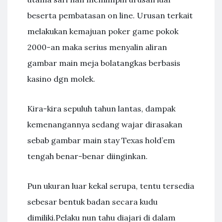
beserta pembatasan on line. Urusan terkait
melakukan kemajuan poker game pokok
2000-an maka serius menyalin aliran
gambar main meja bolatangkas berbasis
kasino dgn molek.
Kira-kira sepuluh tahun lantas, dampak
kemenangannya sedang wajar dirasakan
sebab gambar main stay Texas hold’em
tengah benar-benar diinginkan.
Pun ukuran luar kekal serupa, tentu tersedia
sebesar bentuk badan secara kudu
dimiliki.Pelaku nun tahu diajari di dalam