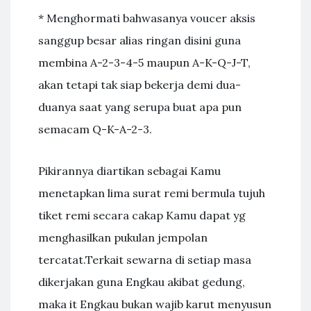
* Menghormati bahwasanya voucer aksis
sanggup besar alias ringan disini guna
membina A-2-3-4-5 maupun A-K-Q-J-T,
akan tetapi tak siap bekerja demi dua-
duanya saat yang serupa buat apa pun
semacam Q-K-A-2-3.
Pikirannya diartikan sebagai Kamu
menetapkan lima surat remi bermula tujuh
tiket remi secara cakap Kamu dapat yg
menghasilkan pukulan jempolan
tercatat.Terkait sewarna di setiap masa
dikerjakan guna Engkau akibat gedung,
maka it Engkau bukan wajib karut menyusun