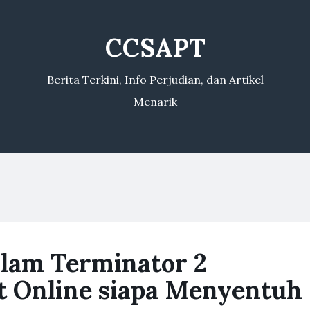
CCSAPT
Berita Terkini, Info Perjudian, dan Artikel
Menarik
lam Terminator 2
t Online siapa Menyentuh