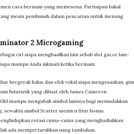
men cara bermain yang memesona. Partisipan bakal
tang mesin pembunuh dalam pencarian untuk menang
rminator 2 Microgaming
bagai ciri siapa menghasilkan lain sebab slot gacor lain-
a siapa mampu Anda nikmati ketika bermain:
mbar bergerak halus dan efek vokal siapa mengesankan, gi
mi futuristik yang dibuat oleh James Cameron.
n Wild mampu mengubah simbol lainnya bagi memudahkan
 sewaktu simbol Scatter memicu fitur bonus.
a menghidupkan rotasi cuma-cuma yang menghadiahkan
tidak ada mempertaruhkan uang tambahan.