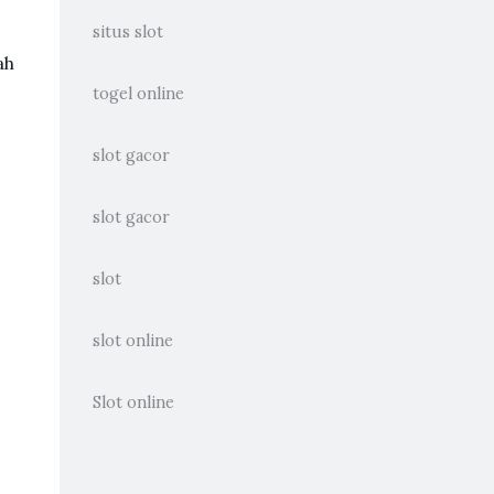
situs slot
ah
togel online
slot gacor
slot gacor
slot
slot online
Slot online