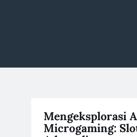
Mengeksplorasi A
Microgaming: Slo