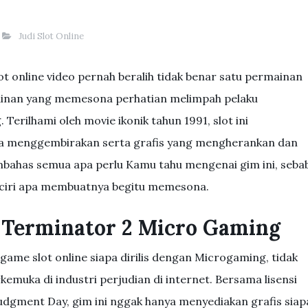
Judi Slot Online
lot online video pernah beralih tidak benar satu permainan
mainan yang memesona perhatian melimpah pelaku
erilhami oleh movie ikonik tahun 1991, slot ini
a menggembirakan serta grafis yang mengherankan dan
embahas semua apa perlu Kamu tahu mengenai gim ini, seba
-ciri apa membuatnya begitu memesona.
l Terminator 2 Micro Gaming
me slot online siapa dirilis dengan Microgaming, tidak
kemuka di industri perjudian di internet. Bersama lisensi
udgment Day, gim ini nggak hanya menyediakan grafis siap