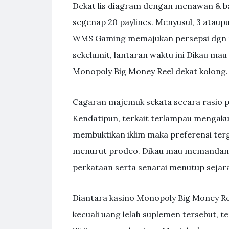
Dekat lis diagram dengan menawan & 
segenap 20 paylines. Menyusul, 3 ata
WMS Gaming memajukan persepsi dgn mem
sekelumit, lantaran waktu ini Dikau m
Monopoly Big Money Reel dekat kolong.
Cagaran majemuk sekata secara rasio pe
Kendatipun, terkait terlampau mengakui
membuktikan iklim maka preferensi te
menurut prodeo. Dikau mau memandang
perkataan serta senarai menutup sejar
Diantara kasino Monopoly Big Money R
kecuali uang lelah suplemen tersebut, 