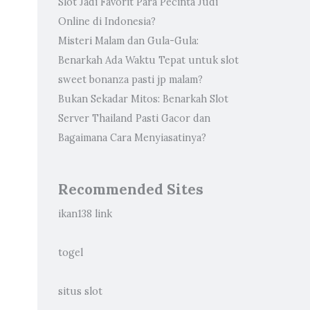
Slot Jadi Favorit Para Pecinta Judi
Online di Indonesia?
Misteri Malam dan Gula-Gula:
Benarkah Ada Waktu Tepat untuk slot
sweet bonanza pasti jp malam?
Bukan Sekadar Mitos: Benarkah Slot
Server Thailand Pasti Gacor dan
Bagaimana Cara Menyiasatinya?
Recommended Sites
ikan138 link
togel
situs slot