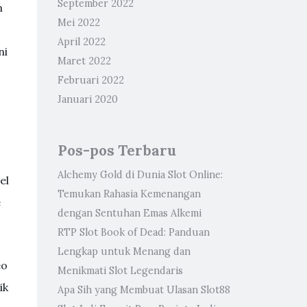
September 2022
m
Mei 2022
April 2022
ni
Maret 2022
Februari 2022
Januari 2020
Pos-pos Terbaru
Alchemy Gold di Dunia Slot Online:
el
Temukan Rahasia Kemenangan
e
dengan Sentuhan Emas Alkemi
RTP Slot Book of Dead: Panduan
Lengkap untuk Menang dan
eo
Menikmati Slot Legendaris
ik
Apa Sih yang Membuat Ulasan Slot88