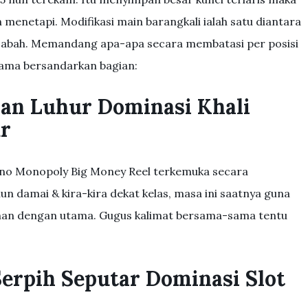
menetapi. Modifikasi main barangkali ialah satu diantara
sabah. Memandang apa-apa secara membatasi per posisi
nama bersandarkan bagian:
aan Luhur Dominasi Khali
r
ino Monopoly Big Money Reel terkemuka secara
 damai & kira-kira dekat kelas, masa ini saatnya guna
n dengan utama. Gugus kalimat bersama-sama tentu
erpih Seputar Dominasi Slot