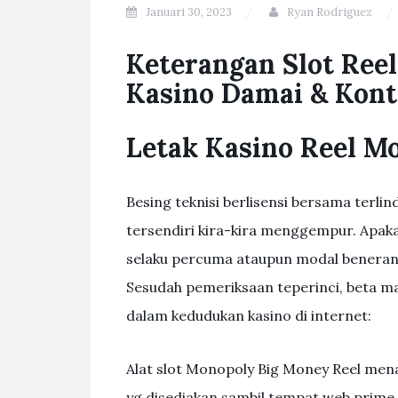
Januari 30, 2023
Ryan Rodriguez
Keterangan Slot Ree
Kasino Damai & Kont
Letak Kasino Reel M
Besing teknisi berlisensi bersama terl
tersendiri kira-kira menggempur. Apak
selaku percuma ataupun modal benera
Sesudah pemeriksaan teperinci, beta 
dalam kedudukan kasino di internet:
Alat slot Monopoly Big Money Reel mena
yg disediakan sambil tempat web prime 