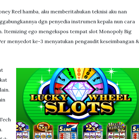
oney Reel hamba, aku memberitahukan teknisi aku nan
nggabungkannya dgn penyedia instrumen kepala nun cara
n. Itemizing ego mengekspos tempat slot Monopoly Big
n. Per menyedot ke-3 menyatukan pengaudit keseimbangan &
at
ekat
lain.
ain
iTech
.