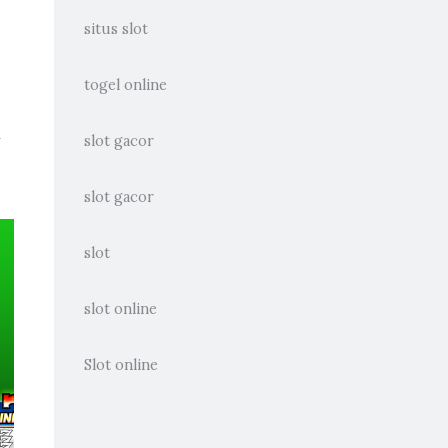
situs slot
togel online
slot gacor
slot gacor
slot
slot online
Slot online