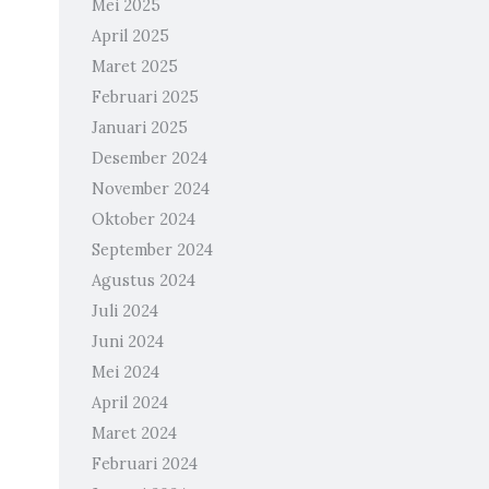
Mei 2025
April 2025
Maret 2025
Februari 2025
Januari 2025
Desember 2024
November 2024
Oktober 2024
September 2024
Agustus 2024
Juli 2024
Juni 2024
Mei 2024
April 2024
Maret 2024
Februari 2024