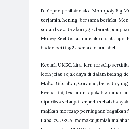
Di depan penilaian slot Monopoly Big M
terjamin, hening, bersama berlaku. Me
sudah beserta alam yg selamat penipua
Money Reel terpilih melalui surat raji
badan betting2x secara akuntabel.
Kecuali UKGC, kira-kira terselip sertifik
lebih jelas sejak daya di dalam bidang d
Malta, Gibraltar, Curacao, beserta yang 
Kecuali ini, testimoni apakah gambar m
diperiksa sebagai terpadu sebab banyak
majikan meresap perniagaan bagaikan 
Labs, eCORGA, memakai jumlah malahan