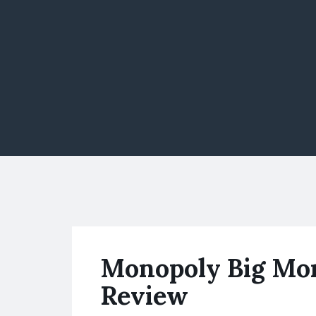
Monopoly Big Mon
Review