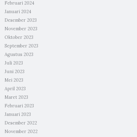
Februari 2024
Januari 2024
Desember 2023
November 2023
Oktober 2023
September 2023
Agustus 2023
Juli 2023
Juni 2023
Mei 2023
April 2023
Maret 2023
Februari 2023
Januari 2023
Desember 2022
November 2022