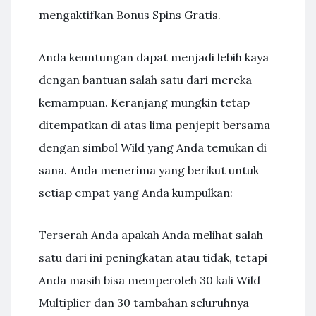
mengaktifkan Bonus Spins Gratis.
Anda keuntungan dapat menjadi lebih kaya
dengan bantuan salah satu dari mereka
kemampuan. Keranjang mungkin tetap
ditempatkan di atas lima penjepit bersama
dengan simbol Wild yang Anda temukan di
sana. Anda menerima yang berikut untuk
setiap empat yang Anda kumpulkan:
Terserah Anda apakah Anda melihat salah
satu dari ini peningkatan atau tidak, tetapi
Anda masih bisa memperoleh 30 kali Wild
Multiplier dan 30 tambahan seluruhnya