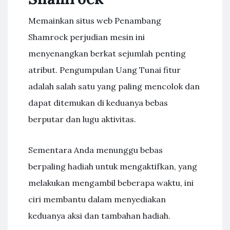
Memainkan situs web Penambang
Shamrock perjudian mesin ini
menyenangkan berkat sejumlah penting
atribut. Pengumpulan Uang Tunai fitur
adalah salah satu yang paling mencolok dan
dapat ditemukan di keduanya bebas
berputar dan lugu aktivitas.
Sementara Anda menunggu bebas
berpaling hadiah untuk mengaktifkan, yang
melakukan mengambil beberapa waktu, ini
ciri membantu dalam menyediakan
keduanya aksi dan tambahan hadiah.