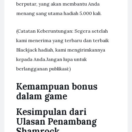
berputar, yang akan membantu Anda
menang sang utama hadiah 5.000 kali.
(Catatan Keberuntungan: Segera setelah
kami menerima yang terbaru dan terbaik
Blackjack hadiah, kami mengirimkannya
kepada Anda.Jangan lupa untuk
berlangganan publikasi:)
Kemampuan bonus
dalam game
Kesimpulan dari
Ulasan Penambang
Shamrock