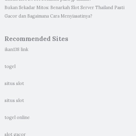
Bukan Sekadar Mitos: Benarkah Slot Server Thailand Pasti
Gacor dan Bagaimana Cara Menyiasatinya?
Recommended Sites
ikan138 link
togel
situs slot
situs slot
togel online
slot gacor