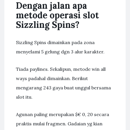
Dengan jalan apa
metode operasi slot
Sizzling Spins?
Sizzling Spins dimainkan pada zona
menyelami 5 gelung dgn 3 alur karakter.
Tiada paylines. Sekalipun, metode win all
ways padahal dimainkan. Berikut
mengarang 243 gaya buat unggul bersama
slot itu.
Agunan paling merupakan $€ 0, 20 secara
praktis mulai fragmen. Gadaian yg kian