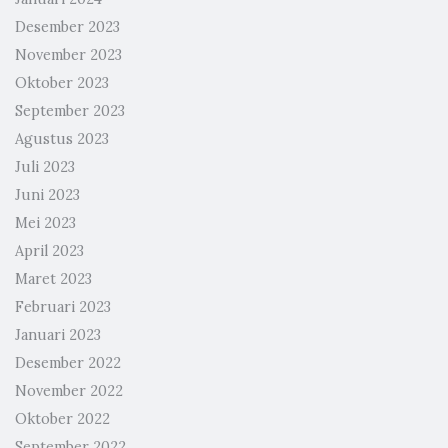
Desember 2023
November 2023
Oktober 2023
September 2023
Agustus 2023
Juli 2023
Juni 2023
Mei 2023
April 2023
Maret 2023
Februari 2023
Januari 2023
Desember 2022
November 2022
Oktober 2022
September 2022