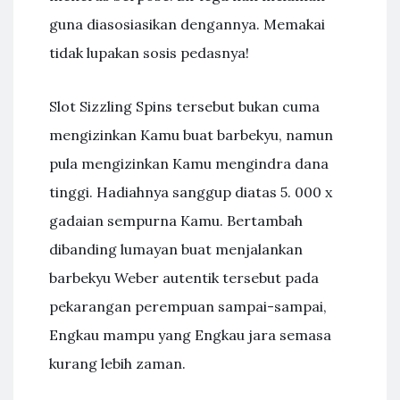
guna diasosiasikan dengannya. Memakai
tidak lupakan sosis pedasnya!
Slot Sizzling Spins tersebut bukan cuma
mengizinkan Kamu buat barbekyu, namun
pula mengizinkan Kamu mengindra dana
tinggi. Hadiahnya sanggup diatas 5. 000 x
gadaian sempurna Kamu. Bertambah
dibanding lumayan buat menjalankan
barbekyu Weber autentik tersebut pada
pekarangan perempuan sampai-sampai,
Engkau mampu yang Engkau jara semasa
kurang lebih zaman.