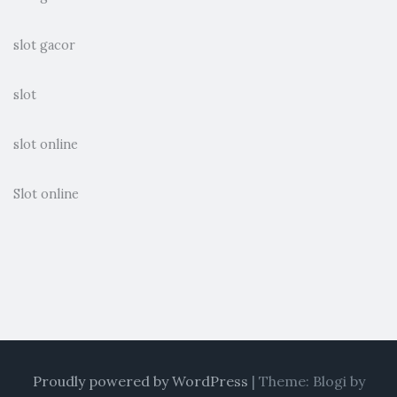
slot gacor
slot
slot online
Slot online
Proudly powered by WordPress
|
Theme: Blogi by