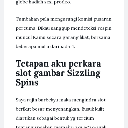
globe hadiah sesi prodeo.
Tambahan pula mengarungi komisi pusaran
percuma, Dikau sanggup mendeteksi respin
muncul Kamu secara garang likat, bersama
beberapa mulia daripada 4.
Tetapan aku perkara
slot gambar Sizzling
Spins
Saya rajin barbekyu maka mengindra slot
berikut besar menyenangkan. Busuk kulit
diartikan sebagai bentuk yg tercium
tentang speaker, memakai aku agak-agak