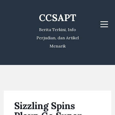
CCSAPT
Menu
Berita Terkini, Info
Perjudian, dan Artikel
Menarik
Sizzling Spins