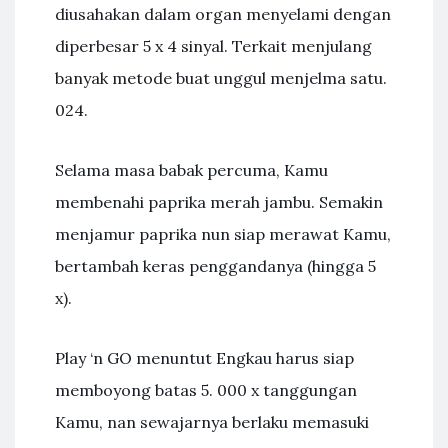
diusahakan dalam organ menyelami dengan
diperbesar 5 x 4 sinyal. Terkait menjulang
banyak metode buat unggul menjelma satu.
024.
Selama masa babak percuma, Kamu
membenahi paprika merah jambu. Semakin
menjamur paprika nun siap merawat Kamu,
bertambah keras penggandanya (hingga 5
x).
Play ‘n GO menuntut Engkau harus siap
memboyong batas 5. 000 x tanggungan
Kamu, nan sewajarnya berlaku memasuki