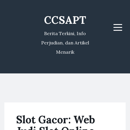
CCSAPT
Menu
Berita Terkini, Info
Perjudian, dan Artikel
Menarik
Slot Gacor: Web