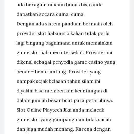
ada beragam macam bonus bisa anda
dapatkan secara cuma-cuma.
Dengan ada sistem panduan bermain oleh
provider slot habanero kalian tidak perlu
lagi bingung bagaimana untuk memainkan
game slot habanero tersebut. Provider ini
dikenal sebagai penyedia game casino yang
benar – benar untung. Provider yang
nampak sejak belasan tahun silam ini
diyakini bisa memberikan keuntungan di
dalam jumlah besar buat para petaruhnya.
Slot Online Playtech Jika anda melacak
game slot yang gampang dan tidak susah
dan juga mudah menang. Karena dengan