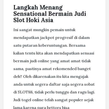
Langkah Menang
Sensational Bermain Judi
Slot Hoki Asia
Ini sangat mungkin pemain untuk
mendapatkan jackpot progresif di dalam
satu putaran keberuntungan. Bersama
kalian tentu kita akan mendapatkan sensasi
bermain judi online yang amat amat tidak
sama, pastinya amat rekomended banget
deh!! Oleh dikarenakan itu kita mengajak
anda untuk segera daftar saja segera sobat
di SLOT88, tidak perlu tunggu dan ragu lagi.
Judi togel online telah sangat populer sejak
lama karena para bettors bisa