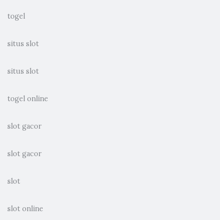
togel
situs slot
situs slot
togel online
slot gacor
slot gacor
slot
slot online