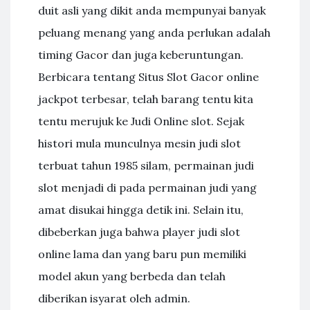
duit asli yang dikit anda mempunyai banyak
peluang menang yang anda perlukan adalah
timing Gacor dan juga keberuntungan.
Berbicara tentang Situs Slot Gacor online
jackpot terbesar, telah barang tentu kita
tentu merujuk ke Judi Online slot. Sejak
histori mula munculnya mesin judi slot
terbuat tahun 1985 silam, permainan judi
slot menjadi di pada permainan judi yang
amat disukai hingga detik ini. Selain itu,
dibeberkan juga bahwa player judi slot
online lama dan yang baru pun memiliki
model akun yang berbeda dan telah
diberikan isyarat oleh admin.