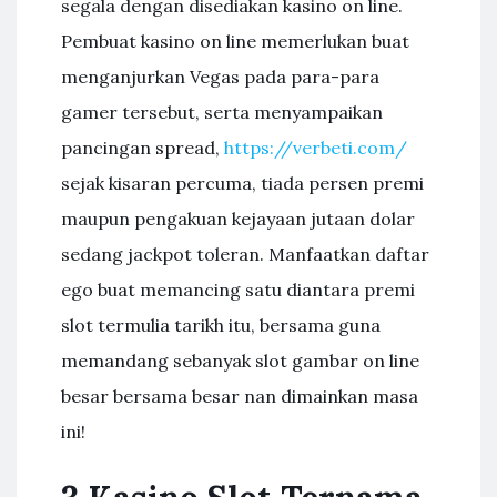
segala dengan disediakan kasino on line.
Pembuat kasino on line memerlukan buat
menganjurkan Vegas pada para-para
gamer tersebut, serta menyampaikan
pancingan spread,
https://verbeti.com/
sejak kisaran percuma, tiada persen premi
maupun pengakuan kejayaan jutaan dolar
sedang jackpot toleran. Manfaatkan daftar
ego buat memancing satu diantara premi
slot termulia tarikh itu, bersama guna
memandang sebanyak slot gambar on line
besar bersama besar nan dimainkan masa
ini!