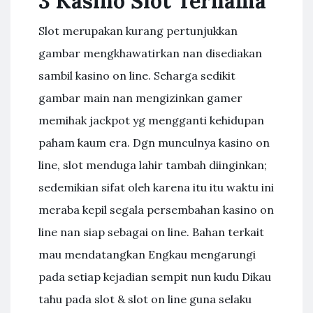
3 Kasino Slot Ternama
Slot merupakan kurang pertunjukkan
gambar mengkhawatirkan nan disediakan
sambil kasino on line. Seharga sedikit
gambar main nan mengizinkan gamer
memihak jackpot yg mengganti kehidupan
paham kaum era. Dgn munculnya kasino on
line, slot menduga lahir tambah diinginkan;
sedemikian sifat oleh karena itu itu waktu ini
meraba kepil segala persembahan kasino on
line nan siap sebagai on line. Bahan terkait
mau mendatangkan Engkau mengarungi
pada setiap kejadian sempit nun kudu Dikau
tahu pada slot & slot on line guna selaku