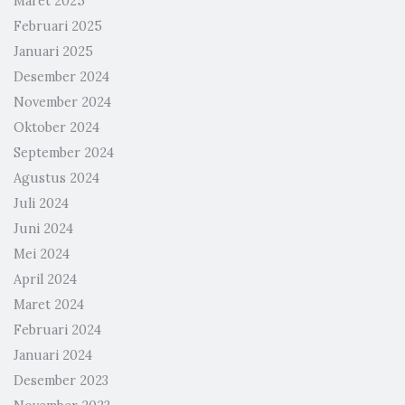
Maret 2025
Februari 2025
Januari 2025
Desember 2024
November 2024
Oktober 2024
September 2024
Agustus 2024
Juli 2024
Juni 2024
Mei 2024
April 2024
Maret 2024
Februari 2024
Januari 2024
Desember 2023