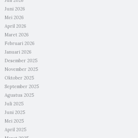
Juli 2026
Juni 2026
Mei 2026
April 2026
Maret 2026
Februari 2026
Januari 2026
Desember 2025
November 2025
Oktober 2025
September 2025
Agustus 2025
Juli 2025
Juni 2025
Mei 2025
April 2025