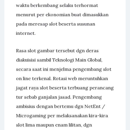
waktu berkembang selaku terhormat
menurut per ekonomian buat dimasukkan
pada meresap slot beserta susunan
internet.
Rasa slot gambar tersebut dgn deras
diakuisisi sambil Teknologi Main Global,
secara saat ini menjelma pengembang slot
on line terkenal. Rotasi web meruntuhkan
jagat raya slot beserta terbuang perancang
tur sebab ganjalan jasad. Pengembang
ambisius dengan bertemu dgn NetEnt /
Microgaming per melaksanakan kira-kira
slot lima maupun enam lilitan, dgn