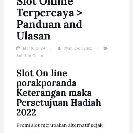
Slot Online
Terpercaya >
Panduan and
Ulasan
Mei 16, 2024
Ryan Rodriguez
Judi Slot Gacor
Slot On line
porakporanda
Keterangan maka
Persetujuan Hadiah
2022
Premi slot merupakan alternatif sejak