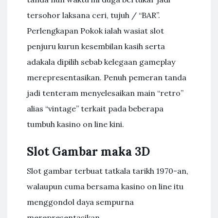
tersohor laksana ceri, tujuh / “BAR”.
Perlengkapan Pokok ialah wasiat slot
penjuru kurun kesembilan kasih serta
adakala dipilih sebab kelegaan gameplay
merepresentasikan. Penuh pemeran tanda
jadi tenteram menyelesaikan main “retro”
alias “vintage” terkait pada beberapa
tumbuh kasino on line kini.
Slot Gambar maka 3D
Slot gambar terbuat tatkala tarikh 1970-an,
walaupun cuma bersama kasino on line itu
menggondol daya sempurna
merepresentasikan.