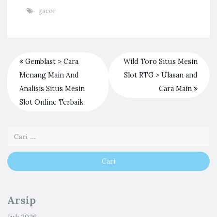
gacor
Gemblast > Cara
Wild Toro Situs Mesin
Menang Main And
Slot RTG > Ulasan and
Analisis Situs Mesin
Cara Main
Slot Online Terbaik
Arsip