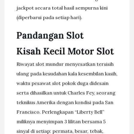
jackpot secara total hasil sempurna kini
(diperbarui pada setiap hari).
Pandangan Slot
Kisah Kecil Motor Slot
Riwayat slot mundur menyesatkan tersisih
ulang pada kesudahan kala kesembilan kasih,
waktu pesawat slot pokok duga didesain
serta dihasilkan untuk Charles Fey, seorang
teknikus Amerika dengan kondisi pada San
Francisco. Perlengkapan “Liberty Bell”
miliknya menyimpan 3 lilitan bersama 5
sinyal di setiap: permata, besar, tebak,