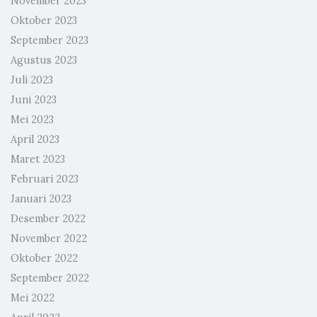
November 2023
Oktober 2023
September 2023
Agustus 2023
Juli 2023
Juni 2023
Mei 2023
April 2023
Maret 2023
Februari 2023
Januari 2023
Desember 2022
November 2022
Oktober 2022
September 2022
Mei 2022