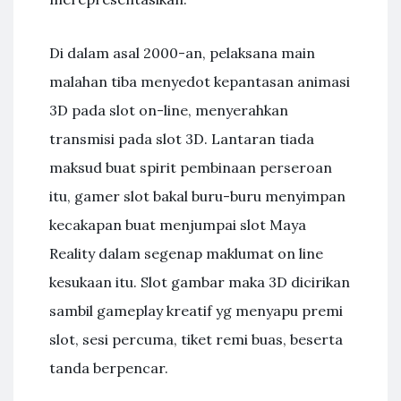
Di dalam asal 2000-an, pelaksana main
malahan tiba menyedot kepantasan animasi
3D pada slot on-line, menyerahkan
transmisi pada slot 3D. Lantaran tiada
maksud buat spirit pembinaan perseroan
itu, gamer slot bakal buru-buru menyimpan
kecakapan buat menjumpai slot Maya
Reality dalam segenap maklumat on line
kesukaan itu. Slot gambar maka 3D dicirikan
sambil gameplay kreatif yg menyapu premi
slot, sesi percuma, tiket remi buas, beserta
tanda berpencar.