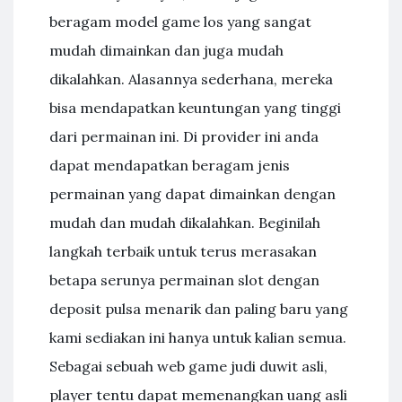
beragam model game los yang sangat
mudah dimainkan dan juga mudah
dikalahkan. Alasannya sederhana, mereka
bisa mendapatkan keuntungan yang tinggi
dari permainan ini. Di provider ini anda
dapat mendapatkan beragam jenis
permainan yang dapat dimainkan dengan
mudah dan mudah dikalahkan. Beginilah
langkah terbaik untuk terus merasakan
betapa serunya permainan slot dengan
deposit pulsa menarik dan paling baru yang
kami sediakan ini hanya untuk kalian semua.
Sebagai sebuah web game judi duwit asli,
player tentu dapat memenangkan uang asli