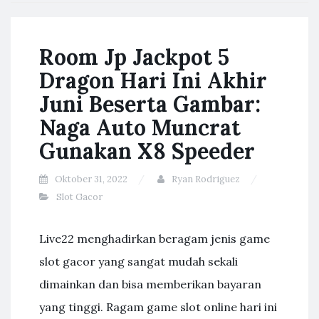
Room Jp Jackpot 5
Dragon Hari Ini Akhir
Juni Beserta Gambar:
Naga Auto Muncrat
Gunakan X8 Speeder
Oktober 31, 2022
Ryan Rodriguez
Slot Gacor
Live22 menghadirkan beragam jenis game
slot gacor yang sangat mudah sekali
dimainkan dan bisa memberikan bayaran
yang tinggi. Ragam game slot online hari ini