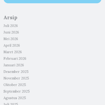
Arsip
Juli 2026
Juni 2026
Mei 2026
April 2026
Maret 2026
Februari 2026
Januari 2026
Desember 2025
November 2025
Oktober 2025
September 2025
Agustus 2025
Juli 2025