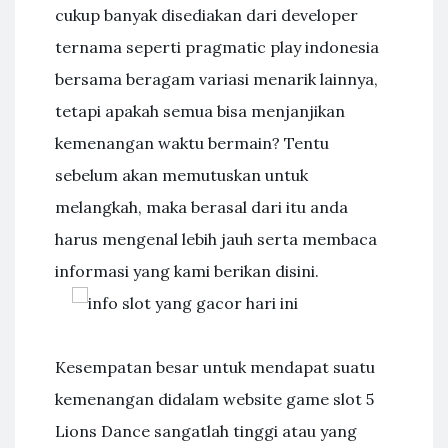
cukup banyak disediakan dari developer
ternama seperti pragmatic play indonesia
bersama beragam variasi menarik lainnya,
tetapi apakah semua bisa menjanjikan
kemenangan waktu bermain? Tentu
sebelum akan memutuskan untuk
melangkah, maka berasal dari itu anda
harus mengenal lebih jauh serta membaca
informasi yang kami berikan disini.
Kesempatan besar untuk mendapat suatu
kemenangan didalam website game slot 5
Lions Dance sangatlah tinggi atau yang