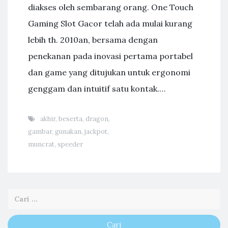
diakses oleh sembarang orang. One Touch
Gaming Slot Gacor telah ada mulai kurang
lebih th. 2010an, bersama dengan
penekanan pada inovasi pertama portabel
dan game yang ditujukan untuk ergonomi
genggam dan intuitif satu kontak.…
akhir
,
beserta
,
dragon
,
gambar
,
gunakan
,
jackpot
,
muncrat
,
speeder