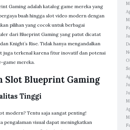
M
print Gaming adalah katalog game mereka yang
Ap
k bergaya buah hingga slot video modern dengan
M
an pilihan yang cocok untuk berbagai
F
ler dari Blueprint Gaming yang patut dicatat
J
, dan Knight’s Rise. Tidak hanya mengandalkan
D
N
 juga terkenal karena fitur inovatif dan potensi
O
e-game mereka.
S
m Slot Blueprint Gaming
A
Ju
J
litas Tinggi
M
Ap
lot modern? Tentu saja sangat penting!
M
wa pengalaman visual dapat meningkatkan
F