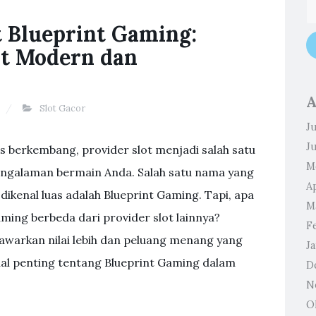
t Blueprint Gaming:
ot Modern dan
A
Slot Gacor
Ju
J
s berkembang, provider slot menjadi salah satu
M
ngalaman bermain Anda. Salah satu nama yang
Ap
 dikenal luas adalah Blueprint Gaming. Tapi, apa
M
ing berbeda dari provider slot lainnya?
F
arkan nilai lebih dan peluang menang yang
J
hal penting tentang Blueprint Gaming dalam
D
N
O