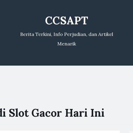
CCSAPT
Berita Terkini, Info Perjudian, dan Artikel
Menarik
di Slot Gacor Hari Ini