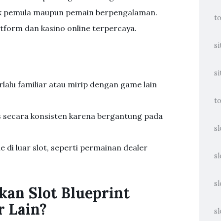
tuk pemula maupun pemain berpengalaman.
t
tform dan kasino online terpercaya.
si
si
alu familiar atau mirip dengan game lain
to
es secara konsisten karena bergantung pada
sl
 di luar slot, seperti permainan dealer
sl
sl
an Slot Blueprint
r Lain?
sl