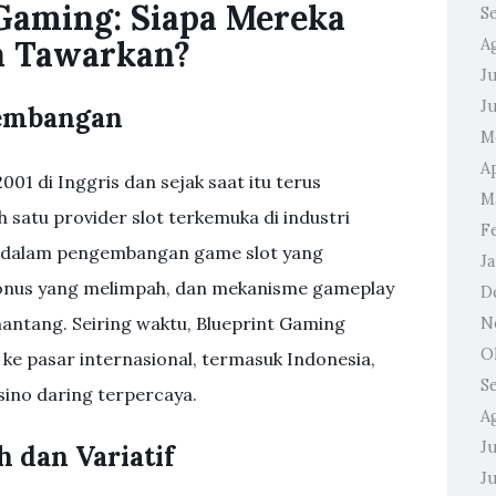
Gaming: Siapa Mereka
S
a Tawarkan?
A
Ju
J
kembangan
M
A
01 di Inggris dan sejak saat itu terus
M
 satu provider slot terkemuka di industri
F
si dalam pengembangan game slot yang
J
bonus yang melimpah, dan mekanisme gameplay
D
ntang. Seiring waktu, Blueprint Gaming
N
O
ke pasar internasional, termasuk Indonesia,
S
sino daring terpercaya.
A
Ju
 dan Variatif
J