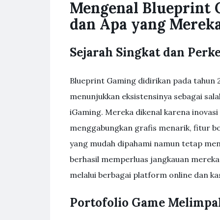
Mengenal Blueprint 
dan Apa yang Merek
Sejarah Singkat dan Per
Blueprint Gaming didirikan pada tahun 20
menunjukkan eksistensinya sebagai salah
iGaming. Mereka dikenal karena inova
menggabungkan grafis menarik, fitur 
yang mudah dipahami namun tetap mena
berhasil memperluas jangkauan mereka 
melalui berbagai platform online dan ka
Portofolio Game Melimpah