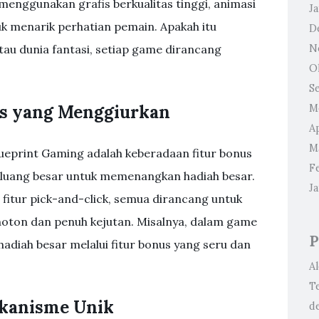
enggunakan grafis berkualitas tinggi, animasi
J
k menarik perhatian pemain. Apakah itu
D
tau dunia fantasi, setiap game dirancang
N
O
S
ns yang Menggiurkan
M
Ap
M
ueprint Gaming adalah keberadaan fitur bonus
F
luang besar untuk memenangkan hadiah besar.
J
ga fitur pick-and-click, semua dirancang untuk
ton dan penuh kejutan. Misalnya, dalam game
P
adiah besar melalui fitur bonus yang seru dan
A
T
ekanisme Unik
d