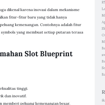
R
L
t juga dikenal karena inovasi dalam mekanisme
M
an fitur-fitur baru yang tidak hanya
A
peluang kemenangan. Contohnya adalah fitur
Sl
ng symbols yang membuat setiap putaran terasa
O
M
B
mahan Slot Blueprint
s
B
S
B
kualitas tinggi.
R
 dan inovatif.
ik
dan memberi peluang kemenangan besar.