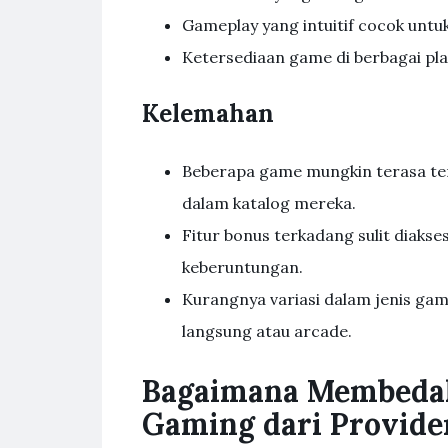
Gameplay yang intuitif cocok un
Ketersediaan game di berbagai pla
Kelemahan
Beberapa game mungkin terasa terl
dalam katalog mereka.
Fitur bonus terkadang sulit diaks
keberuntungan.
Kurangnya variasi dalam jenis game
langsung atau arcade.
Bagaimana Membedak
Gaming dari Provide