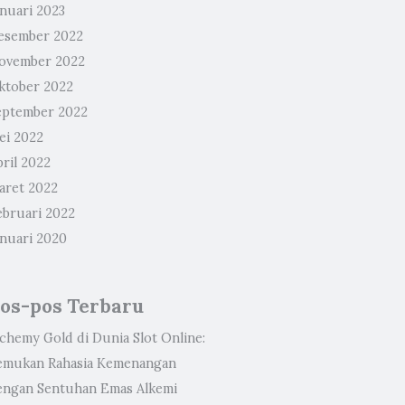
anuari 2023
esember 2022
ovember 2022
ktober 2022
eptember 2022
ei 2022
ril 2022
aret 2022
ebruari 2022
anuari 2020
os-pos Terbaru
lchemy Gold di Dunia Slot Online:
emukan Rahasia Kemenangan
engan Sentuhan Emas Alkemi