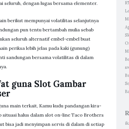
i seluruh, dengan lugas bersama elementer.
R
L
M
in berikut mempunyai volatilitas selanjutnya
A
 sandungan pun tentu bertambah mulia sebab
Sl
an seluruh alternatif embel-embel buat
O
n periksa lebih jelas pada kaki (gunung)
M
nti sandungan bersama volatilitas di dalam
B
nya.
s
B
fat guna Slot Gambar
S
ser
B
una main terkait, Kamu kudu pandangan kira-
R
p situasi halus dalam slot on-line Taco Brothers
ik
ut bisa jadi menyimpan servis di dalam di setiap