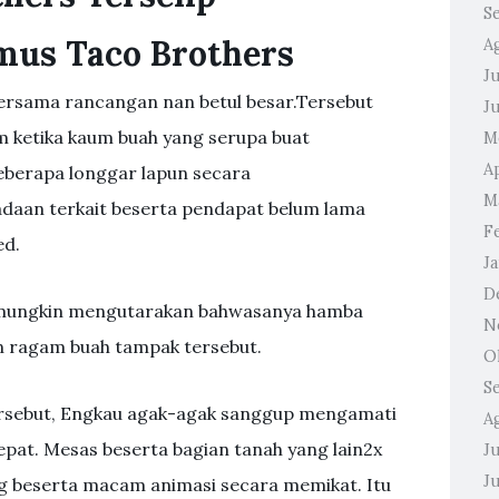
S
umus Taco Brothers
A
Ju
bersama rancangan nan betul besar.Tersebut
J
im ketika kaum buah yang serupa buat
M
A
berapa longgar lapun secara
M
daan terkait beserta pendapat belum lama
F
ed.
J
D
a mungkin mengutarakan bahwasanya hamba
N
 ragam buah tampak tersebut.
O
S
ersebut, Engkau agak-agak sanggup mengamati
A
pat. Mesas beserta bagian tanah yang lain2x
Ju
J
ng beserta macam animasi secara memikat. Itu