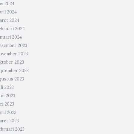
ei 2024
ril 2024
aret 2024
ebruari 2024
anuari 2024
esember 2023
ovember 2023
ktober 2023
eptember 2023
gustus 2023
li 2023
uni 2023
ei 2023
ril 2023
aret 2023
ebruari 2023