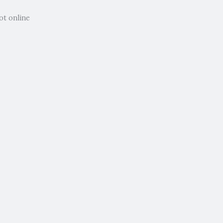
ot online