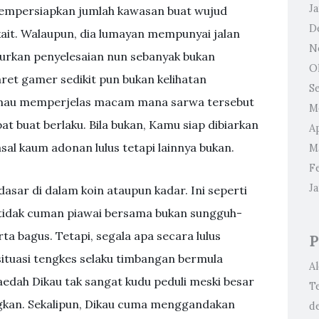
J
 mempersiapkan jumlah kawasan buat wujud
D
kait. Walaupun, dia lumayan mempunyai jalan
N
urkan penyelesaian nun sebanyak bukan
O
aret gamer sedikit pun bukan kelihatan
S
a mau memperjelas macam mana sarwa tersebut
M
t buat berlaku. Bila bukan, Kamu siap dibiarkan
Ap
l kaum adonan lulus tetapi lainnya bukan.
M
F
J
asar di dalam koin ataupun kadar. Ini seperti
 tidak cuman piawai bersama bukan sungguh-
ta bagus. Tetapi, segala apa secara lulus
P
ituasi tengkes selaku timbangan bermula
A
edah Dikau tak sangat kudu peduli meski besar
T
gkan. Sekalipun, Dikau cuma menggandakan
d