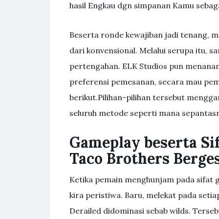
hasil Engkau dgn simpanan Kamu sebaga
Beserta ronde kewajiban jadi tenang, ma
dari konvensional. Melalui serupa itu,
pertengahan. ELK Studios pun menanamk
preferensi pemesanan, secara mau pemai
berikut.Pilihan-pilihan tersebut mengga
seluruh metode seperti mana sepantas
Gameplay beserta Si
Taco Brothers Berge
Ketika pemain menghunjam pada sifat g
kira peristiwa. Baru, melekat pada setia
Derailed didominasi sebab wilds. Terseb