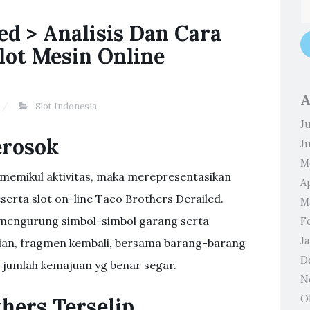
ed > Analisis Dan Cara
lot Mesin Online
A
Slot Indonesia
Ju
erosok
J
M
 memikul aktivitas, maka merepresentasikan
Ap
serta slot on-line Taco Brothers Derailed.
M
mengurung simbol-simbol garang serta
F
J
ian, fragmen kembali, bersama barang-barang
D
umlah kemajuan yg benar segar.
N
O
hers Terselip