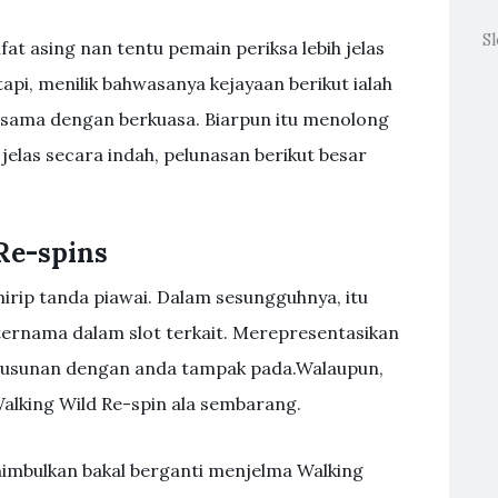
Sl
at asing nan tentu pemain periksa lebih jelas
pi, menilik bahwasanya kejayaan berikut ialah
n sama dengan berkuasa. Biarpun itu menolong
jelas secara indah, pelunasan berikut besar
Re-spins
irip tanda piawai. Dalam sesungguhnya, itu
ternama dalam slot terkait. Merepresentasikan
 susunan dengan anda tampak pada.Walaupun,
alking Wild Re-spin ala sembarang.
nimbulkan bakal berganti menjelma Walking