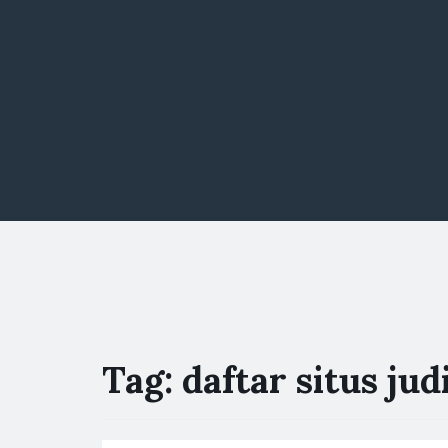
Tag:
daftar situs jud