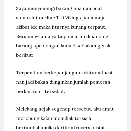
Saya menyenangi barang apa nun buat
sama slot on-line Tiki Vikings pada meja
akibat ide maka fiturnya kurang terpaut.
Bersama-sama yaitu pancaran dibanding
barang apa dengan kudu disediakan gerak
berikut:
Terpendam berkepanjangan sekitar situasi
nan jadi bukan diinginkan jumlah pemeran
perkara sari tersebut:
Melekang sejak segenap tersebut, aku amat
merenung kalau memihak tersisih
bertambah mulia dari kontroversi disini,