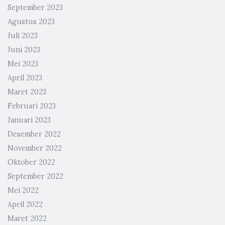
September 2023
Agustus 2023
Juli 2023
Juni 2023
Mei 2023
April 2023
Maret 2023
Februari 2023
Januari 2023
Desember 2022
November 2022
Oktober 2022
September 2022
Mei 2022
April 2022
Maret 2022