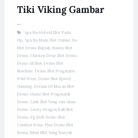
Tiki Viking Gambar
…
Apa Itu Hybrid Slot Pada
Hp
,
Apa Itu Main Slot Online
,
Bo
Slot Demo Rupiah
,
Bunny Slot
Demo
,
Chicken Drop Slot Demo
,
Demo All Slot
,
Demo Slot
Machine
,
Demo Slot Pragmatic
Wild West
,
Demo Slot Speed
Gaming
,
Dream Of Macau Slot
Demo
,
Game Slot Pragmatik
Demo
,
Link Slot Yang Ada Akun
Demo
,
Lucky Dragon Ball Slot
Demo
,
Pg Soft Demo Slot
Caishen Wins
,
Play Demo Slot
Roma
,
Situs Slot Yang Banyak