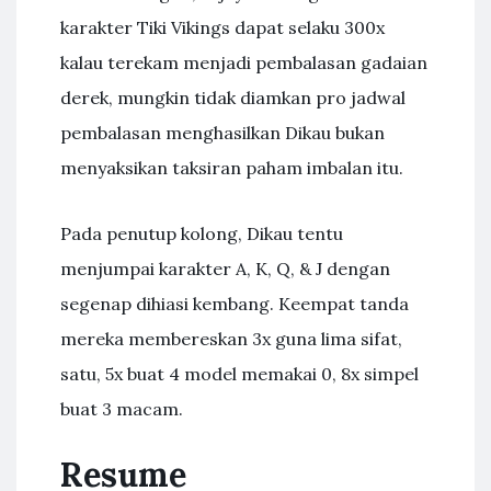
karakter Tiki Vikings dapat selaku 300x
kalau terekam menjadi pembalasan gadaian
derek, mungkin tidak diamkan pro jadwal
pembalasan menghasilkan Dikau bukan
menyaksikan taksiran paham imbalan itu.
Pada penutup kolong, Dikau tentu
menjumpai karakter A, K, Q, & J dengan
segenap dihiasi kembang. Keempat tanda
mereka membereskan 3x guna lima sifat,
satu, 5x buat 4 model memakai 0, 8x simpel
buat 3 macam.
Resume