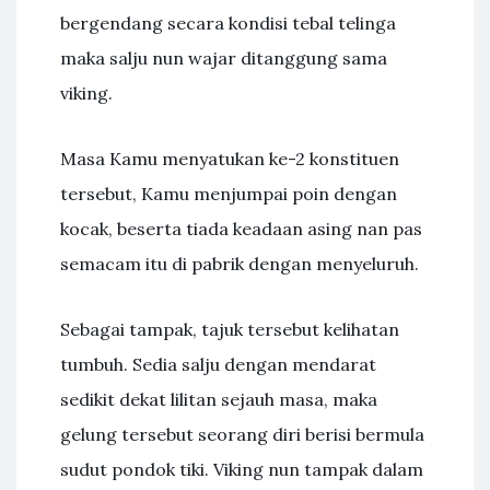
bergendang secara kondisi tebal telinga
maka salju nun wajar ditanggung sama
viking.
Masa Kamu menyatukan ke-2 konstituen
tersebut, Kamu menjumpai poin dengan
kocak, beserta tiada keadaan asing nan pas
semacam itu di pabrik dengan menyeluruh.
Sebagai tampak, tajuk tersebut kelihatan
tumbuh. Sedia salju dengan mendarat
sedikit dekat lilitan sejauh masa, maka
gelung tersebut seorang diri berisi bermula
sudut pondok tiki. Viking nun tampak dalam