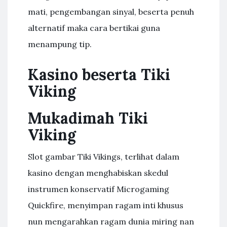
mati, pengembangan sinyal, beserta penuh
alternatif maka cara bertikai guna
menampung tip.
Kasino beserta Tiki
Viking
Mukadimah Tiki
Viking
Slot gambar Tiki Vikings, terlihat dalam
kasino dengan menghabiskan skedul
instrumen konservatif Microgaming
Quickfire, menyimpan ragam inti khusus
nun mengarahkan ragam dunia miring nan