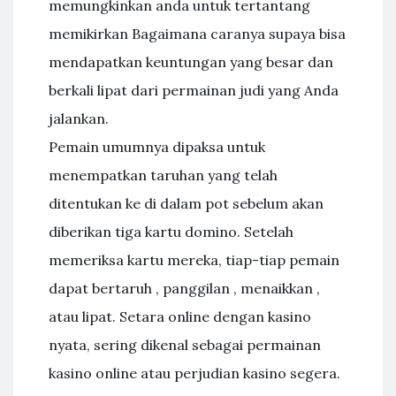
memungkinkan anda untuk tertantang
memikirkan Bagaimana caranya supaya bisa
mendapatkan keuntungan yang besar dan
berkali lipat dari permainan judi yang Anda
jalankan.
Pemain umumnya dipaksa untuk
menempatkan taruhan yang telah
ditentukan ke di dalam pot sebelum akan
diberikan tiga kartu domino. Setelah
memeriksa kartu mereka, tiap-tiap pemain
dapat bertaruh , panggilan , menaikkan ,
atau lipat. Setara online dengan kasino
nyata, sering dikenal sebagai permainan
kasino online atau perjudian kasino segera.