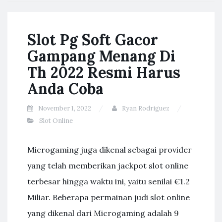
Slot Pg Soft Gacor
Gampang Menang Di
Th 2022 Resmi Harus
Anda Coba
November 1, 2022
Ryan Rodriguez
Slot Online
Microgaming juga dikenal sebagai provider
yang telah memberikan jackpot slot online
terbesar hingga waktu ini, yaitu senilai €1.2
Miliar. Beberapa permainan judi slot online
yang dikenal dari Microgaming adalah 9