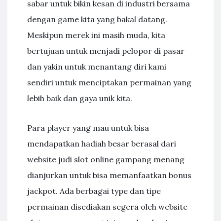
sabar untuk bikin kesan di industri bersama
dengan game kita yang bakal datang.
Meskipun merek ini masih muda, kita
bertujuan untuk menjadi pelopor di pasar
dan yakin untuk menantang diri kami
sendiri untuk menciptakan permainan yang
lebih baik dan gaya unik kita.
Para player yang mau untuk bisa
mendapatkan hadiah besar berasal dari
website judi slot online gampang menang
dianjurkan untuk bisa memanfaatkan bonus
jackpot. Ada berbagai type dan tipe
permainan disediakan segera oleh website