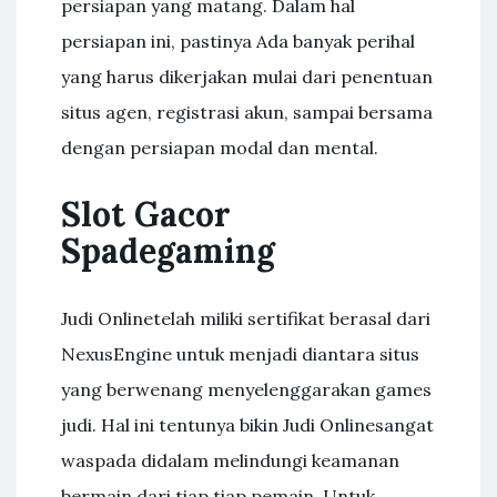
persiapan yang matang. Dalam hal
persiapan ini, pastinya Ada banyak perihal
yang harus dikerjakan mulai dari penentuan
situs agen, registrasi akun, sampai bersama
dengan persiapan modal dan mental.
Slot Gacor
Spadegaming
Judi Onlinetelah miliki sertifikat berasal dari
NexusEngine untuk menjadi diantara situs
yang berwenang menyelenggarakan games
judi. Hal ini tentunya bikin Judi Onlinesangat
waspada didalam melindungi keamanan
bermain dari tiap tiap pemain. Untuk