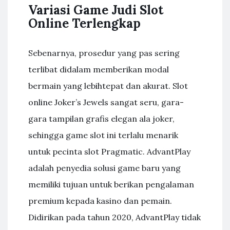
Variasi Game Judi Slot
Online Terlengkap
Sebenarnya, prosedur yang pas sering
terlibat didalam memberikan modal
bermain yang lebihtepat dan akurat. Slot
online Joker’s Jewels sangat seru, gara-
gara tampilan grafis elegan ala joker,
sehingga game slot ini terlalu menarik
untuk pecinta slot Pragmatic. AdvantPlay
adalah penyedia solusi game baru yang
memiliki tujuan untuk berikan pengalaman
premium kepada kasino dan pemain.
Didirikan pada tahun 2020, AdvantPlay tidak