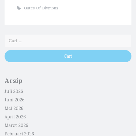
Gates Of Olympus
Arsip
Juli 2026
Juni 2026
Mei 2026
April 2026
Maret 2026
Februari 2026