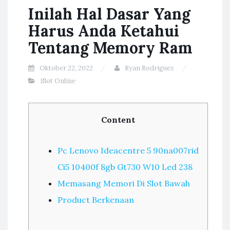
Inilah Hal Dasar Yang
Harus Anda Ketahui
Tentang Memory Ram
Oktober 22, 2022
Ryan Rodriguez
Slot Online
Content
Pc Lenovo Ideacentre 5 90na007rid
Ci5 10400f 8gb Gt730 W10 Led 238
Memasang Memori Di Slot Bawah
Product Berkenaan