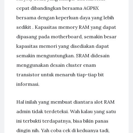
cepat dibandingkan bersama AGP8X
bersama dengan keperluan daya yang lebih
sedikit . Kapasitas memory RAM yang dapat
dipasang pada motherboard, semakin besar
kapasitas memori yang disediakan dapat
semakin menguntungkan. SRAM didesain
menggunakan desain cluster enam
transistor untuk menaruh tiap-tiap bit
informasi.
Hal inilah yang membuat diantara slot RAM
admin tidak terdeteksi. Wah kalau yang satu
ini terbukti terdapatnya, bisa bikin panas
dingin nih. Yah coba cek di keduanya tadi,