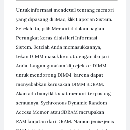
Untuk informasi mendetail tentang memori
yang dipasang di iMac, klik Laporan Sistem.
Setelah itu, pilih Memori didalam bagian
Perangkat keras di sisi kiri Informasi
Sistem. Setelah Anda memasukkannya,
tekan DIMM masuk ke slot dengan ibu jari
Anda. Jangan gunakan klip ejektor DIMM
untuk mendorong DIMM, karena dapat
menyebabkan kerusakan DIMM SDRAM.
Akan ada bunyi klik saat memori terpasang
semuanya. Sychronous Dynamic Random
Access Memor atau SDRAM merupakan
RAM lanjutan dari DRAM. Namun jenis-jenis