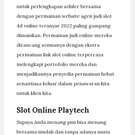
untuk perlengkapan seluler bersama
dengan permainan website agen judi slot
4d online teranyar 2022 paling gampang
dimainkan. Permainan judi online mereka
dirancang semuanya dengan ekstra
permainan link slot online terpercaya
melengkapi portofolio mereka dan
menjadikannya penyedia permainan hebat
senantiasa keluar dalam penawaran kita
untuk klien kita.
Slot Online Playtech
Supaya Anda menang pun bisa menang
bersama mudah dan tanpa adanya suatu