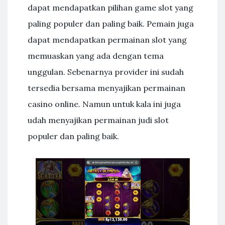
dapat mendapatkan pilihan game slot yang
paling populer dan paling baik. Pemain juga
dapat mendapatkan permainan slot yang
memuaskan yang ada dengan tema
unggulan. Sebenarnya provider ini sudah
tersedia bersama menyajikan permainan
casino online. Namun untuk kala ini juga
udah menyajikan permainan judi slot
populer dan paling baik.