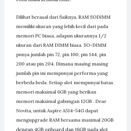
Dilihat berasal dari fisiknya, RAM SODIMM
memiliki ukuran yang lebih kecil dari pada
memori PC biasa, adapun ukurannya 1/2
ukuran dari RAM DIMM biasa. SO-DIMM
punya jumlah pin 72, pin 100, pin 144, pin
200 atau pin 204. Dimana masing masing
jumlah pin ini mempunyai performa yang
berbeda beda. Setiap slot mempunyai batas
memori maksimal 6GB yang berikan
memori maksimal gabungan 12GB . Dear
Novita, untuk Aspire A514-54G dapat
mengupgrade RAM bersama maximal 20GB
dengan 4GB onboard dan 16GB pada slot