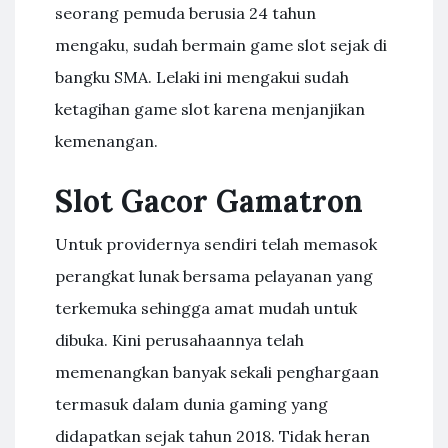
seorang pemuda berusia 24 tahun
mengaku, sudah bermain game slot sejak di
bangku SMA. Lelaki ini mengakui sudah
ketagihan game slot karena menjanjikan
kemenangan.
Slot Gacor Gamatron
Untuk providernya sendiri telah memasok
perangkat lunak bersama pelayanan yang
terkemuka sehingga amat mudah untuk
dibuka. Kini perusahaannya telah
memenangkan banyak sekali penghargaan
termasuk dalam dunia gaming yang
didapatkan sejak tahun 2018. Tidak heran