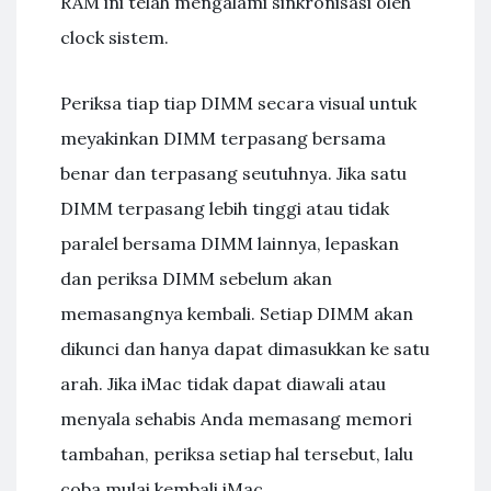
RAM ini telah mengalami sinkronisasi oleh
clock sistem.
Periksa tiap tiap DIMM secara visual untuk
meyakinkan DIMM terpasang bersama
benar dan terpasang seutuhnya. Jika satu
DIMM terpasang lebih tinggi atau tidak
paralel bersama DIMM lainnya, lepaskan
dan periksa DIMM sebelum akan
memasangnya kembali. Setiap DIMM akan
dikunci dan hanya dapat dimasukkan ke satu
arah. Jika iMac tidak dapat diawali atau
menyala sehabis Anda memasang memori
tambahan, periksa setiap hal tersebut, lalu
coba mulai kembali iMac.