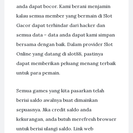
anda dapat bocor. Kami berani menjamin
kalau semua member yang bermain di Slot
Gacor dapat terhindar dari hacker dan
semua data – data anda dapat kami simpan
bersama dengan baik. Dalam provider Slot
Online yang datang di slot88, pastinya
dapat memberikan peluang menang terbaik
untuk para pemain.
Semua games yang kita pasarkan telah
berisi saldo awalnya buat dimainkan
sepuasnya. Jika credit saldo anda
kekurangan, anda butuh merefresh browser
untuk berisi ulangi saldo. Link web