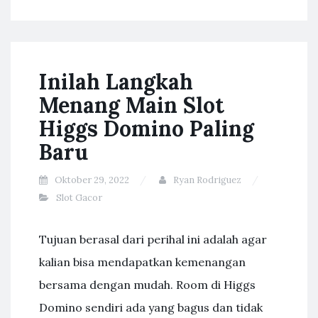
Inilah Langkah
Menang Main Slot
Higgs Domino Paling
Baru
Oktober 29, 2022
Ryan Rodriguez
Slot Gacor
Tujuan berasal dari perihal ini adalah agar
kalian bisa mendapatkan kemenangan
bersama dengan mudah. Room di Higgs
Domino sendiri ada yang bagus dan tidak