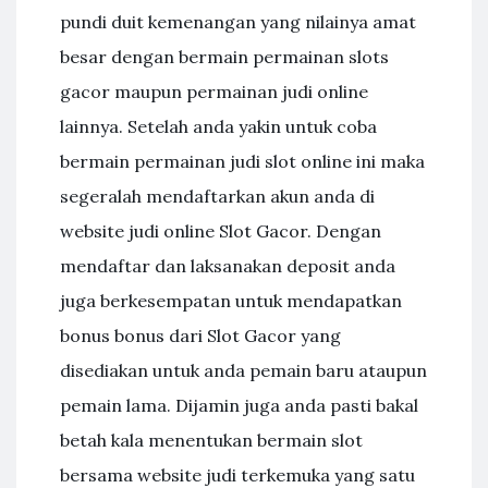
pundi duit kemenangan yang nilainya amat
besar dengan bermain permainan slots
gacor maupun permainan judi online
lainnya. Setelah anda yakin untuk coba
bermain permainan judi slot online ini maka
segeralah mendaftarkan akun anda di
website judi online Slot Gacor. Dengan
mendaftar dan laksanakan deposit anda
juga berkesempatan untuk mendapatkan
bonus bonus dari Slot Gacor yang
disediakan untuk anda pemain baru ataupun
pemain lama. Dijamin juga anda pasti bakal
betah kala menentukan bermain slot
bersama website judi terkemuka yang satu