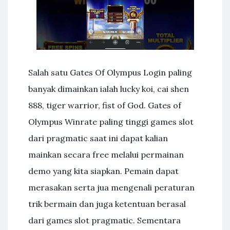
Salah satu Gates Of Olympus Login paling
banyak dimainkan ialah lucky koi, cai shen
888, tiger warrior, fist of God. Gates of
Olympus Winrate paling tinggi games slot
dari pragmatic saat ini dapat kalian
mainkan secara free melalui permainan
demo yang kita siapkan. Pemain dapat
merasakan serta jua mengenali peraturan
trik bermain dan juga ketentuan berasal
dari games slot pragmatic. Sementara