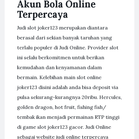
Akun Bola Online
Terpercaya
Judi slot joker123 merupakan diantara
berasal dari sekian banyak taruhan yang
terlalu populer di Judi Online. Provider slot
ini selalu berkomitmen untuk berikan
kemudahan dan kenyamanan dalam
bermain. Kelebihan main slot online
joker123 disini adalah anda bisa deposit via
pulsa sekurang-kurangnya 20ribu. Hercules,
golden dragon, hot fruit, fishing fish/
tembak ikan menjadi permainan RTP tinggi
di game slot joker123 gacor. Judi Online
sebagai website judi online terpercaya