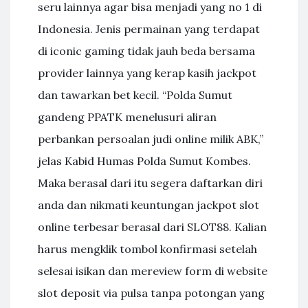
seru lainnya agar bisa menjadi yang no 1 di
Indonesia. Jenis permainan yang terdapat
di iconic gaming tidak jauh beda bersama
provider lainnya yang kerap kasih jackpot
dan tawarkan bet kecil. “Polda Sumut
gandeng PPATK menelusuri aliran
perbankan persoalan judi online milik ABK,”
jelas Kabid Humas Polda Sumut Kombes.
Maka berasal dari itu segera daftarkan diri
anda dan nikmati keuntungan jackpot slot
online terbesar berasal dari SLOT88. Kalian
harus mengklik tombol konfirmasi setelah
selesai isikan dan mereview form di website
slot deposit via pulsa tanpa potongan yang