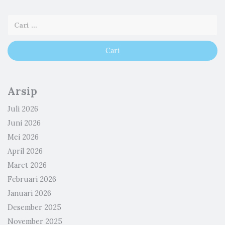
Arsip
Juli 2026
Juni 2026
Mei 2026
April 2026
Maret 2026
Februari 2026
Januari 2026
Desember 2025
November 2025