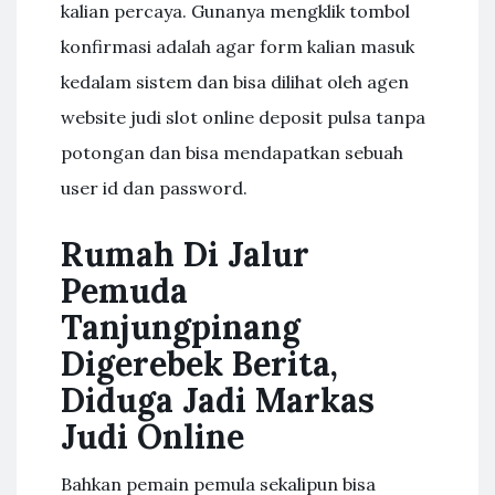
kalian percaya. Gunanya mengklik tombol
konfirmasi adalah agar form kalian masuk
kedalam sistem dan bisa dilihat oleh agen
website judi slot online deposit pulsa tanpa
potongan dan bisa mendapatkan sebuah
user id dan password.
Rumah Di Jalur
Pemuda
Tanjungpinang
Digerebek Berita,
Diduga Jadi Markas
Judi Online
Bahkan pemain pemula sekalipun bisa