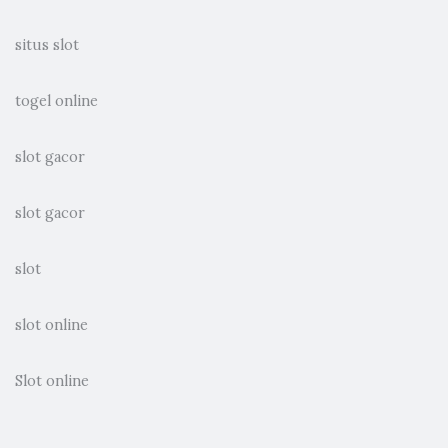
situs slot
togel online
slot gacor
slot gacor
slot
slot online
Slot online