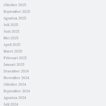
Oktober 2025
September 2025
Agustus 2025
Juli 2025
Juni 2025
Mei 2025
April 2025
Maret 2025
Februari 2025
Januari 2025
Desember 2024
November 2024
Oktober 2024
September 2024
Agustus 2024
Juli 2024