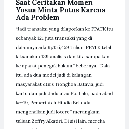
Saat Ceritakan Momen
Yosua Minta Putus Karena
Ada Problem
“Jadi transaksi yang dilaporkan ke PPATK itu
sebanyak 121 juta transaksi yang di
dalamnya ada Rp155,459 triliun. PPATK telah
laksanakan 139 analisis dan kita sampaikan
ke aparat penegak hukum,” bebernya. “Kala
itu, ada dua model judi di kalangan
masyarakat etnis Tionghoa Batavia, judi
kartu dan judi dadu atau Po. Lalu, pada abad
ke-19, Pemerintah Hindia Belanda
mengenalkan judi lotere,” merangkum
tulisan Zeffry Alkatiri. Di sisi lain, mereka