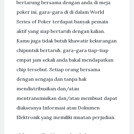
bertarung bersama dengan anda di meja
poker ini, gara-gara di di dalam World
Series of Poker terdapat banyak pemain
aktif yang siap bertaruh dengan kalian.
Kamu juga tidak butuh khawatir kekurangan
chipuntuk bertaruh, gara-gara tiap-tiap
empat jam sekali anda bakal mendapatkan
chip tersebut. Setiap orang bersama
dengan sengaja dan tanpa hak
mendistribusikan dan/atau
mentransmisikan dan/atau membuat dapat
diaksesnya Informasi atau Dokumen
Elektronik yang memiliki muatan perjudian.