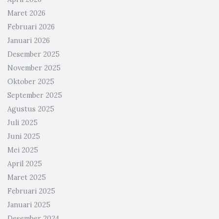
Maret 2026
Februari 2026
Januari 2026
Desember 2025
November 2025
Oktober 2025
September 2025
Agustus 2025
Juli 2025
Juni 2025
Mei 2025
April 2025
Maret 2025
Februari 2025
Januari 2025
Desember 2024