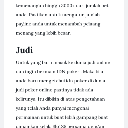
kemenangan hingga 3000x dari jumlah bet
anda. Pastikan untuk mengatur jumlah
payline anda untuk menambah peluang
menang yang lebih besar.
Judi
Untuk yang baru masuk ke dunia judi online
dan ingin bermain IDN poker . Maka bila
anda baru mengetahui idn poker di dunia
judi poker online pastinya tidak ada
kelirunya. Itu dibikin di atas pengetahuan
yang telah Anda punyai mengenai
permainan untuk buat lebih gampang buat
dimainkan kelak. Slot88 bersama dengan