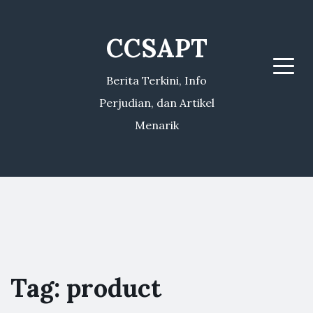
CCSAPT
Menu
Berita Terkini, Info
Perjudian, dan Artikel
Menarik
Tag:
product