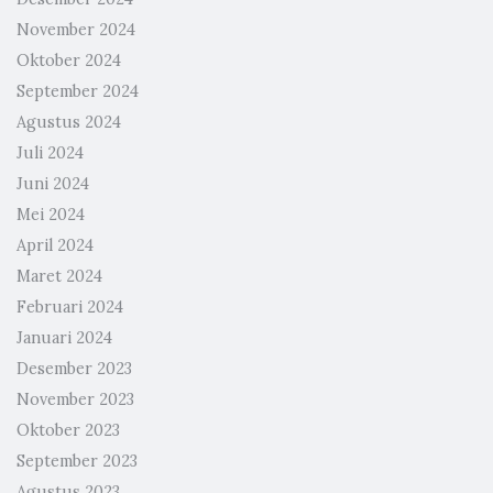
November 2024
Oktober 2024
September 2024
Agustus 2024
Juli 2024
Juni 2024
Mei 2024
April 2024
Maret 2024
Februari 2024
Januari 2024
Desember 2023
November 2023
Oktober 2023
September 2023
Agustus 2023