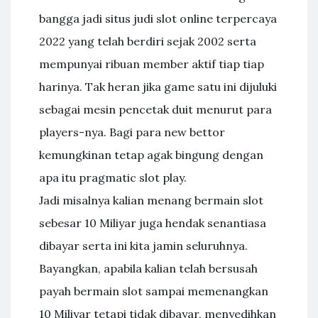
bangga jadi situs judi slot online terpercaya
2022 yang telah berdiri sejak 2002 serta
mempunyai ribuan member aktif tiap tiap
harinya. Tak heran jika game satu ini dijuluki
sebagai mesin pencetak duit menurut para
players-nya. Bagi para new bettor
kemungkinan tetap agak bingung dengan
apa itu pragmatic slot play.
Jadi misalnya kalian menang bermain slot
sebesar 10 Miliyar juga hendak senantiasa
dibayar serta ini kita jamin seluruhnya.
Bayangkan, apabila kalian telah bersusah
payah bermain slot sampai memenangkan
10 Miliyar tetapi tidak dibayar, menyedihkan