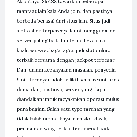
Akibatnya, Slot88 tawarkan beberapa
manfaat lain kala Anda join, dan pastinya
berbeda berasal dari situs lain. Situs judi
slot online terpercaya kami menggunakan
server paling baik dan telah dievaluasi
kualitasnya sebagai agen judi slot online
terbaik bersama dengan jackpot terbesar.
Dan, dalam kebanyakan masalah, penyedia
Slott teranyar udah miliki lisensi resmi kelas
dunia dan, pastinya, server yang dapat
diandalkan untuk meyakinkan operasi mulus
para bagian. Salah satu type taruhan yang
tidak kalah menariknya ialah slot klasik,
permainan yang terlalu fenomenal pada