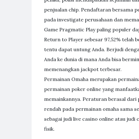
penjualan chip. Pendaftaran bersama p
pada investigate perusahaan dan memat
Game Pragmatic Play paling populer dap
Return to Player sebesar 97,52% telah be
tentu dapat untung Anda. Berjudi deng
Anda ke dunia di mana Anda bisa bermim
memenangkan jackpot terbesar.
Permainan Omaha merupakan permaina
permainan poker online yang manfaatka
memainkannya. Peraturan berasal dari 
rendah pada permainan omaha sama sep
sebagai judi live casino online atau judi 
fisik.