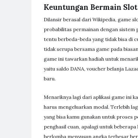
Keuntungan Bermain Slo
Dilansir berasal dari Wikipedia, game 
probabilitas permainan dengan sistem 
tentu berbeda-beda yang tidak bisa di 
tidak serupa bersama game pada biasan
game ini tawarkan hadiah untuk menari
yaitu saldo DANA, voucher belanja La
baru.
Menariknya lagi dari aplikasi game in
harus mengeluarkan modal. Terlebih lagi
yang bisa kamu gunakan untuk proses pe
penghasil cuan, apalagi untuk beberapa
berlomba menyusun angka terbesar bera