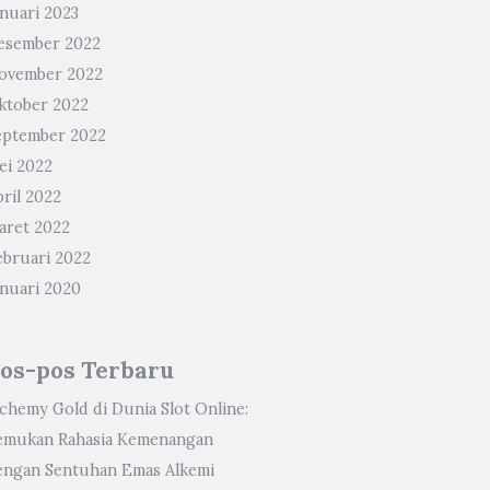
anuari 2023
esember 2022
ovember 2022
ktober 2022
eptember 2022
ei 2022
ril 2022
aret 2022
ebruari 2022
anuari 2020
os-pos Terbaru
lchemy Gold di Dunia Slot Online:
emukan Rahasia Kemenangan
engan Sentuhan Emas Alkemi