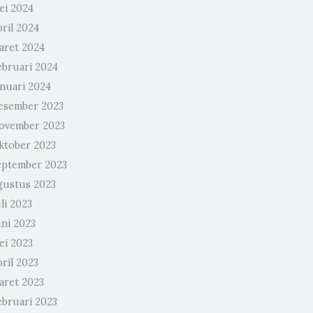
ei 2024
ril 2024
aret 2024
ebruari 2024
anuari 2024
esember 2023
ovember 2023
ktober 2023
eptember 2023
gustus 2023
li 2023
uni 2023
ei 2023
ril 2023
aret 2023
ebruari 2023