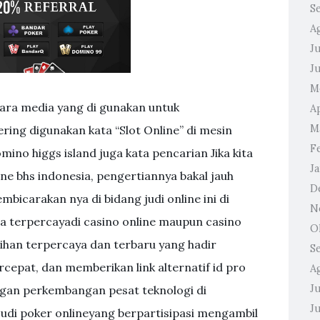
S
A
Ju
J
M
ara media yang di gunakan untuk
A
M
ring digunakan kata “Slot Online” di mesin
F
mino higgs island juga kata pencarian Jika kita
J
ine bhs indonesia, pengertiannya bakal jauh
D
mbicarakan nya di bidang judi online ini di
N
la terpercayadi casino online maupun casino
O
lihan terpercaya dan terbaru yang hadir
S
epat, dan memberikan link alternatif id pro
A
Ju
gan perkembangan pesat teknologi di
J
udi poker onlineyang berpartisipasi mengambil