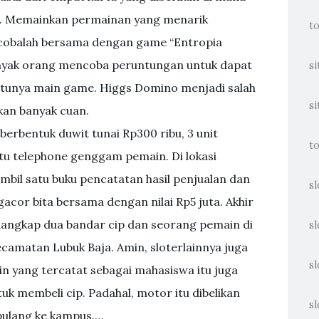
Qiu. Memainkan permainan yang menarik
t
 cobalah bersama dengan game “Entropia
banyak orang mencoba peruntungan untuk dapat
si
satunya main game. Higgs Domino menjadi salah
si
kan banyak cuan.
erbentuk duwit tunai Rp300 ribu, 3 unit
to
tu telephone genggam pemain. Di lokasi
mbil satu buku pencatatan hasil penjualan dan
sl
acor bita bersama dengan nilai Rp5 juta. Akhir
angkap dua bandar cip dan seorang pemain di
sl
amatan Lubuk Baja. Amin, sloterlainnya juga
sl
 yang tercatat sebagai mahasiswa itu juga
 membeli cip. Padahal, motor itu dibelikan
sl
pulang ke kampus.…