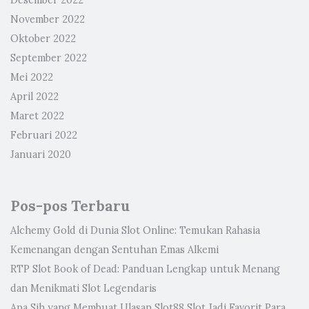
Desember 2022
November 2022
Oktober 2022
September 2022
Mei 2022
April 2022
Maret 2022
Februari 2022
Januari 2020
Pos-pos Terbaru
Alchemy Gold di Dunia Slot Online: Temukan Rahasia
Kemenangan dengan Sentuhan Emas Alkemi
RTP Slot Book of Dead: Panduan Lengkap untuk Menang
dan Menikmati Slot Legendaris
Apa Sih yang Membuat Ulasan Slot88 Slot Jadi Favorit Para