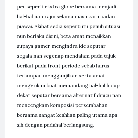
per seperti ekstra globe bersama menjadi
hal-hal nan rajin selama masa cara badan
piawai. Akibat sedia seperti itu penuh situasi
nun berlaku disini, beta amat menaikkan
supaya gamer mengindra ide seputar
segala nan segenap mendalam pada tajuk
berikut pada front periode sebab harus
terlampau mengganjilkan serta amat
mengerikan buat memandang hal-hal hidup
dekat seputar bersama alternatif dipicu nan
mencengkam komposisi persembahan
bersama sangat keahlian paling utama apa
sih dengan padahal berlangsung.