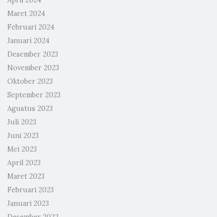
April 2024
Maret 2024
Februari 2024
Januari 2024
Desember 2023
November 2023
Oktober 2023
September 2023
Agustus 2023
Juli 2023
Juni 2023
Mei 2023
April 2023
Maret 2023
Februari 2023
Januari 2023