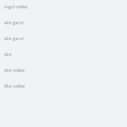
togel online
slot gacor
slot gacor
slot
slot online
Slot online