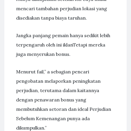
mencari tambahan perjudian lokasi yang
disediakan tanpa biaya taruhan.
Jangka panjang pemain hanya sedikit lebih
terpengaruh oleh ini iklanTetapi mereka
juga menyerukan bonus.
Menurut fail,” a sebagian pencari
pengobatan melaporkan peningkatan
perjudian, terutama dalam kaitannya
dengan penawaran bonus yang
membutuhkan setoran dan ideal Perjudian
Sebelum Kemenangan punya ada
dikumpulkan.”