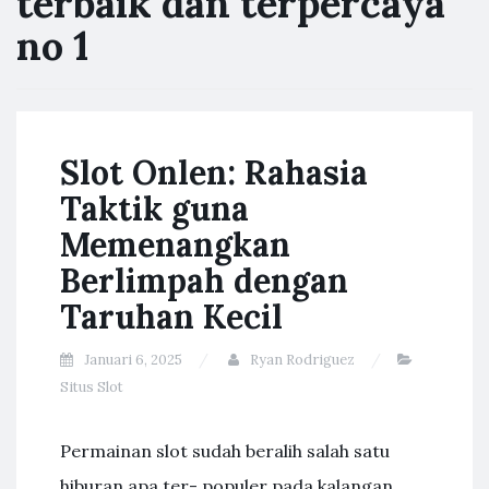
terbaik dan terpercaya
no 1
Slot Onlen: Rahasia
Taktik guna
Memenangkan
Berlimpah dengan
Taruhan Kecil
Januari 6, 2025
Ryan Rodriguez
Situs Slot
Permainan slot sudah beralih salah satu
hiburan apa ter- populer pada kalangan