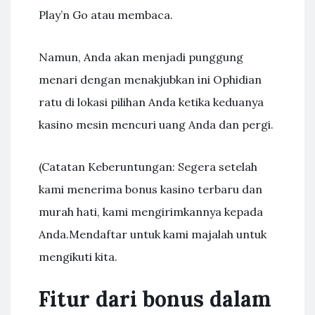
Play’n Go atau membaca.
Namun, Anda akan menjadi punggung
menari dengan menakjubkan ini Ophidian
ratu di lokasi pilihan Anda ketika keduanya
kasino mesin mencuri uang Anda dan pergi.
(Catatan Keberuntungan: Segera setelah
kami menerima bonus kasino terbaru dan
murah hati, kami mengirimkannya kepada
Anda.Mendaftar untuk kami majalah untuk
mengikuti kita.
Fitur dari bonus dalam