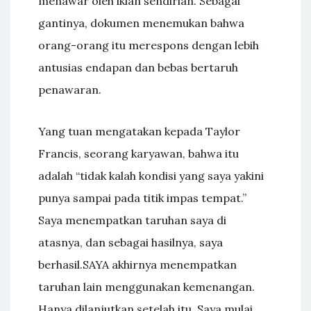
menawar oleh iklan sendirian. Sebagai
gantinya, dokumen menemukan bahwa
orang-orang itu merespons dengan lebih
antusias endapan dan bebas bertaruh
penawaran.
Yang tuan mengatakan kepada Taylor
Francis, seorang karyawan, bahwa itu
adalah “tidak kalah kondisi yang saya yakini
punya sampai pada titik impas tempat.”
Saya menempatkan taruhan saya di
atasnya, dan sebagai hasilnya, saya
berhasil.SAYA akhirnya menempatkan
taruhan lain menggunakan kemenangan.
Hanya dilanjutkan setelah itu. Saya mulai