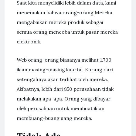
Saat kita menyelidiki lebih dalam data, kami
menemukan bahwa orang-orang Mereka
mengabaikan mereka produk sebagai
semua orang mencoba untuk pasar mereka
elektronik.
Web orang-orang biasanya melihat 1.700
iklan masing-masing kuartal. Kurang dari
setengahnya akan terlihat oleh mereka.
Akibatnya, lebih dari 850 perusahaan tidak
melakukan apa-apa. Orang yang dibayar
oleh perusahaan untuk membuat iklan
membuang-buang uang mereka.