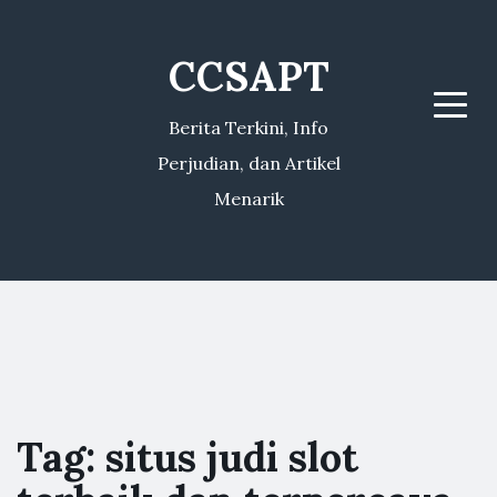
CCSAPT
Menu
Berita Terkini, Info
Perjudian, dan Artikel
Menarik
Tag:
situs judi slot