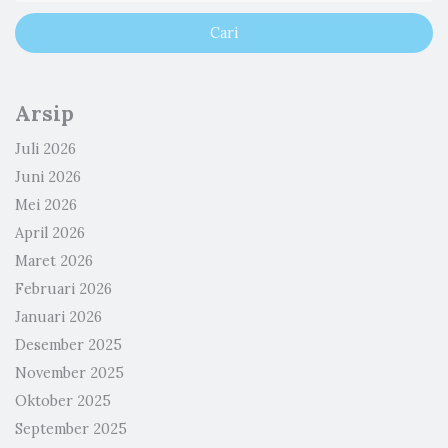
Arsip
Juli 2026
Juni 2026
Mei 2026
April 2026
Maret 2026
Februari 2026
Januari 2026
Desember 2025
November 2025
Oktober 2025
September 2025