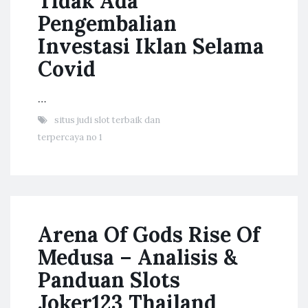
Tidak Ada
Pengembalian
Investasi Iklan Selama
Covid
…
situs judi slot terbaik dan
terpercaya no 1
Arena Of Gods Rise Of
Medusa – Analisis &
Panduan Slots
Joker123 Thailand