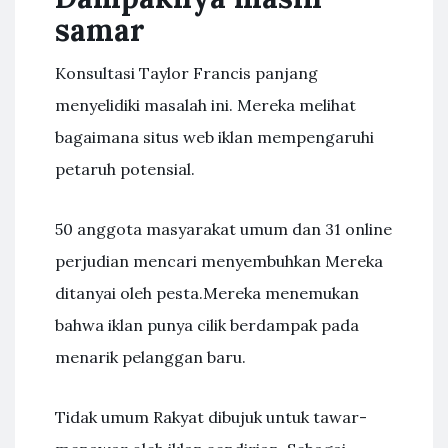
samar
Konsultasi Taylor Francis panjang
menyelidiki masalah ini. Mereka melihat
bagaimana situs web iklan mempengaruhi
petaruh potensial.
50 anggota masyarakat umum dan 31 online
perjudian mencari menyembuhkan Mereka
ditanyai oleh pesta.Mereka menemukan
bahwa iklan punya cilik berdampak pada
menarik pelanggan baru.
Tidak umum Rakyat dibujuk untuk tawar-