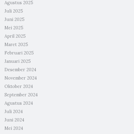
Agustus 2025
Juli 2025
Juni 2025
Mei 2025
April 2025
Maret 2025
Februari 2025
Januari 2025
Desember 2024
November 2024
Oktober 2024
September 2024
Agustus 2024
Juli 2024
Juni 2024
Mei 2024