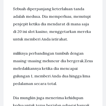
Sebuah diperpanjang keterlaluan tanda
adalah medusa. Dia memperluas, menutupi
penjepit ketika dia mendarat di mana saja
di 20 ini slot kasino, menggetarkan mereka
untuk memberi Anda istirahat.
miliknya perbandingan tumbuh dengan
masing-masing meluncur dia bergerak.Zeus
meledakkannya ketika dia mencapai
gulungan 1, memberi Anda dua hingga lima
pedalaman secara total.
Dia mungkin juga menerima kehidupan
kedua untuk terus berjalan sebagai banyak