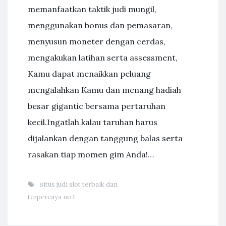
memanfaatkan taktik judi mungil,
menggunakan bonus dan pemasaran,
menyusun moneter dengan cerdas,
mengakukan latihan serta assessment,
Kamu dapat menaikkan peluang
mengalahkan Kamu dan menang hadiah
besar gigantic bersama pertaruhan
kecil.Ingatlah kalau taruhan harus
dijalankan dengan tanggung balas serta
rasakan tiap momen gim Anda!…
situs judi slot terbaik dan
terpercaya no 1