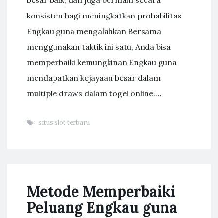
besar baik, dan juga bermain secara
konsisten bagi meningkatkan probabilitas
Engkau guna mengalahkan.Bersama
menggunakan taktik ini satu, Anda bisa
memperbaiki kemungkinan Engkau guna
mendapatkan kejayaan besar dalam
multiple draws dalam togel online.…
situs slot terbaru
Metode Memperbaiki
Peluang Engkau guna