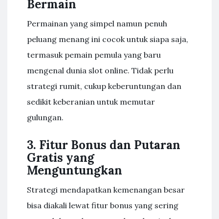
Bermain
Permainan yang simpel namun penuh
peluang menang ini cocok untuk siapa saja,
termasuk pemain pemula yang baru
mengenal dunia slot online. Tidak perlu
strategi rumit, cukup keberuntungan dan
sedikit keberanian untuk memutar
gulungan.
3. Fitur Bonus dan Putaran
Gratis yang
Menguntungkan
Strategi mendapatkan kemenangan besar
bisa diakali lewat fitur bonus yang sering