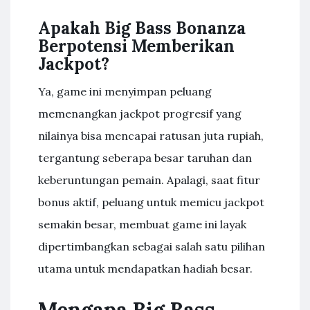
Apakah Big Bass Bonanza
Berpotensi Memberikan
Jackpot?
Ya, game ini menyimpan peluang
memenangkan jackpot progresif yang
nilainya bisa mencapai ratusan juta rupiah,
tergantung seberapa besar taruhan dan
keberuntungan pemain. Apalagi, saat fitur
bonus aktif, peluang untuk memicu jackpot
semakin besar, membuat game ini layak
dipertimbangkan sebagai salah satu pilihan
utama untuk mendapatkan hadiah besar.