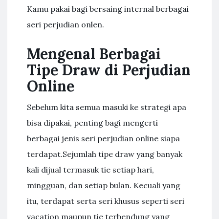
Kamu pakai bagi bersaing internal berbagai
seri perjudian onlen.
Mengenal Berbagai
Tipe Draw di Perjudian
Online
Sebelum kita semua masuki ke strategi apa
bisa dipakai, penting bagi mengerti
berbagai jenis seri perjudian online siapa
terdapat.Sejumlah tipe draw yang banyak
kali dijual termasuk tie setiap hari,
mingguan, dan setiap bulan. Kecuali yang
itu, terdapat serta seri khusus seperti seri
vacation maupun tie terbendung yang