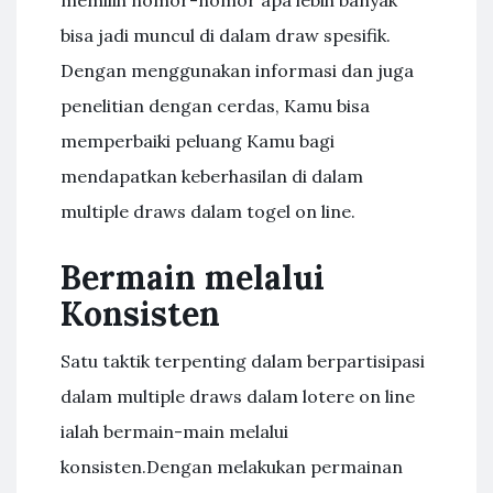
memilih nomor-nomor apa lebih banyak
bisa jadi muncul di dalam draw spesifik.
Dengan menggunakan informasi dan juga
penelitian dengan cerdas, Kamu bisa
memperbaiki peluang Kamu bagi
mendapatkan keberhasilan di dalam
multiple draws dalam togel on line.
Bermain melalui
Konsisten
Satu taktik terpenting dalam berpartisipasi
dalam multiple draws dalam lotere on line
ialah bermain-main melalui
konsisten.Dengan melakukan permainan