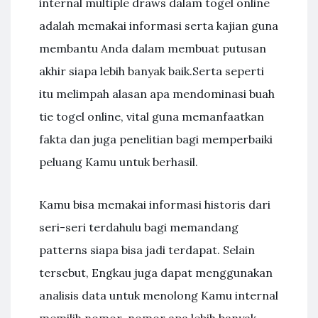
internal multiple draws dalam togel online
adalah memakai informasi serta kajian guna
membantu Anda dalam membuat putusan
akhir siapa lebih banyak baik.Serta seperti
itu melimpah alasan apa mendominasi buah
tie togel online, vital guna memanfaatkan
fakta dan juga penelitian bagi memperbaiki
peluang Kamu untuk berhasil.
Kamu bisa memakai informasi historis dari
seri-seri terdahulu bagi memandang
patterns siapa bisa jadi terdapat. Selain
tersebut, Engkau juga dapat menggunakan
analisis data untuk menolong Kamu internal