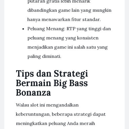
putaran gratis lebih menarik
dibandingkan game lain yang mungkin
hanya menawarkan fitur standar.
Peluang Menang: RTP yang tinggi dan
peluang menang yang konsisten
menjadikan game ini salah satu yang
paling diminati.
Tips dan Strategi
Bermain Big Bass
Bonanza
Walau slot ini mengandalkan
keberuntungan, beberapa strategi dapat
meningkatkan peluang Anda meraih