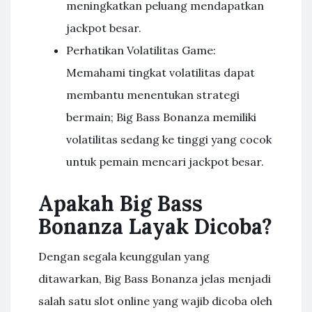
meningkatkan peluang mendapatkan
jackpot besar.
Perhatikan Volatilitas Game:
Memahami tingkat volatilitas dapat
membantu menentukan strategi
bermain; Big Bass Bonanza memiliki
volatilitas sedang ke tinggi yang cocok
untuk pemain mencari jackpot besar.
Apakah Big Bass
Bonanza Layak Dicoba?
Dengan segala keunggulan yang
ditawarkan, Big Bass Bonanza jelas menjadi
salah satu slot online yang wajib dicoba oleh