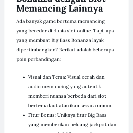
Memancing Lainnya
Ada banyak game bertema memancing
yang beredar di dunia slot online. Tapi, apa
yang membuat Big Bass Bonanza layak
dipertimbangkan? Berikut adalah beberapa
poin perbandingan:
Visual dan Tema: Visual cerah dan
audio memancing yang autentik
memberi nuansa berbeda dari slot
bertema laut atau ikan secara umum.
Fitur Bonus: Uniknya fitur Big Bass
yang memberikan peluang jackpot dan