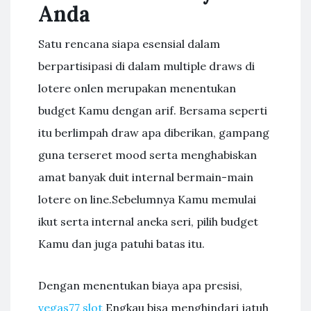
Anda
Satu rencana siapa esensial dalam
berpartisipasi di dalam multiple draws di
lotere onlen merupakan menentukan
budget Kamu dengan arif. Bersama seperti
itu berlimpah draw apa diberikan, gampang
guna terseret mood serta menghabiskan
amat banyak duit internal bermain-main
lotere on line.Sebelumnya Kamu memulai
ikut serta internal aneka seri, pilih budget
Kamu dan juga patuhi batas itu.
Dengan menentukan biaya apa presisi,
vegas77 slot
Engkau bisa menghindari jatuh