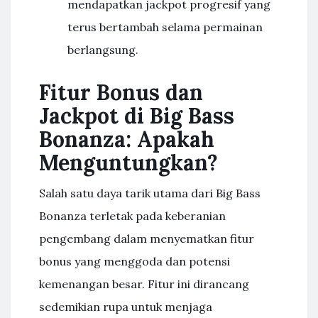
mendapatkan jackpot progresif yang
terus bertambah selama permainan
berlangsung.
Fitur Bonus dan
Jackpot di Big Bass
Bonanza: Apakah
Menguntungkan?
Salah satu daya tarik utama dari Big Bass
Bonanza terletak pada keberanian
pengembang dalam menyematkan fitur
bonus yang menggoda dan potensi
kemenangan besar. Fitur ini dirancang
sedemikian rupa untuk menjaga