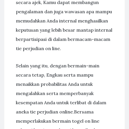
secara ajek, Kamu dapat membangun
pengalaman dan juga wawasan apa mampu
memudahkan Anda internal menghasilkan
keputusan yang lebih besar mantap internal
berpartisipasi di dalam bermacam-macam
tie perjudian on line.
Selain yang itu, dengan bermain-main
secara tetap, Engkau serta mampu
menaikkan probabilitas Anda untuk
mengalahkan serta memperbanyak
kesempatan Anda untuk terlibat di dalam
aneka tie perjudian online.Bersama
memperlakukan bermain togel on line