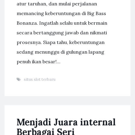
atur taruhan, dan mulai perjalanan
memancing keberuntungan di Big Bass
Bonanza. Ingatlah selalu untuk bermain
secara bertanggung jawab dan nikmati
prosesnya. Siapa tahu, keberuntungan
sedang menunggu di gulungan lapang
penuh ikan besar!…
situs slot terbaru
Menjadi Juara internal
Berbagai Seri