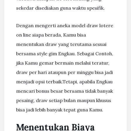
sekedar disediakan guna waktu spesifik.
Dengan mengerti aneka model draw lotere
on line siapa berada, Kamu bisa
menentukan draw yang terutama sesuai
bersama style gim Engkau. Sebagai Contoh,
jika Kamu gemar bermain melalui teratur,
draw per hari ataupun per minggu bisa jadi
menjadi opsi terbaik.Tetapi, apabila Engkau
mencari bonus besar bersama tidak banyak
pesaing, draw setiap bulan maupun khusus
bisa jadi lebih banyak tepat guna Kamu.
Menentukan Biaya