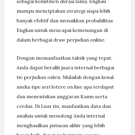
sebagai komitmen durasi lama, Engkau
mampu menciptakan strategi siapa lebih
banyak efektif dan menaikkan probabilitas
Engkau untuk mencapai kemenangan di
dalam berbagai draw perjudian online.
Dengan memanfaatkan taktik yang tepat,
Anda dapat beralih juara internal berbagai
tie perjudian onlen. Mulailah dengan kenal
aneka tipe seri lotere on line apa terdapat
dan menentukan anggaran Kamu serta
cerdas. Di Luar itu, manfaatkan data dan
analisis untuk menolong Anda internal
menghasilkan putusan akhir yang lebih