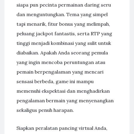
siapa pun pecinta permainan daring seru
dan menguntungkan. Tema yang simpel
tapi menarik, fitur bonus yang melimpah,
peluang jackpot fantastis, serta RTP yang
tinggi menjadi kombinasi yang sulit untuk
diabaikan. Apakah Anda seorang pemula
yang ingin mencoba peruntungan atau
pemain berpengalaman yang mencari
sensasi berbeda, game ini mampu
memenuhi ekspektasi dan menghadirkan
pengalaman bermain yang menyenangkan
sekaligus penuh harapan.
Siapkan peralatan pancing virtual Anda,