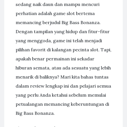
sedang naik daun dan mampu mencuri
perhatian adalah game slot bertema
memancing berjudul Big Bass Bonanza.
Dengan tampilan yang hidup dan fitur-fitur
yang menggoda, game ini telah menjadi
pilihan favorit di kalangan pecinta slot. Tapi,
apakah benar permainan ini sekadar
hiburan semata, atau ada sesuatu yang lebih
menarik di baliknya? Mari kita bahas tuntas
dalam review lengkap ini dan pelajari semua
yang perlu Anda ketahui sebelum memulai
petualangan memancing keberuntungan di
Big Bass Bonanza.