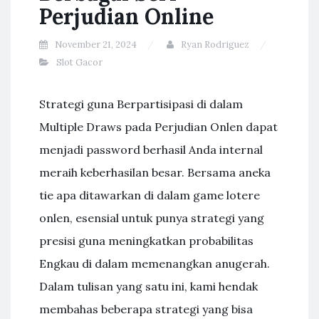
Perjudian Online
November 21, 2024
Ryan Rodriguez
Slot Gacor
Strategi guna Berpartisipasi di dalam
Multiple Draws pada Perjudian Onlen dapat
menjadi password berhasil Anda internal
meraih keberhasilan besar. Bersama aneka
tie apa ditawarkan di dalam game lotere
onlen, esensial untuk punya strategi yang
presisi guna meningkatkan probabilitas
Engkau di dalam memenangkan anugerah.
Dalam tulisan yang satu ini, kami hendak
membahas beberapa strategi yang bisa