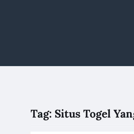
Tag:
Situs Togel Ya