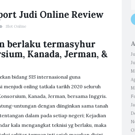
ort Judi Online Review
Slot Online
an berlaku termasyhur
A
sium, Kanada, Jerman, &
Ju
J
M
rekan bidang SIS internasional guna
Ap
menjudi onling tatkala tarikh 2020 seluruh
M
onsorsium, Kanada, Jerman, bersama Inggris.
F
J
ntung-untungan dengan diinginkan sama tanah
D
rtentangan dalam pada setiap negeri; Kejadian
N
ndar kala mengangkat teknisi yg berlaku, maka
O
ksi sekitar temuan inti sejak masukan disini,