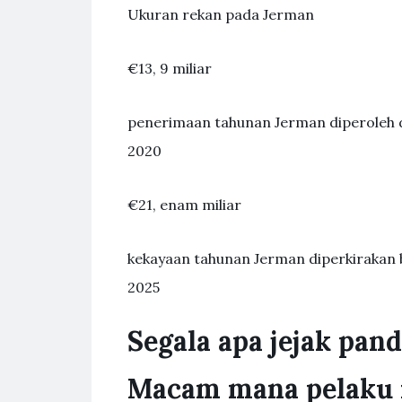
Ukuran rekan pada Jerman
€13, 9 miliar
penerimaan tahunan Jerman diperoleh di
2020
€21, enam miliar
kekayaan tahunan Jerman diperkirakan ba
2025
Segala apa jejak pa
Macam mana pelaku 