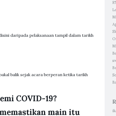
R
L
M
A
Sl
sini daripada pelaksanaan tampil dalam tarikh
O
M
B
s
B
kal balik sejak acara berperan ketika tarikh
S
B
ndemi COVID-19?
R
memastikan main itu
ik