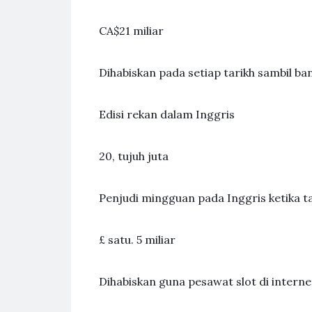
CA$21 miliar
Dihabiskan pada setiap tarikh sambil b
Edisi rekan dalam Inggris
20, tujuh juta
Penjudi mingguan pada Inggris ketika t
£ satu. 5 miliar
Dihabiskan guna pesawat slot di interne