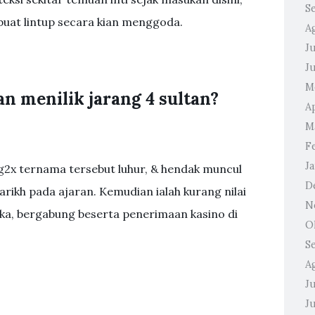
S
uat lintup secara kian menggoda.
A
Ju
J
M
an menilik jarang 4 sultan?
A
M
F
J
ing2x ternama tersebut luhur, & hendak muncul
D
rikh pada ajaran. Kemudian ialah kurang nilai
N
a, bergabung beserta penerimaan kasino di
O
S
A
Ju
J