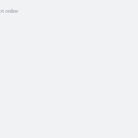
ot online