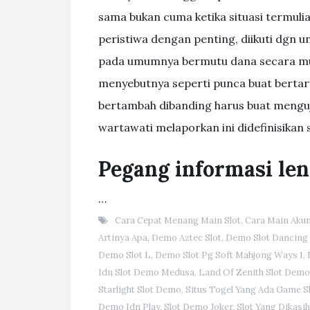
sama bukan cuma ketika situasi termulia
peristiwa dengan penting, diikuti dgn u
pada umumnya bermutu dana secara mu
menyebutnya seperti punca buat bertar
bertambah dibanding harus buat menguj
wartawati melaporkan ini didefinisikan s
Pegang informasi le
…
Cara Cepat Menang Main Slot
,
Cara Main Akun
Artinya Apa
,
Demo Aztec Slot
,
Demo Slot Dancing 
Demo Slot L
,
Demo Slot Pg Soft Mahjong Ways 1
,
Idn Slot Demo Medusa
,
Land Of Zenith Slot Demo
Starlight Slot Demo
,
Situs Togel Yang Ada Game S
Demo Idn Play
,
Slot Demo Joker
,
Slot Yang Dikasi