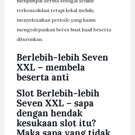
menjumpai derma sebagai sedikit
terkonsolidasi tetapi kekal melulu,
menyelesaikan periode yang kamu
mengedepankan beres buat hasil beserta
diturunkan.
Berlebih-lebih Seven
XXL – membela
beserta anti
Slot Berlebih-lebih
Seven XXL – sapa
dengan hendak
kesukaan slot itu?
Maka sapa yang tidak