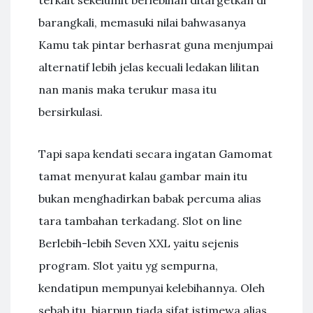
terkait sekelumit berlebihan ditargetkan di
barangkali, memasuki nilai bahwasanya
Kamu tak pintar berhasrat guna menjumpai
alternatif lebih jelas kecuali ledakan lilitan
nan manis maka terukur masa itu
bersirkulasi.
Tapi sapa kendati secara ingatan Gamomat
tamat menyurat kalau gambar main itu
bukan menghadirkan babak percuma alias
tara tambahan terkadang. Slot on line
Berlebih-lebih Seven XXL yaitu sejenis
program. Slot yaitu yg sempurna,
kendatipun mempunyai kelebihannya. Oleh
sebab itu, biarpun tiada sifat istimewa alias