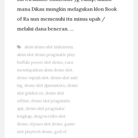
mana Dikau mungkin melagukan klon Book
of Ra nun memenuhi itu minus upah /
melalui dana beneran. …
akun demo slot indonesia
,
akun slot demo pragmatic play
,
buffalo power slot demo
,
cara
mendapatkan akun demo slot
,
demo rupiah slot
,
demo slot anti
lag
,
demo slot djarumtoto
,
demo
slot golden ox
,
demo slot
offline
,
demo slot pragmatic
apk
,
demo slot pragmatic
lengkap
,
dragon tribe slot
demo
,
el paso slot demo
,
game
slot playtech demo
,
god of