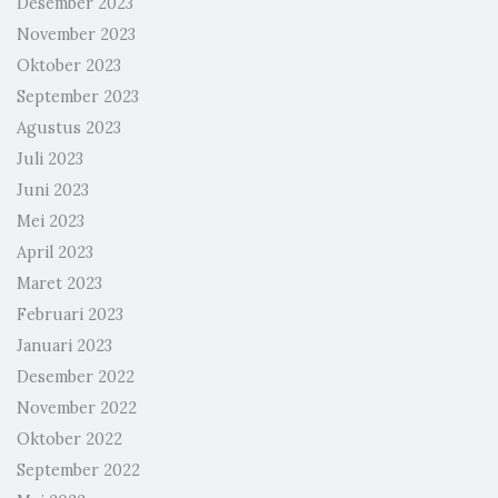
Desember 2023
November 2023
Oktober 2023
September 2023
Agustus 2023
Juli 2023
Juni 2023
Mei 2023
April 2023
Maret 2023
Februari 2023
Januari 2023
Desember 2022
November 2022
Oktober 2022
September 2022