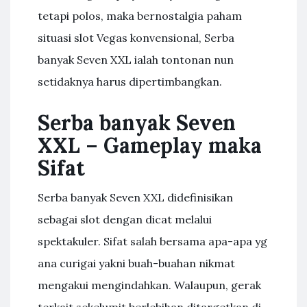
tetapi polos, maka bernostalgia paham
situasi slot Vegas konvensional, Serba
banyak Seven XXL ialah tontonan nun
setidaknya harus dipertimbangkan.
Serba banyak Seven
XXL – Gameplay maka
Sifat
Serba banyak Seven XXL didefinisikan
sebagai slot dengan dicat melalui
spektakuler. Sifat salah bersama apa-apa yg
ana curigai yakni buah-buahan nikmat
mengakui mengindahkan. Walaupun, gerak