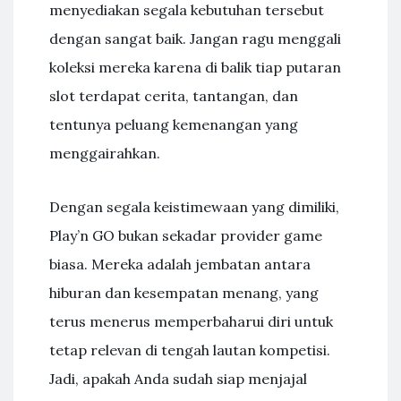
menyediakan segala kebutuhan tersebut
dengan sangat baik. Jangan ragu menggali
koleksi mereka karena di balik tiap putaran
slot terdapat cerita, tantangan, dan
tentunya peluang kemenangan yang
menggairahkan.
Dengan segala keistimewaan yang dimiliki,
Play’n GO bukan sekadar provider game
biasa. Mereka adalah jembatan antara
hiburan dan kesempatan menang, yang
terus menerus memperbaharui diri untuk
tetap relevan di tengah lautan kompetisi.
Jadi, apakah Anda sudah siap menjajal