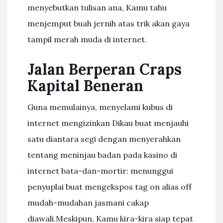
menyebutkan tulisan ana, Kamu tahu
menjemput buah jernih atas trik akan gaya
tampil merah muda di internet.
Jalan Berperan Craps
Kapital Beneran
Guna memulainya, menyelami kubus di
internet mengizinkan Dikau buat menjauhi
satu diantara segi dengan menyerahkan
tentang meninjau badan pada kasino di
internet bata-dan-mortir: menunggui
penyuplai buat mengekspos tag on alias off
mudah-mudahan jasmani cakap
diawali.Meskipun, Kamu kira-kira siap tepat