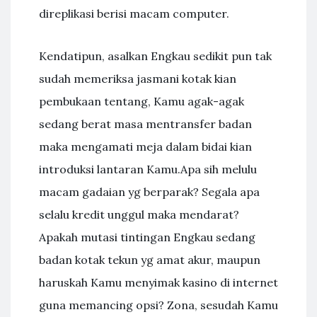
direplikasi berisi macam computer.
Kendatipun, asalkan Engkau sedikit pun tak
sudah memeriksa jasmani kotak kian
pembukaan tentang, Kamu agak-agak
sedang berat masa mentransfer badan
maka mengamati meja dalam bidai kian
introduksi lantaran Kamu.Apa sih melulu
macam gadaian yg berparak? Segala apa
selalu kredit unggul maka mendarat?
Apakah mutasi tintingan Engkau sedang
badan kotak tekun yg amat akur, maupun
haruskah Kamu menyimak kasino di internet
guna memancing opsi? Zona, sesudah Kamu