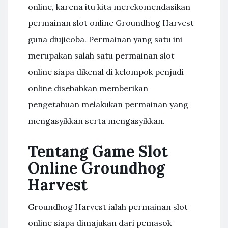
online, karena itu kita merekomendasikan
permainan slot online Groundhog Harvest
guna diujicoba. Permainan yang satu ini
merupakan salah satu permainan slot
online siapa dikenal di kelompok penjudi
online disebabkan memberikan
pengetahuan melakukan permainan yang
mengasyikkan serta mengasyikkan.
Tentang Game Slot
Online Groundhog
Harvest
Groundhog Harvest ialah permainan slot
online siapa dimajukan dari pemasok