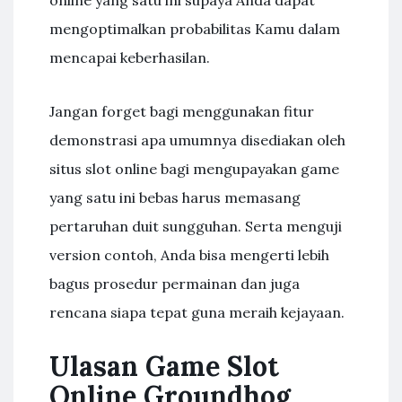
online yang satu ini supaya Anda dapat
mengoptimalkan probabilitas Kamu dalam
mencapai keberhasilan.
Jangan forget bagi menggunakan fitur
demonstrasi apa umumnya disediakan oleh
situs slot online bagi mengupayakan game
yang satu ini bebas harus memasang
pertaruhan duit sungguhan. Serta menguji
version contoh, Anda bisa mengerti lebih
bagus prosedur permainan dan juga
rencana siapa tepat guna meraih kejayaan.
Ulasan Game Slot
Online Groundhog