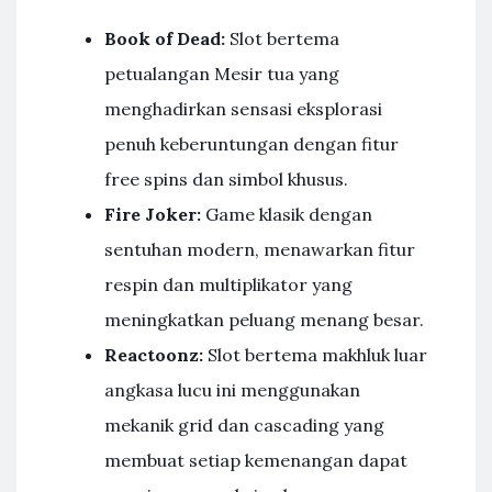
Book of Dead:
Slot bertema
petualangan Mesir tua yang
menghadirkan sensasi eksplorasi
penuh keberuntungan dengan fitur
free spins dan simbol khusus.
Fire Joker:
Game klasik dengan
sentuhan modern, menawarkan fitur
respin dan multiplikator yang
meningkatkan peluang menang besar.
Reactoonz:
Slot bertema makhluk luar
angkasa lucu ini menggunakan
mekanik grid dan cascading yang
membuat setiap kemenangan dapat