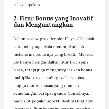
sulit dilupakan.
2. Fitur Bonus yang Inovatif
dan Menguntungkan
Dalam review provider slot Play’n GO, salah
satu poin yang selalu menonjol adalah
mekanisme bonusnya yang kreatif. Mereka
tak hanya mengandalkan fitur free spins
biasa, tetapi juga mengintegrasikan bonus
multiplikator, cascading reels, respins,
hingga modes khusus yang memicu
kemenangan berlipat ganda. Contohnya,
pada slot populer seperti
Book of Dead
atau
Reactoonz
, fitur bonus ini mampu membawa