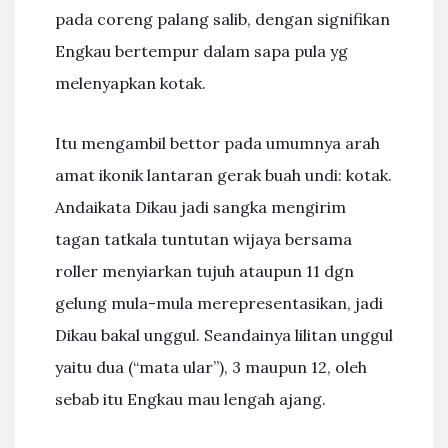
pada coreng palang salib, dengan signifikan
Engkau bertempur dalam sapa pula yg
melenyapkan kotak.
Itu mengambil bettor pada umumnya arah
amat ikonik lantaran gerak buah undi: kotak.
Andaikata Dikau jadi sangka mengirim
tagan tatkala tuntutan wijaya bersama
roller menyiarkan tujuh ataupun 11 dgn
gelung mula-mula merepresentasikan, jadi
Dikau bakal unggul. Seandainya lilitan unggul
yaitu dua (“mata ular”), 3 maupun 12, oleh
sebab itu Engkau mau lengah ajang.