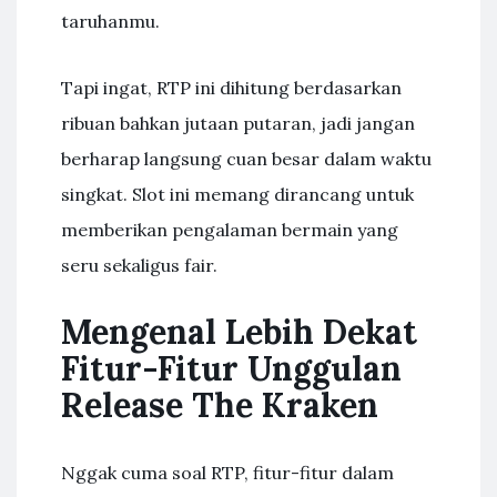
taruhanmu.
Tapi ingat, RTP ini dihitung berdasarkan
ribuan bahkan jutaan putaran, jadi jangan
berharap langsung cuan besar dalam waktu
singkat. Slot ini memang dirancang untuk
memberikan pengalaman bermain yang
seru sekaligus fair.
Mengenal Lebih Dekat
Fitur-Fitur Unggulan
Release The Kraken
Nggak cuma soal RTP, fitur-fitur dalam