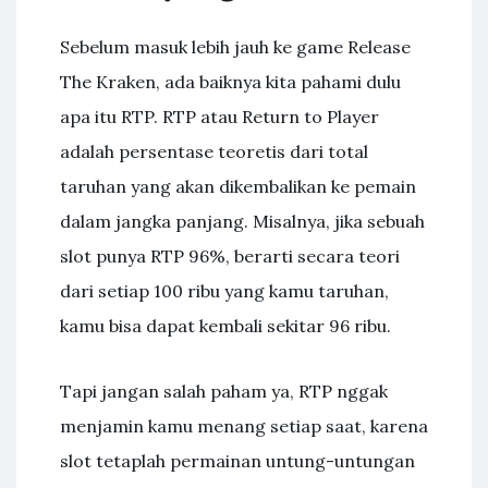
Sebelum masuk lebih jauh ke game Release
The Kraken, ada baiknya kita pahami dulu
apa itu RTP. RTP atau Return to Player
adalah persentase teoretis dari total
taruhan yang akan dikembalikan ke pemain
dalam jangka panjang. Misalnya, jika sebuah
slot punya RTP 96%, berarti secara teori
dari setiap 100 ribu yang kamu taruhan,
kamu bisa dapat kembali sekitar 96 ribu.
Tapi jangan salah paham ya, RTP nggak
menjamin kamu menang setiap saat, karena
slot tetaplah permainan untung-untungan