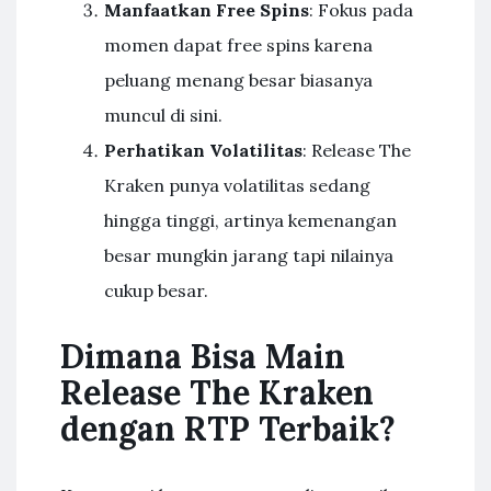
Manfaatkan Free Spins
: Fokus pada
momen dapat free spins karena
peluang menang besar biasanya
muncul di sini.
Perhatikan Volatilitas
: Release The
Kraken punya volatilitas sedang
hingga tinggi, artinya kemenangan
besar mungkin jarang tapi nilainya
cukup besar.
Dimana Bisa Main
Release The Kraken
dengan RTP Terbaik?