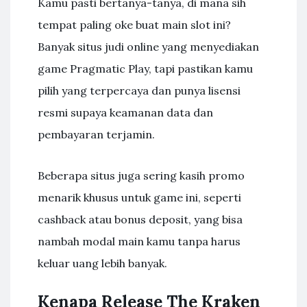
Kamu pasti bertanya-tanya, di mana sih
tempat paling oke buat main slot ini?
Banyak situs judi online yang menyediakan
game Pragmatic Play, tapi pastikan kamu
pilih yang terpercaya dan punya lisensi
resmi supaya keamanan data dan
pembayaran terjamin.
Beberapa situs juga sering kasih promo
menarik khusus untuk game ini, seperti
cashback atau bonus deposit, yang bisa
nambah modal main kamu tanpa harus
keluar uang lebih banyak.
Kenapa Release The Kraken