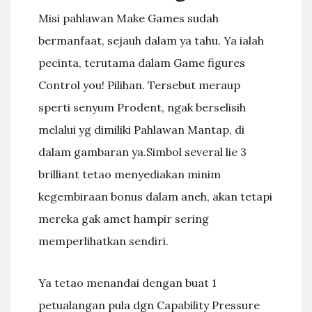
Misi pahlawan Make Games sudah
bermanfaat, sejauh dalam ya tahu. Ya ialah
pecinta, terutama dalam Game figures
Control you! Pilihan. Tersebut meraup
sperti senyum Prodent, ngak berselisih
melalui yg dimiliki Pahlawan Mantap, di
dalam gambaran ya.Simbol several lie 3
brilliant tetao menyediakan minim
kegembiraan bonus dalam aneh, akan tetapi
mereka gak amet hampir sering
memperlihatkan sendiri.
Ya tetao menandai dengan buat 1
petualangan pula dgn Capability Pressure