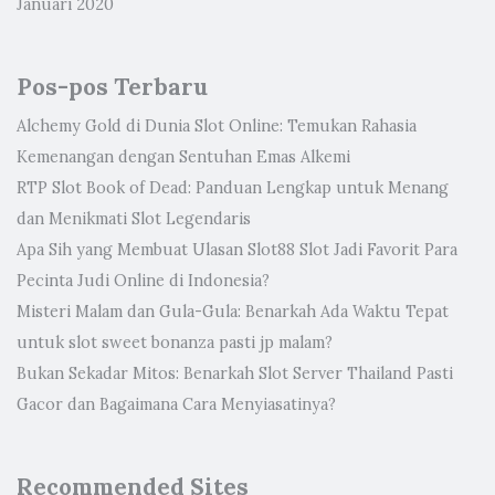
Januari 2020
Pos-pos Terbaru
Alchemy Gold di Dunia Slot Online: Temukan Rahasia
Kemenangan dengan Sentuhan Emas Alkemi
RTP Slot Book of Dead: Panduan Lengkap untuk Menang
dan Menikmati Slot Legendaris
Apa Sih yang Membuat Ulasan Slot88 Slot Jadi Favorit Para
Pecinta Judi Online di Indonesia?
Misteri Malam dan Gula-Gula: Benarkah Ada Waktu Tepat
untuk slot sweet bonanza pasti jp malam?
Bukan Sekadar Mitos: Benarkah Slot Server Thailand Pasti
Gacor dan Bagaimana Cara Menyiasatinya?
Recommended Sites