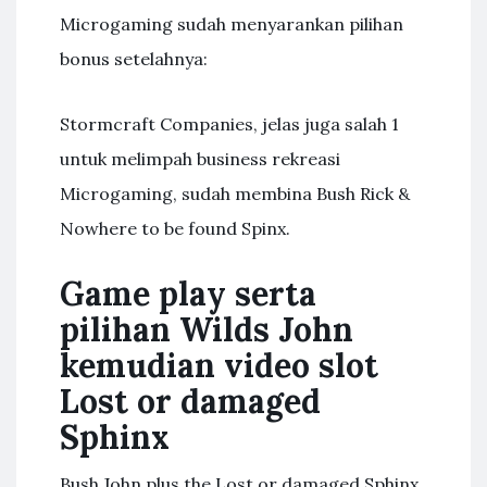
Microgaming sudah menyarankan pilihan
bonus setelahnya:
Stormcraft Companies, jelas juga salah 1
untuk melimpah business rekreasi
Microgaming, sudah membina Bush Rick &
Nowhere to be found Spinx.
Game play serta
pilihan Wilds John
kemudian video slot
Lost or damaged
Sphinx
Bush John plus the Lost or damaged Sphinx