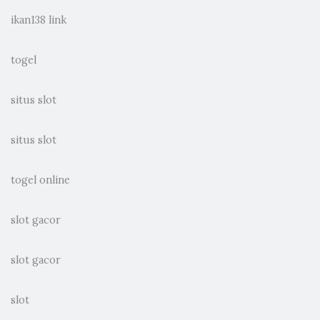
ikan138 link
togel
situs slot
situs slot
togel online
slot gacor
slot gacor
slot