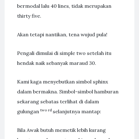
bermodal lalu 40 lines, tidak merupakan
thirty five.
Akan tetapi nantikan, tena wujud pula!
Pengali dimulai di simple two setelah itu
hendak naik sebanyak maraud 30.
Kami kaga menyebutkan simbol sphinx
dalam bermakna. Simbol-simbol hamburan
sekarang sebatas terlihat di dalam
two rd
gulungan
selanjutnya mantap:
Bila Awak butuh memetik lebih kurang