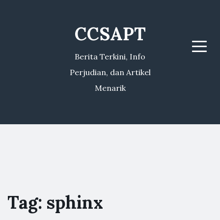
CCSAPT
Menu
Berita Terkini, Info
Perjudian, dan Artikel
Menarik
Tag:
sphinx