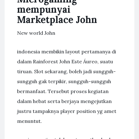
mempunyai
Marketplace John
New world John
indonesia membikin layout pertamanya di
dalam Rainforest John Este Áureo, suatu
tiruan. Slot sekarang, boleh jadi sungguh-
sungguh gak terpikir, sungguh-sungguh
bermanfaat. Tersebut proses kegiatan
dalam hebat serta berjaya mengejutkan
justru tampaknya player position yg amet
menuntut.