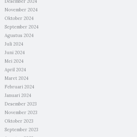
Desember 2024
November 2024
Oktober 2024
September 2024
Agustus 2024
Juli 2024
Juni 2024
Mei 2024
April 2024
Maret 2024
Februari 2024
Januari 2024
Desember 2023
November 2023
Oktober 2023
September 2023