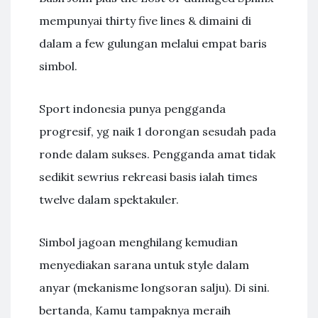
mempunyai thirty five lines & dimaini di
dalam a few gulungan melalui empat baris
simbol.
Sport indonesia punya pengganda
progresif, yg naik 1 dorongan sesudah pada
ronde dalam sukses. Pengganda amat tidak
sedikit sewrius rekreasi basis ialah times
twelve dalam spektakuler.
Simbol jagoan menghilang kemudian
menyediakan sarana untuk style dalam
anyar (mekanisme longsoran salju). Di sini.
bertanda, Kamu tampaknya meraih