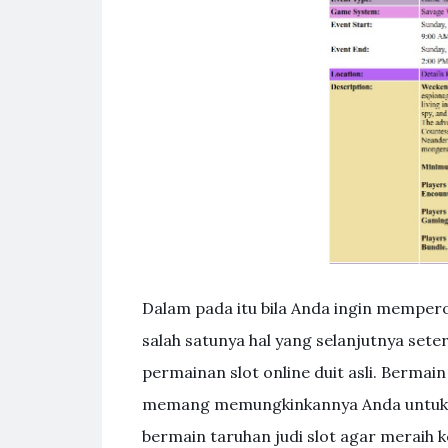
Dalam pada itu bila Anda ingin mempero
salah satunya hal yang selanjutnya seter
permainan slot online duit asli. Bermain
memang memungkinkannya Anda untuk m
bermain taruhan judi slot agar meraih 