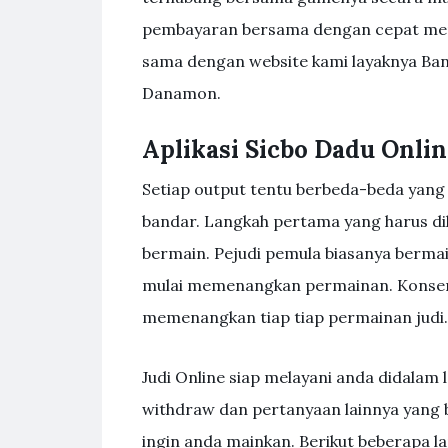
pembayaran bersama dengan cepat men
sama dengan website kami layaknya Bank
Danamon.
Aplikasi Sicbo Dadu Onlin
Setiap output tentu berbeda-beda yang 
bandar. Langkah pertama yang harus di
bermain. Pejudi pemula biasanya bermai
mulai memenangkan permainan. Konsent
memenangkan tiap tiap permainan judi.
Judi Online siap melayani anda didalam 
withdraw dan pertanyaan lainnya yang
ingin anda mainkan. Berikut beberapa l