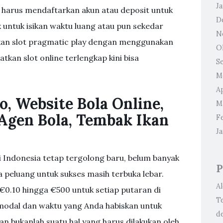
J
a harus mendaftarkan akun atau deposit untuk
D
 untuk isikan waktu luang atau pun sekedar
N
kan slot pragmatic play dengan menggunakan
O
tkan slot online terlengkap kini bisa
S
M
Ap
o, Website Bola Online,
M
 Agen Bola, Tembak Ikan
F
J
i Indonesia tetap tergolong baru, belum banyak
P
a peluang untuk sukses masih terbuka lebar.
A
 €0.10 hingga €500 untuk setiap putaran di
T
 modal dan waktu yang Anda habiskan untuk
d
n bukanlah suatu hal yang harus dilakukan oleh