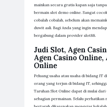
mainkan secara gratis kapan saja tanp
bermain slot demo online. Sangat cocok
cobalah cobalah, sebelum akan memain
duwit asli. Bagi Anda yang ingin mendapa
bergabung dalam provider slot88.
Judi Slot, Agen Casin
Agen Casino Online,
Online
Peluang usaha atau usaha di bidang IT d
orang yang terjun di bidang IT, sehingg
Taruhan Slot Online dapat di mulai dari
sebagian permainan. Selalu perhatikan
bertaruh dikarenakan mengejar kekalaha