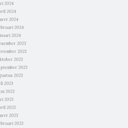
ei 2024
ril 2024
aret 2024
ebruari 2024
anuari 2024
esember 2023
ovember 2023
ktober 2023
eptember 2023
gustus 2023
li 2023
uni 2023
ei 2023
ril 2023
aret 2023
ebruari 2023