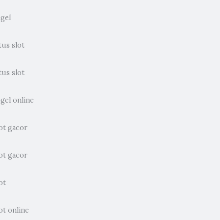
ogel
tus slot
tus slot
gel online
ot gacor
ot gacor
ot
ot online