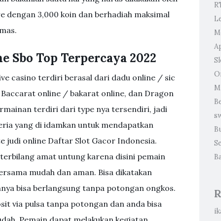
R
tore dengan 3,000 koin dan berhadiah maksimal
L
Emas.
M
A
ne Sbo Top Terpercaya 2022
Sl
O
e casino terdiri berasal dari dadu online / sic
M
e, Baccarat online / bakarat online, dan Dragon
B
mainan terdiri dari type nya tersendiri, jadi
s
teria yang di idamkan untuk mendapatkan
B
 judi online Daftar Slot Gacor Indonesia.
S
 terbilang amat untung karena disini pemain
B
bersama mudah dan aman. Bisa dikatakan
nya bisa berlangsung tanpa potongan ongkos.
R
it via pulsa tanpa potongan dan anda bisa
ik
dah. Pemain dapat melakukan kegiatan