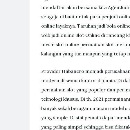
mendaftar akun bersama kita Agen Judi
sengaja di buat untuk para penjudi onli
online layaknya. Taruhan judi bola online
web judi online Slot Online di rancang 
mesin slot online permainan slot merup
kalangan yang tua maupun yang tetap 
Provider Habanero menjadi perusahaa
modern di semua kantor di dunia. Di dal
permainan slot yang populer dan perm
teknologi khusus. Di th. 2021 permaina
banyak sekali beragam macam model sl
yang simple. Di sini pemain dapat men
yang paling simpel sehingga bisa dikat