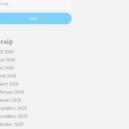
rsip
li 2026
uni 2026
ei 2026
ril 2026
aret 2026
ebruari 2026
anuari 2026
esember 2025
ovember 2025
ktober 2025