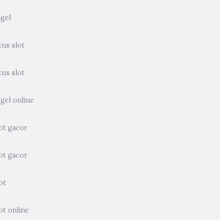
ogel
tus slot
tus slot
gel online
ot gacor
ot gacor
ot
ot online