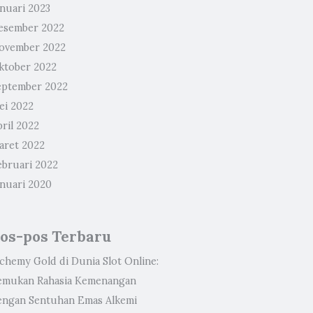
anuari 2023
esember 2022
ovember 2022
ktober 2022
eptember 2022
ei 2022
ril 2022
aret 2022
ebruari 2022
anuari 2020
os-pos Terbaru
lchemy Gold di Dunia Slot Online:
emukan Rahasia Kemenangan
engan Sentuhan Emas Alkemi