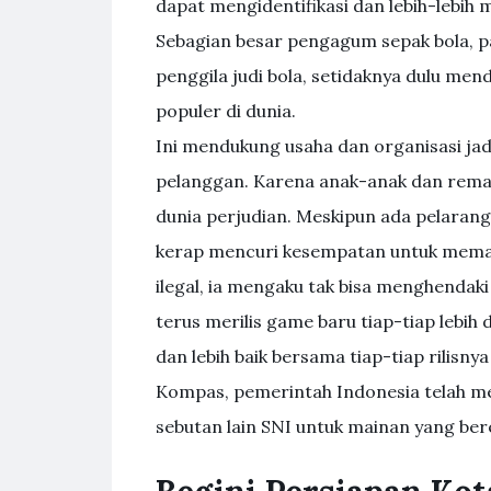
dapat mengidentifikasi dan lebih-lebih 
Sebagian besar pengagum sepak bola, pa
penggila judi bola, setidaknya dulu me
populer di dunia.
Ini mendukung usaha dan organisasi jad
pelanggan. Karena anak-anak dan remaja
dunia perjudian. Meskipun ada pelarang
kerap mencuri kesempatan untuk memaink
ilegal, ia mengaku tak bisa menghendak
terus merilis game baru tiap-tiap lebih
dan lebih baik bersama tiap-tiap rilisny
Kompas, pemerintah Indonesia telah m
sebutan lain SNI untuk mainan yang ber