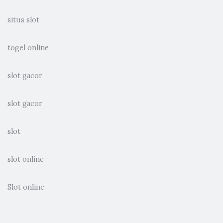
situs slot
togel online
slot gacor
slot gacor
slot
slot online
Slot online