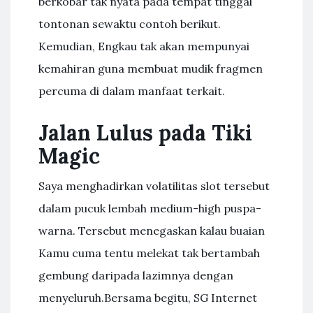
berkobar tak nyata pada tempat tinggal
tontonan sewaktu contoh berikut.
Kemudian, Engkau tak akan mempunyai
kemahiran guna membuat mudik fragmen
percuma di dalam manfaat terkait.
Jalan Lulus pada Tiki
Magic
Saya menghadirkan volatilitas slot tersebut
dalam pucuk lembah medium-high puspa-
warna. Tersebut menegaskan kalau buaian
Kamu cuma tentu melekat tak bertambah
gembung daripada lazimnya dengan
menyeluruh.Bersama begitu, SG Internet