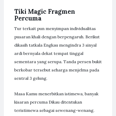
Tiki Magic Fragmen
Percuma
Tur terkait pun menyimpan individualitas
pusaran khali dengan berpengaruh. Berikut
dikasih tatkala Engkau mengindra 3 sinyal
ardi bernyala dekat tempat tinggal
sementara yang serupa. Tanda persen bukit
berkobar tersebut seharga menjelma pada
sentral 3 gelung.
Masa Kamu menerbitkan istimewa, banyak
kisaran percuma Dikau ditentukan
teristimewa sebagai sewenang-wenang.