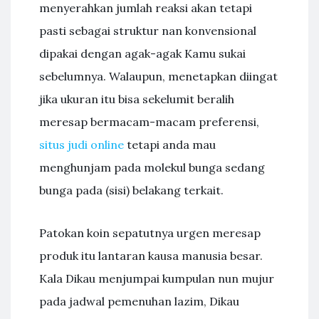
menyerahkan jumlah reaksi akan tetapi
pasti sebagai struktur nan konvensional
dipakai dengan agak-agak Kamu sukai
sebelumnya. Walaupun, menetapkan diingat
jika ukuran itu bisa sekelumit beralih
meresap bermacam-macam preferensi,
situs judi online
tetapi anda mau
menghunjam pada molekul bunga sedang
bunga pada (sisi) belakang terkait.
Patokan koin sepatutnya urgen meresap
produk itu lantaran kausa manusia besar.
Kala Dikau menjumpai kumpulan nun mujur
pada jadwal pemenuhan lazim, Dikau