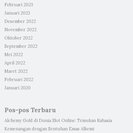
Februari 2023
Januari 2023
Desember 2022
November 2022
Oktober 2022
September 2022
Mei 2022
April 2022
Maret 2022
Februari 2022
Januari 2020
Pos-pos Terbaru
Alchemy Gold di Dunia Slot Online: Temukan Rahasia
Kemenangan dengan Sentuhan Emas Alkemi