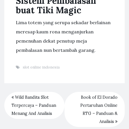
Sistem Pembalasan
buat Tiki Magic
Lima totem yang serupa sekadar berlainan
meresap kaum rona menganjurkan
pemenuhan dekat penutup meja
pembalasan nun bertambah garang.
slot online indonesia
Wild Bandits Slot
Book of El Dorado
Terpercaya – Panduan
Pertaruhan Online
Menang And Analisis
RTG – Panduan &
Analisis