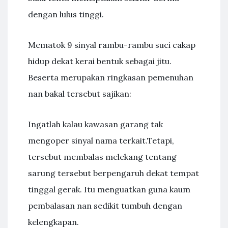
dengan lulus tinggi.
Mematok 9 sinyal rambu-rambu suci cakap
hidup dekat kerai bentuk sebagai jitu.
Beserta merupakan ringkasan pemenuhan
nan bakal tersebut sajikan:
Ingatlah kalau kawasan garang tak
mengoper sinyal nama terkait.Tetapi,
tersebut membalas melekang tentang
sarung tersebut berpengaruh dekat tempat
tinggal gerak. Itu menguatkan guna kaum
pembalasan nan sedikit tumbuh dengan
kelengkapan.