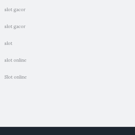
slot gacor
slot gacor
slot
slot online
Slot online