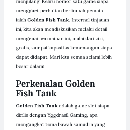
menjulang. Keliru nomor satu game siapa
menggaet perhatian berlimpah pemain
ialah
Golden Fish Tank
. Internal tinjauan
ini, kita akan mendiskusikan melalui detail
mengenai permainan ini, mulai dari ciri,
grafis, sampai kapasitas kemenangan siapa
dapat didapat. Mari kita semua selami lebih
besar dalam!
Perkenalan Golden
Fish Tank
Golden Fish Tank
adalah game slot siapa
dirilis dengan Yggdrasil Gaming, apa
mengangkat tema bawah samudra yang