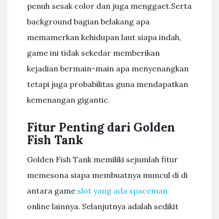
penuh sesak color dan juga menggaet.Serta
background bagian belakang apa
memamerkan kehidupan laut siapa indah,
game ini tidak sekedar memberikan
kejadian bermain-main apa menyenangkan
tetapi juga probabilitas guna mendapatkan
kemenangan gigantic.
Fitur Penting dari Golden
Fish Tank
Golden Fish Tank memiliki sejumlah fitur
memesona siapa membuatnya muncul di di
antara game
slot yang ada spaceman
online lainnya. Selanjutnya adalah sedikit