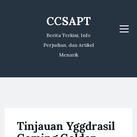
CCSAPT
Menu
Berita Terkini, Info
Perjudian, dan Artikel
Menarik
Tinjauan Yggdrasil