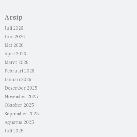
Arsip
Juli 2026
Juni 2026
Mei 2026
April 2026
Maret 2026
Februari 2026
Januari 2026
Desember 2025
November 2025
Oktober 2025
September 2025
Agustus 2025
Juli 2025