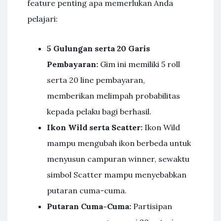
feature penting apa memerlukan Anda
pelajari:
5 Gulungan serta 20 Garis
Pembayaran:
Gim ini memiliki 5 roll
serta 20 line pembayaran,
memberikan melimpah probabilitas
kepada pelaku bagi berhasil.
Ikon Wild serta Scatter:
Ikon Wild
mampu mengubah ikon berbeda untuk
menyusun campuran winner, sewaktu
simbol Scatter mampu menyebabkan
putaran cuma-cuma.
Putaran Cuma-Cuma:
Partisipan