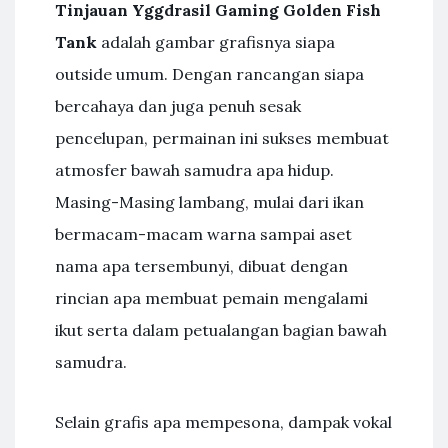
Tinjauan Yggdrasil Gaming Golden Fish
Tank
adalah gambar grafisnya siapa
outside umum. Dengan rancangan siapa
bercahaya dan juga penuh sesak
pencelupan, permainan ini sukses membuat
atmosfer bawah samudra apa hidup.
Masing-Masing lambang, mulai dari ikan
bermacam-macam warna sampai aset
nama apa tersembunyi, dibuat dengan
rincian apa membuat pemain mengalami
ikut serta dalam petualangan bagian bawah
samudra.
Selain grafis apa mempesona, dampak vokal