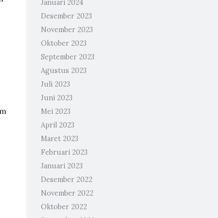
Januari 2024
Desember 2023
November 2023
Oktober 2023
September 2023
Agustus 2023
Juli 2023
Juni 2023
im
Mei 2023
April 2023
Maret 2023
Februari 2023
Januari 2023
Desember 2022
November 2022
Oktober 2022