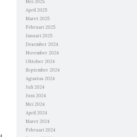
Mei 2025
April 2025
Maret 2025
Februari 2025
Januari 2025
Desember 2024
November 2024
Oktober 2024
September 2024
Agustus 2024
Juli 2024
Juni 2024
Mei 2024
April 2024
Maret 2024
Februari 2024
l