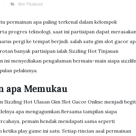
Slot Thailand
atu permainan apa paling terkenal dalam kelompok
rta progres teknologi, saat ini partisipan dapat merasaka
arus pergi ke tempat berjudi. salah satu gim slot gacor ap
rotan banyak partisipan ialah Sizzling Hot Tinjauan
n ini menyediakan pengalaman bermain-main siapa sizzlil
ulan pelakunya.
ain apa Memukau
m Sizzling Hot Ulasan Gim Slot Gacor Online menjadi begi
odelnya apa mengagumkan.Bersama tampilan siapa
rcahaya, pemain hendak mendapati sama seperti
ketika play game ini satu. Setiap rincian asal permainan