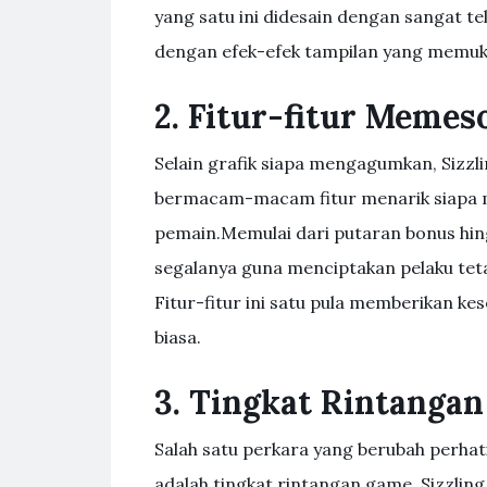
yang satu ini didesain dengan sangat t
dengan efek-efek tampilan yang memuk
2. Fitur-fitur Meme
Selain grafik siapa mengagumkan, Sizzl
bermacam-macam fitur menarik siapa 
pemain.Memulai dari putaran bonus hin
segalanya guna menciptakan pelaku teta
Fitur-fitur ini satu pula memberikan k
biasa.
3. Tingkat Rintangan
Salah satu perkara yang berubah perhat
adalah tingkat rintangan game. Sizzli