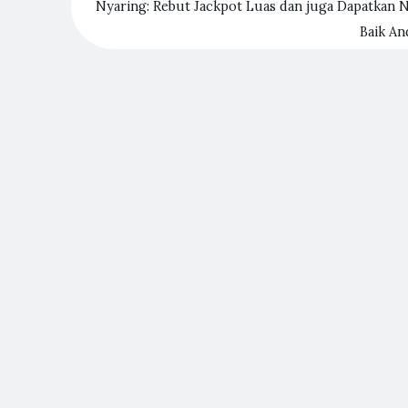
Nyaring: Rebut Jackpot Luas dan juga Dapatkan N
Baik An