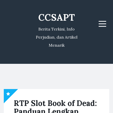
CCSAPT
Menu
Berita Terkini, Info
Perjudian, dan Artikel
Menarik
RTP Slot Book of Dead:
Panduan Lengkap