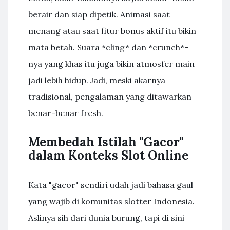
berair dan siap dipetik. Animasi saat
menang atau saat fitur bonus aktif itu bikin
mata betah. Suara *cling* dan *crunch*-
nya yang khas itu juga bikin atmosfer main
jadi lebih hidup. Jadi, meski akarnya
tradisional, pengalaman yang ditawarkan
benar-benar fresh.
Membedah Istilah "Gacor"
dalam Konteks Slot Online
Kata "gacor" sendiri udah jadi bahasa gaul
yang wajib di komunitas slotter Indonesia.
Aslinya sih dari dunia burung, tapi di sini