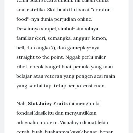
tema buah secara umum. Ini bukan cuma
soal estetika. Slot buah itu ibarat "comfort
food"-nya dunia perjudian online.
Desainnya simpel, simbol-simbolnya
familiar (ceri, semangka, anggur, lemon,
bell, dan angka 7), dan gameplay-nya
straight to the point. Nggak perlu mikir
ribet, cocok banget buat pemula yang mau
belajar atau veteran yang pengen sesi main
yang santai tapi tetap berpotensi cuan.
Nah,
Slot Juicy Fruits
ini mengambil
fondasi klasik itu dan menyuntikkan
adrenalin modern. Visualnya dibuat lebih
cerah, buah-buahannya kayak benar-benar