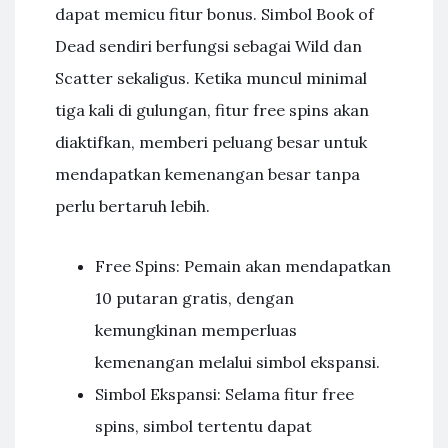
dapat memicu fitur bonus. Simbol Book of
Dead sendiri berfungsi sebagai Wild dan
Scatter sekaligus. Ketika muncul minimal
tiga kali di gulungan, fitur free spins akan
diaktifkan, memberi peluang besar untuk
mendapatkan kemenangan besar tanpa
perlu bertaruh lebih.
Free Spins: Pemain akan mendapatkan
10 putaran gratis, dengan
kemungkinan memperluas
kemenangan melalui simbol ekspansi.
Simbol Ekspansi: Selama fitur free
spins, simbol tertentu dapat