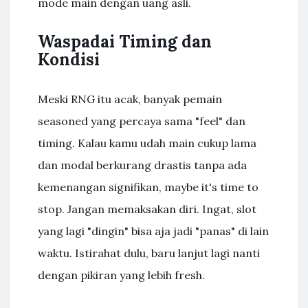
mode main dengan uang asli.
Waspadai Timing dan
Kondisi
Meski RNG itu acak, banyak pemain
seasoned yang percaya sama "feel" dan
timing. Kalau kamu udah main cukup lama
dan modal berkurang drastis tanpa ada
kemenangan signifikan, maybe it's time to
stop. Jangan memaksakan diri. Ingat, slot
yang lagi "dingin" bisa aja jadi "panas" di lain
waktu. Istirahat dulu, baru lanjut lagi nanti
dengan pikiran yang lebih fresh.