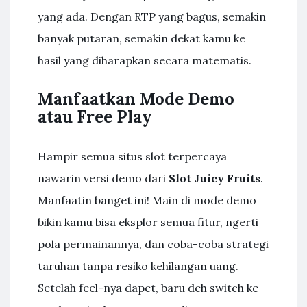
yang ada. Dengan RTP yang bagus, semakin
banyak putaran, semakin dekat kamu ke
hasil yang diharapkan secara matematis.
Manfaatkan Mode Demo
atau Free Play
Hampir semua situs slot terpercaya
nawarin versi demo dari
Slot Juicy Fruits
.
Manfaatin banget ini! Main di mode demo
bikin kamu bisa eksplor semua fitur, ngerti
pola permainannya, dan coba-coba strategi
taruhan tanpa resiko kehilangan uang.
Setelah feel-nya dapet, baru deh switch ke