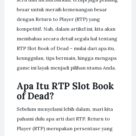
besar untuk meraih kemenangan besar
dengan Return to Player (RTP) yang
kompetitif. Nah, dalam artikel ini, kita akan
membahas secara detail segala hal tentang
RTP Slot Book of Dead – mulai dari apa itu,
keunggulan, tips bermain, hingga mengapa
game ini layak menjadi pilihan utama Anda.
Apa Itu RTP Slot Book
of Dead?
Sebelum menyelami lebih dalam, mari kita
pahami dulu apa arti dari RTP. Return to
Player (RTP) merupakan persentase yang