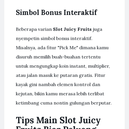
Simbol Bonus Interaktif
Beberapa varian
Slot Juicy Fruits
juga
nyempetin simbol bonus interaktif.
Misalnya, ada fitur "Pick Me" dimana kamu
disuruh memilih buah-buahan tertentu
untuk mengungkap koin instant, multiplier,
atau jalan masuk ke putaran gratis. Fitur
kayak gini nambah elemen kontrol dan
kejutan, bikin kamu merasa lebih terlibat
ketimbang cuma nontin gulungan berputar.
Tips Main Slot Juicy