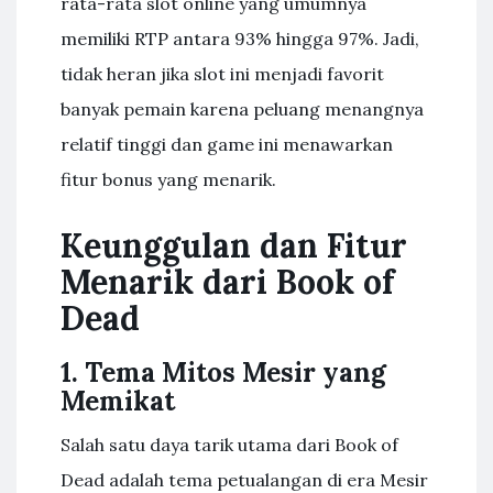
rata-rata slot online yang umumnya
memiliki RTP antara 93% hingga 97%. Jadi,
tidak heran jika slot ini menjadi favorit
banyak pemain karena peluang menangnya
relatif tinggi dan game ini menawarkan
fitur bonus yang menarik.
Keunggulan dan Fitur
Menarik dari Book of
Dead
1. Tema Mitos Mesir yang
Memikat
Salah satu daya tarik utama dari Book of
Dead adalah tema petualangan di era Mesir