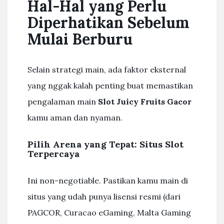
Hal-Hal yang Perlu
Diperhatikan Sebelum
Mulai Berburu
Selain strategi main, ada faktor eksternal
yang nggak kalah penting buat memastikan
pengalaman main
Slot Juicy Fruits Gacor
kamu aman dan nyaman.
Pilih Arena yang Tepat: Situs Slot
Terpercaya
Ini non-negotiable. Pastikan kamu main di
situs yang udah punya lisensi resmi (dari
PAGCOR, Curacao eGaming, Malta Gaming