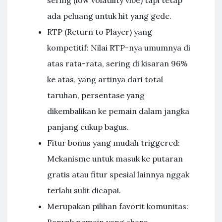
sering (low volatility vibe) tapi tetap
ada peluang untuk hit yang gede.
RTP (Return to Player) yang
kompetitif: Nilai RTP-nya umumnya di
atas rata-rata, sering di kisaran 96%
ke atas, yang artinya dari total
taruhan, persentase yang
dikembalikan ke pemain dalam jangka
panjang cukup bagus.
Fitur bonus yang mudah triggered:
Mekanisme untuk masuk ke putaran
gratis atau fitur spesial lainnya nggak
terlalu sulit dicapai.
Merupakan pilihan favorit komunitas: