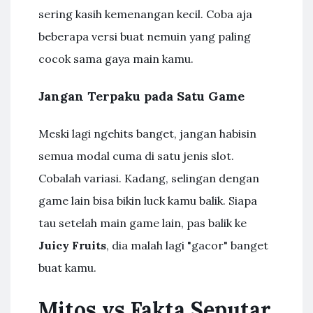
sering kasih kemenangan kecil. Coba aja
beberapa versi buat nemuin yang paling
cocok sama gaya main kamu.
Jangan Terpaku pada Satu Game
Meski lagi ngehits banget, jangan habisin
semua modal cuma di satu jenis slot.
Cobalah variasi. Kadang, selingan dengan
game lain bisa bikin luck kamu balik. Siapa
tau setelah main game lain, pas balik ke
Juicy Fruits
, dia malah lagi "gacor" banget
buat kamu.
Mitos vs Fakta Seputar