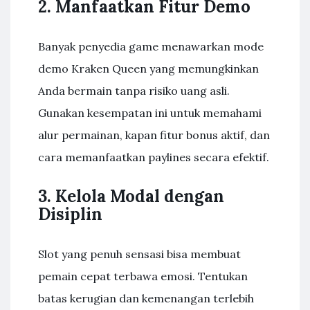
2. Manfaatkan Fitur Demo
Banyak penyedia game menawarkan mode
demo Kraken Queen yang memungkinkan
Anda bermain tanpa risiko uang asli.
Gunakan kesempatan ini untuk memahami
alur permainan, kapan fitur bonus aktif, dan
cara memanfaatkan paylines secara efektif.
3. Kelola Modal dengan
Disiplin
Slot yang penuh sensasi bisa membuat
pemain cepat terbawa emosi. Tentukan
batas kerugian dan kemenangan terlebih