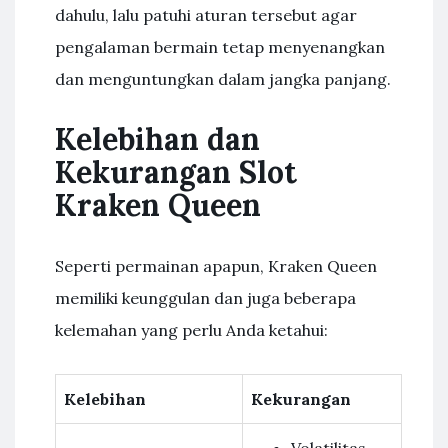
dahulu, lalu patuhi aturan tersebut agar
pengalaman bermain tetap menyenangkan
dan menguntungkan dalam jangka panjang.
Kelebihan dan
Kekurangan Slot
Kraken Queen
Seperti permainan apapun, Kraken Queen
memiliki keunggulan dan juga beberapa
kelemahan yang perlu Anda ketahui:
Kelebihan
Kekurangan