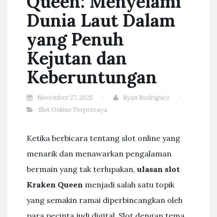
Queen: Menyelami
Dunia Laut Dalam
yang Penuh
Kejutan dan
Keberuntungan
November 27, 2025
Ryan Rodriguez
Slot Online Terpercaya
Ketika berbicara tentang slot online yang
menarik dan menawarkan pengalaman
bermain yang tak terlupakan,
ulasan slot
Kraken Queen
menjadi salah satu topik
yang semakin ramai diperbincangkan oleh
para pecinta judi digital. Slot dengan tema