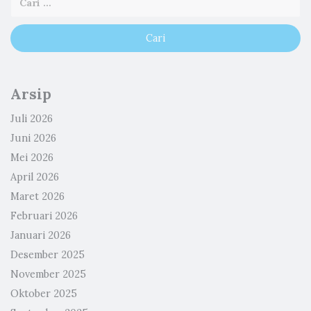
Arsip
Juli 2026
Juni 2026
Mei 2026
April 2026
Maret 2026
Februari 2026
Januari 2026
Desember 2025
November 2025
Oktober 2025