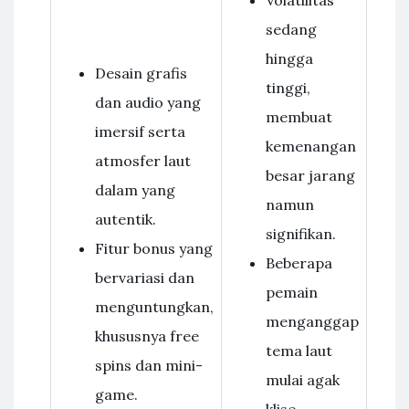
Volatilitas
sedang
hingga
Desain grafis
tinggi,
dan audio yang
membuat
imersif serta
kemenangan
atmosfer laut
besar jarang
dalam yang
namun
autentik.
signifikan.
Fitur bonus yang
Beberapa
bervariasi dan
pemain
menguntungkan,
menganggap
khususnya free
tema laut
spins dan mini-
mulai agak
game.