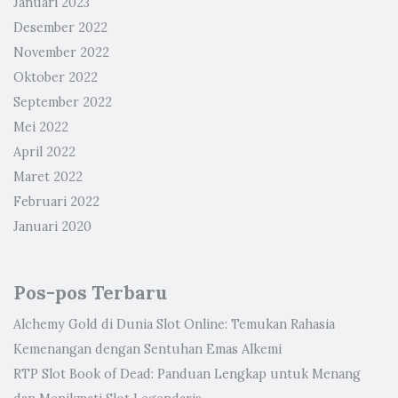
Januari 2023
Desember 2022
November 2022
Oktober 2022
September 2022
Mei 2022
April 2022
Maret 2022
Februari 2022
Januari 2020
Pos-pos Terbaru
Alchemy Gold di Dunia Slot Online: Temukan Rahasia
Kemenangan dengan Sentuhan Emas Alkemi
RTP Slot Book of Dead: Panduan Lengkap untuk Menang