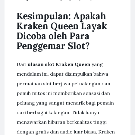
Kesimpulan: Apakah
Kraken Queen Layak
Dicoba oleh Para
Penggemar Slot?
Dari
ulasan slot Kraken Queen
yang
mendalam ini, dapat disimpulkan bahwa
permainan slot berjiwa petualangan dan
penuh mitos ini memberikan sensasi dan
peluang yang sangat menarik bagi pemain
dari berbagai kalangan. Tidak hanya
menawarkan hiburan berkualitas tinggi
dengan grafis dan audio luar biasa, Kraken