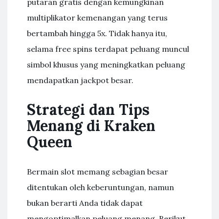
putaran gratis dengan kemungkinan
multiplikator kemenangan yang terus
bertambah hingga 5x. Tidak hanya itu,
selama free spins terdapat peluang muncul
simbol khusus yang meningkatkan peluang
mendapatkan jackpot besar.
Strategi dan Tips
Menang di Kraken
Queen
Bermain slot memang sebagian besar
ditentukan oleh keberuntungan, namun
bukan berarti Anda tidak dapat
mengoptimalkan peluang menang. Berikut