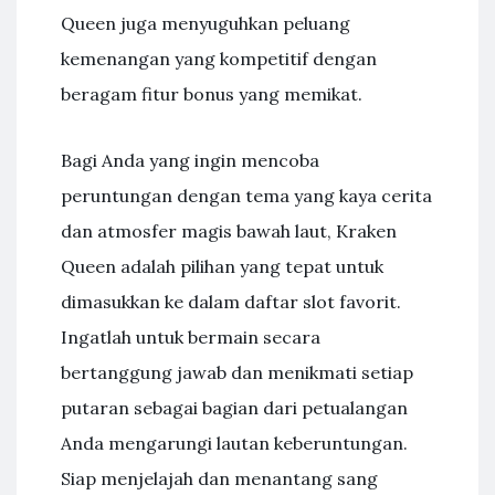
Queen juga menyuguhkan peluang
kemenangan yang kompetitif dengan
beragam fitur bonus yang memikat.
Bagi Anda yang ingin mencoba
peruntungan dengan tema yang kaya cerita
dan atmosfer magis bawah laut, Kraken
Queen adalah pilihan yang tepat untuk
dimasukkan ke dalam daftar slot favorit.
Ingatlah untuk bermain secara
bertanggung jawab dan menikmati setiap
putaran sebagai bagian dari petualangan
Anda mengarungi lautan keberuntungan.
Siap menjelajah dan menantang sang