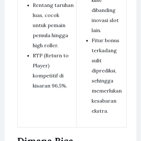
klise
Rentang taruhan
dibanding
luas, cocok
inovasi slot
untuk pemain
lain.
pemula hingga
Fitur bonus
high roller.
terkadang
RTP (Return to
sulit
Player)
diprediksi,
kompetitif di
sehingga
kisaran 96,5%.
memerlukan
kesabaran
ekstra.