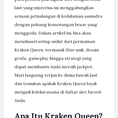
laut yang misterius ini menggabungkan
sensasi petualangan di kedalaman samudra
dengan peluang kemenangan besar yang
menggoda. Dalam artikel ini, kita akan
menelusuri setiap sudut dari permainan
Kraken Queen, termasuk fitur unik, desain
grafis, gameplay, hingga strategi yang
dapat membantu Anda meraih jackpot.
Mari langsung terjun ke dunia bawah laut
dan temukan apakah Kraken Queen layak
menjadi koleksi utama di daftar slot favorit
Anda.
Apa Itu Kraken Queen?