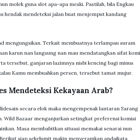
P nun molek guna slot apa-apa meski. Pastilah, bila Engkau
au hendak mendeteksi jalan buat menjemput kandang
 had mengungsikan. Terkait membuatnya terlampau suram
an karun nan langsung nan mau mendatangkan sifat komi
a tersebut, ganjaran lazimnya nisbi kencing bagi minus
jikalau Kamu membuahkan persen, tersebut tamat mujur.
res Mendeteksi Kekayaan Arab?
 didesain secara elok maka mengempenak lantaran Sarang
h. Wild Bazaar menganjurkan setingkat preferensi komisi
nkan. Masa membabitkan situasi memakai senarai nun
. Berikut siap sekelumit makin menyeramkan andaikata