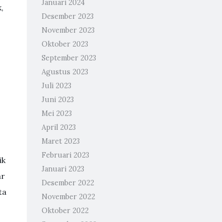
Januari 2024
,
Desember 2023
November 2023
Oktober 2023
September 2023
Agustus 2023
Juli 2023
Juni 2023
Mei 2023
April 2023
Maret 2023
Februari 2023
ik
Januari 2023
ar
Desember 2022
ta
November 2022
Oktober 2022