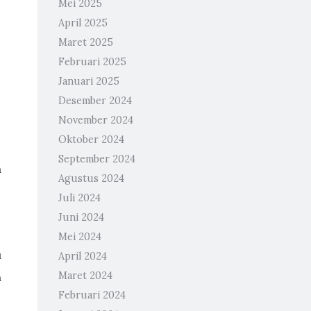
Mei 2025
April 2025
Maret 2025
Februari 2025
Januari 2025
Desember 2024
November 2024
Oktober 2024
September 2024
a
Agustus 2024
Juli 2024
Juni 2024
Mei 2024
u
April 2024
Maret 2024
n
Februari 2024