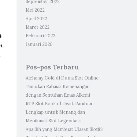
September 2022
Mei 2022
April 2022
Maret 2022
4
Februari 2022
Januari 2020
et
.
Pos-pos Terbaru
Alchemy Gold di Dunia Slot Online:
Temukan Rahasia Kemenangan
dengan Sentuhan Emas Alkemi
RTP Slot Book of Dead: Panduan
Lengkap untuk Menang dan
Menikmati Slot Legendaris
Apa Sih yang Membuat Ulasan Slot88