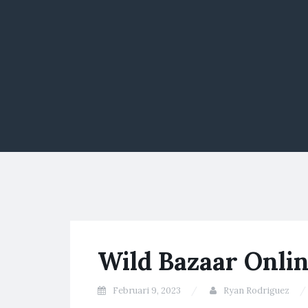
Wild Bazaar Onlin
Februari 9, 2023
Ryan Rodriguez