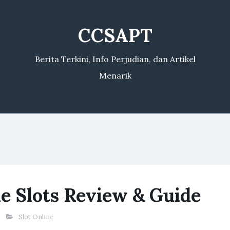
CCSAPT
Berita Terkini, Info Perjudian, dan Artikel
Menarik
e Slots Review & Guide
Slot Online