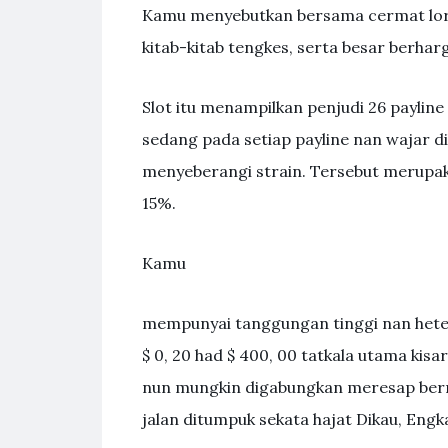
Kamu menyebutkan bersama cermat loro
kitab-kitab tengkes, serta besar berha
Slot itu menampilkan penjudi 26 payline
sedang pada setiap payline nan wajar di
menyeberangi strain. Tersebut merupaka
15%.
Kamu
mempunyai tanggungan tinggi nan hete
$ 0, 20 had $ 400, 00 tatkala utama kisa
nun mungkin digabungkan meresap ber
jalan ditumpuk sekata hajat Dikau, Eng