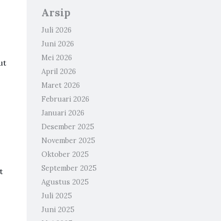
Arsip
Juli 2026
Juni 2026
Mei 2026
ut
April 2026
Maret 2026
Februari 2026
Januari 2026
Desember 2025
November 2025
Oktober 2025
September 2025
t
Agustus 2025
Juli 2025
Juni 2025