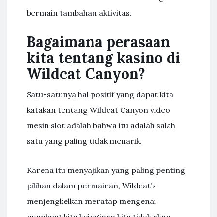
bermain tambahan aktivitas.
Bagaimana perasaan
kita tentang kasino di
Wildcat Canyon?
Satu-satunya hal positif yang dapat kita
katakan tentang Wildcat Canyon video
mesin slot adalah bahwa itu adalah salah
satu yang paling tidak menarik.
Karena itu menyajikan yang paling penting
pilihan dalam permainan, Wildcat’s
menjengkelkan meratap mengenai
membuat kita keinginan kita tidak akan