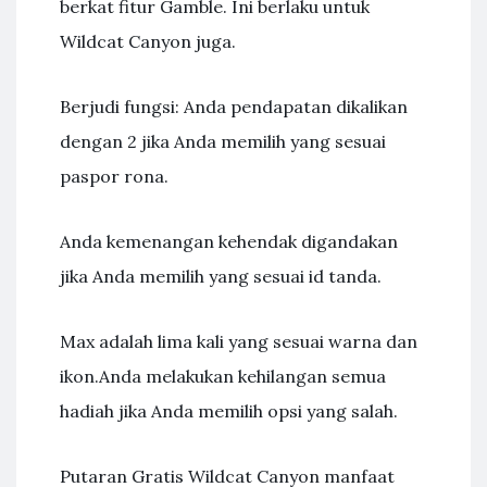
berkat fitur Gamble. Ini berlaku untuk
Wildcat Canyon juga.
Berjudi fungsi: Anda pendapatan dikalikan
dengan 2 jika Anda memilih yang sesuai
paspor rona.
Anda kemenangan kehendak digandakan
jika Anda memilih yang sesuai id tanda.
Max adalah lima kali yang sesuai warna dan
ikon.Anda melakukan kehilangan semua
hadiah jika Anda memilih opsi yang salah.
Putaran Gratis Wildcat Canyon manfaat