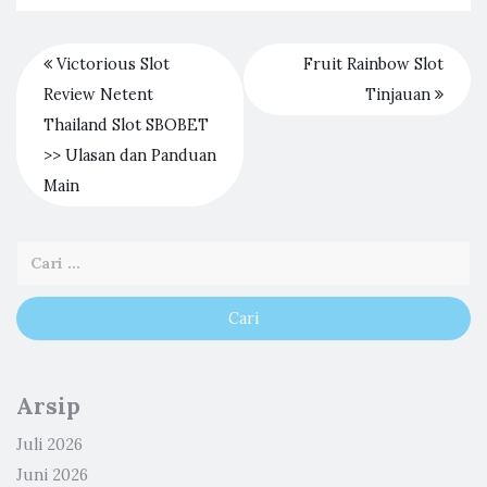
Victorious Slot
Fruit Rainbow Slot
Review Netent
Tinjauan
Thailand Slot SBOBET
>> Ulasan dan Panduan
Main
Arsip
Juli 2026
Juni 2026