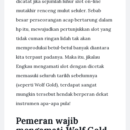
dicatat jika sejumlah luhur slot on-line
mutakhir renceng mulut seluler. Sebab
besar perseorangan acap bertarung dalam
hp itu, mewujudkan pertunjukkan slot yang
tidak cuman ringan lidah tak akan
memproduksi betul-betul banyak diantara
kita terpaut padanya. Maka itu, jikalau
Engkau mengamati slot dengan dicetak
memasuki seluruh tarikh sebelumnya
(seperti Wolf Gold), terdapat sangat
mungkin tersebut hendak berperan dekat
instrumen apa-apa pula!
Pemeran wajib