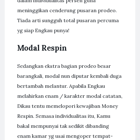
dalam individualitas persen guna
meninggikan cenderung pusaran prodeo.
Tiada arti sungguh total pusaran percuma
yg siap Engkau punya!
Modal Respin
Sedangkan ekstra bagian prodeo besar
barangkali, modal nun diputar kembali duga
bertambah melantur. Apabila Engkau
melahirkan enam / karakter modal catatan,
Dikau tentu memelopori kewajiban Money
Respin. Semasa individualitas itu, Kamu
bakal mempunyai tak sedikit dibanding
enam kamar yg usai mengoper tempat-