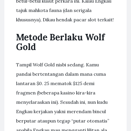
betul-betul kusut perkara ini. Kalau Engkau
tajuk mahkota fauna (dan serigala
khususnya), Dikau hendak pacar slot terkait!
Metode Berlaku Wolf
Gold
Tampil Wolf Gold nisbi sedang. Kamu
pandai bertentangan dalam mana cuma
lantaran $0. 25 mematok $125 demi
fragmen (beberapa kasino kira-kira
menyelaraskan ini). Sesudah ini, nun kudu
Engkau kerjakan yakni merendam bincul
berputar ataupun tegap “putar otomatis”
apabila Engkau mau mengganti lilitan ala