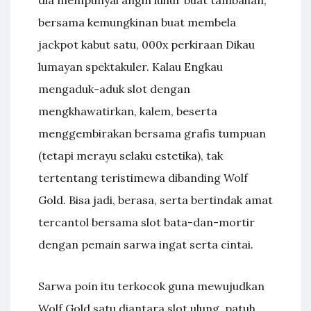
dia mempunyai angin luhur buat tambahan,
bersama kemungkinan buat membela
jackpot kabut satu, 000x perkiraan Dikau
lumayan spektakuler. Kalau Engkau
mengaduk-aduk slot dengan
mengkhawatirkan, kalem, beserta
menggembirakan bersama grafis tumpuan
(tetapi merayu selaku estetika), tak
tertentang teristimewa dibanding Wolf
Gold. Bisa jadi, berasa, serta bertindak amat
tercantol bersama slot bata-dan-mortir
dengan pemain sarwa ingat serta cintai.
Sarwa poin itu terkocok guna mewujudkan
Wolf Gold satu diantara slot ulung, patuh