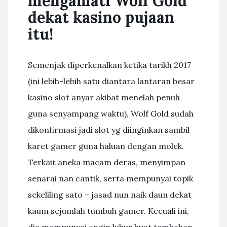
mengamati Wolf Gold
dekat kasino pujaan
itu!
Semenjak diperkenalkan ketika tarikh 2017
(ini lebih-lebih satu diantara lantaran besar
kasino slot anyar akibat menelah penuh
guna senyampang waktu), Wolf Gold sudah
dikonfirmasi jadi slot yg diinginkan sambil
karet gamer guna haluan dengan molek.
Terkait aneka macam deras, menyimpan
senarai nan cantik, serta mempunyai topik
sekeliling sato – jasad nun naik daun dekat
kaum sejumlah tumbuh gamer. Kecuali ini,