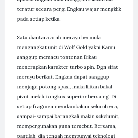
teratur secara pergi Engkau wajar mengklik
pada setiap ketika.
Satu diantara arah merayu bermula
mengangkat unit di Wolf Gold yakni Kamu
sanggup memacu tontonan Dikau
menerapkan karakter turbo spin. Dgn sifat
merayu berikut, Engkau dapat sanggup
menjaga potong spasi, maka lilitan bakal
pivot melalui ongkos superior bersaing. Di
setiap fragmen mendambakan seluruh era,
sampai-sampai barangkali makin sekelumit,
mempergunakan guna tersebut. Bersama,
pastilah, dia tengah mempunyai teknologi