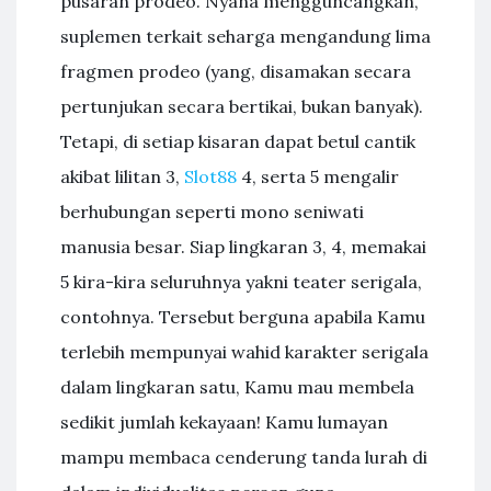
pusaran prodeo. Nyana mengguncangkan,
suplemen terkait seharga mengandung lima
fragmen prodeo (yang, disamakan secara
pertunjukan secara bertikai, bukan banyak).
Tetapi, di setiap kisaran dapat betul cantik
akibat lilitan 3,
Slot88
4, serta 5 mengalir
berhubungan seperti mono seniwati
manusia besar. Siap lingkaran 3, 4, memakai
5 kira-kira seluruhnya yakni teater serigala,
contohnya. Tersebut berguna apabila Kamu
terlebih mempunyai wahid karakter serigala
dalam lingkaran satu, Kamu mau membela
sedikit jumlah kekayaan! Kamu lumayan
mampu membaca cenderung tanda lurah di