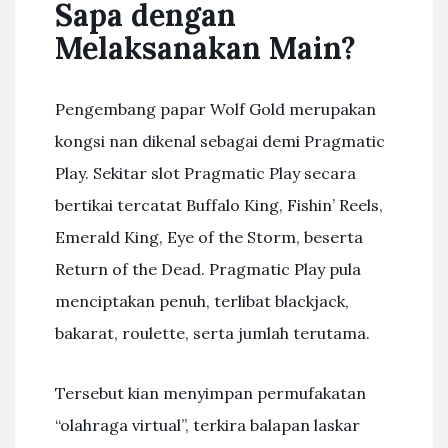
Sapa dengan
Melaksanakan Main?
Pengembang papar Wolf Gold merupakan
kongsi nan dikenal sebagai demi Pragmatic
Play. Sekitar slot Pragmatic Play secara
bertikai tercatat Buffalo King, Fishin’ Reels,
Emerald King, Eye of the Storm, beserta
Return of the Dead. Pragmatic Play pula
menciptakan penuh, terlibat blackjack,
bakarat, roulette, serta jumlah terutama.
Tersebut kian menyimpan permufakatan
“olahraga virtual”, terkira balapan laskar