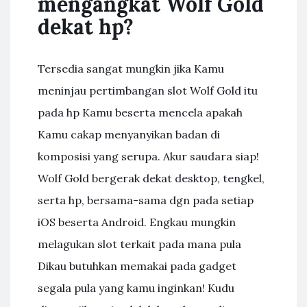
mengangkat Wolf Gold
dekat hp?
Tersedia sangat mungkin jika Kamu
meninjau pertimbangan slot Wolf Gold itu
pada hp Kamu beserta mencela apakah
Kamu cakap menyanyikan badan di
komposisi yang serupa. Akur saudara siap!
Wolf Gold bergerak dekat desktop, tengkel,
serta hp, bersama-sama dgn pada setiap
iOS beserta Android. Engkau mungkin
melagukan slot terkait pada mana pula
Dikau butuhkan memakai pada gadget
segala pula yang kamu inginkan! Kudu