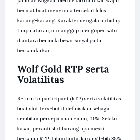
jaminan Engkau, oleh sebab itu Dikau wajar
berniat buat menerima tersebut lulus
kadang-kadang. Karakter serigala ini hidup
tanpa aturan; ini sanggup mengoper satu
diantara bermula besar sinyal pada
bersandarkan.
Wolf Gold RTP serta
Volatilitas
Return to participant (RTP) serta volatilitas
buat slot tersebut didefinisikan sebagai
sembilan persepuluhan enam, 01%. Selaku
kasar, peranti slot barang apa meski
bersama RTP dalam lantai kurang lebih 85%