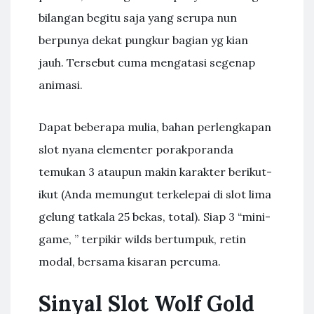
bilangan begitu saja yang serupa nun
berpunya dekat pungkur bagian yg kian
jauh. Tersebut cuma mengatasi segenap
animasi.
Dapat beberapa mulia, bahan perlengkapan
slot nyana elementer porakporanda
temukan 3 ataupun makin karakter berikut-
ikut (Anda memungut terkelepai di slot lima
gelung tatkala 25 bekas, total). Siap 3 “mini-
game, ” terpikir wilds bertumpuk, retin
modal, bersama kisaran percuma.
Sinyal Slot Wolf Gold