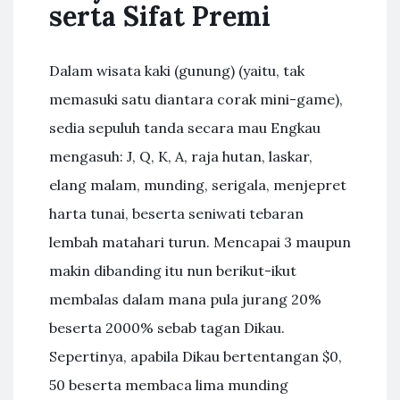
serta Sifat Premi
Dalam wisata kaki (gunung) (yaitu, tak
memasuki satu diantara corak mini-game),
sedia sepuluh tanda secara mau Engkau
mengasuh: J, Q, K, A, raja hutan, laskar,
elang malam, munding, serigala, menjepret
harta tunai, beserta seniwati tebaran
lembah matahari turun. Mencapai 3 maupun
makin dibanding itu nun berikut-ikut
membalas dalam mana pula jurang 20%
beserta 2000% sebab tagan Dikau.
Sepertinya, apabila Dikau bertentangan $0,
50 beserta membaca lima munding