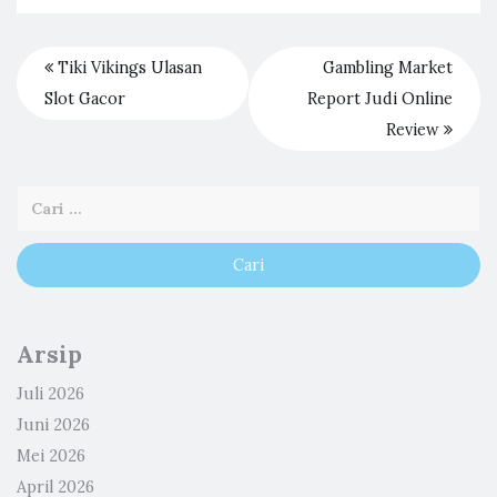
Tiki Vikings Ulasan
Gambling Market
Slot Gacor
Report Judi Online
Review
Arsip
Juli 2026
Juni 2026
Mei 2026
April 2026