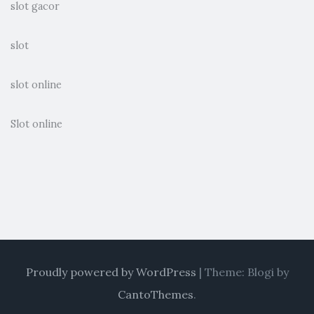
slot gacor
slot
slot online
Slot online
Proudly powered by WordPress
|
Theme: Blogi by
CantoThemes
.