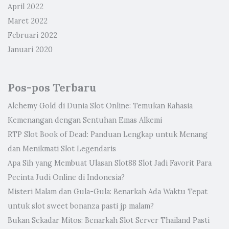
April 2022
Maret 2022
Februari 2022
Januari 2020
Pos-pos Terbaru
Alchemy Gold di Dunia Slot Online: Temukan Rahasia
Kemenangan dengan Sentuhan Emas Alkemi
RTP Slot Book of Dead: Panduan Lengkap untuk Menang
dan Menikmati Slot Legendaris
Apa Sih yang Membuat Ulasan Slot88 Slot Jadi Favorit Para
Pecinta Judi Online di Indonesia?
Misteri Malam dan Gula-Gula: Benarkah Ada Waktu Tepat
untuk slot sweet bonanza pasti jp malam?
Bukan Sekadar Mitos: Benarkah Slot Server Thailand Pasti