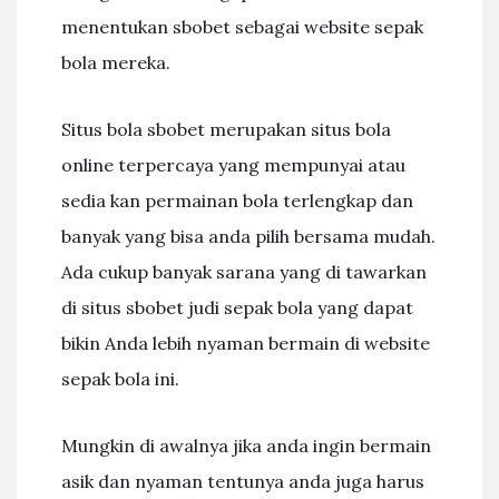
menentukan sbobet sebagai website sepak
bola mereka.
Situs bola sbobet merupakan situs bola
online terpercaya yang mempunyai atau
sedia kan permainan bola terlengkap dan
banyak yang bisa anda pilih bersama mudah.
Ada cukup banyak sarana yang di tawarkan
di situs sbobet judi sepak bola yang dapat
bikin Anda lebih nyaman bermain di website
sepak bola ini.
Mungkin di awalnya jika anda ingin bermain
asik dan nyaman tentunya anda juga harus