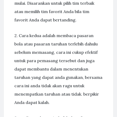
mulai. Disarankan untuk pilih tim terbaik
atau memilih tim favorit Anda bila tim
favorit Anda dapat bertanding.
2. Cara kedua adalah membaca pasaran
bola atau pasaran taruhan terlebih dahulu
sebelum memasang, cara ini cukup efektif
untuk para pemasang tersebut dan juga
dapat membantu dalam menentukan
taruhan yang dapat anda gunakan, bersama
cara ini anda tidak akan ragu untuk
menempatkan taruhan atau tidak. berpikir
Anda dapat kalah.