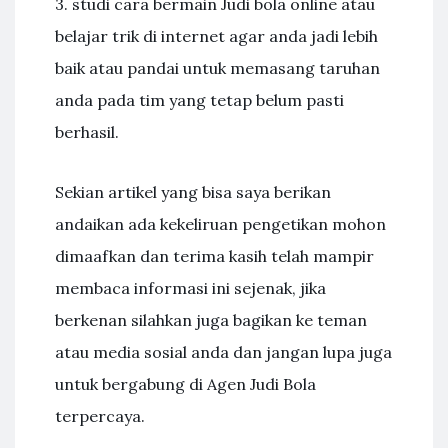
3. studi cara bermain Judi bola online atau
belajar trik di internet agar anda jadi lebih
baik atau pandai untuk memasang taruhan
anda pada tim yang tetap belum pasti
berhasil.
Sekian artikel yang bisa saya berikan
andaikan ada kekeliruan pengetikan mohon
dimaafkan dan terima kasih telah mampir
membaca informasi ini sejenak, jika
berkenan silahkan juga bagikan ke teman
atau media sosial anda dan jangan lupa juga
untuk bergabung di Agen Judi Bola
terpercaya.