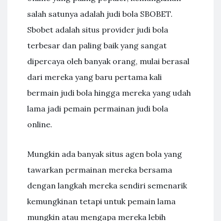
salah satunya adalah judi bola SBOBET.
Sbobet adalah situs provider judi bola
terbesar dan paling baik yang sangat
dipercaya oleh banyak orang, mulai berasal
dari mereka yang baru pertama kali
bermain judi bola hingga mereka yang udah
lama jadi pemain permainan judi bola
online.
Mungkin ada banyak situs agen bola yang
tawarkan permainan mereka bersama
dengan langkah mereka sendiri semenarik
kemungkinan tetapi untuk pemain lama
mungkin atau mengapa mereka lebih