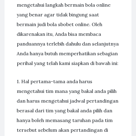
mengetahui langkah bermain bola online
yang benar agar tidak bingung saat
bermain judi bola sbobet online. Oleh
dikarenakan itu, Anda bisa membaca
panduannya terlebih dahulu dan selanjutnya
Anda hanya butuh memperhatikan sebagian
perihal yang telah kami siapkan di bawah ini:
1. Hal pertama-tama anda harus
mengetahui tim mana yang bakal anda pilih
dan harus mengetahui jadwal pertandingan
berasal dari tim yang bakal anda pilih dan
hanya boleh memasang taruhan pada tim
tersebut sebelum akan pertandingan di