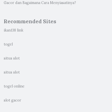
Gacor dan Bagaimana Cara Menyiasatinya?
Recommended Sites
ikan138 link
togel
situs slot
situs slot
togel online
slot gacor