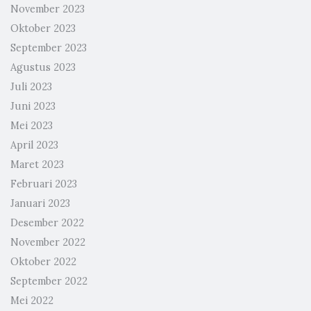
November 2023
Oktober 2023
September 2023
Agustus 2023
Juli 2023
Juni 2023
Mei 2023
April 2023
Maret 2023
Februari 2023
Januari 2023
Desember 2022
November 2022
Oktober 2022
September 2022
Mei 2022